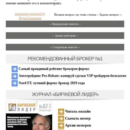
мнение напишите его в комментариях.
comments powered by
Возник вопрос по теме статьи - Задать вопрос »
HyperComments
« Предыдущая новость «
» Архив категории «
» Следующая новость »
РЕКОМЕНДОВАННЫЙ БРОКЕР №1
Самый правдивый рейтинг брокеров форекс
Автотрейдинг Pro-Rebate: копируй сделки VIP трейдеров бесплатно
Nord FX лучший форекс брокер 2019 года
ЖУРНАЛ «БИРЖЕВОЙ ЛИДЕР»
Читать онлайн
Скачать номер
Архив номеров