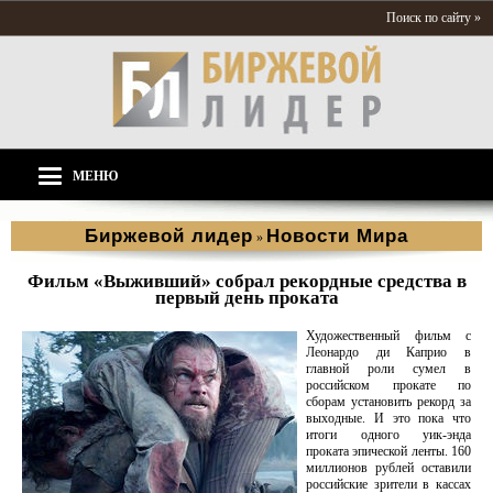
Поиск по сайту »
МЕНЮ
Биржевой лидер
Новости Мира
»
Фильм «Выживший» собрал рекордные средства в
первый день проката
Художественный фильм с
Леонардо ди Каприо в
главной роли сумел в
российском прокате по
сборам установить рекорд за
выходные. И это пока что
итоги одного уик-энда
проката эпической ленты. 160
миллионов рублей оставили
российские зрители в кассах