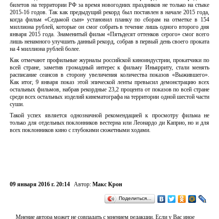
билетов на территории РФ за время новогодних праздников не только на стыке
2015-16 годов. Так как предыдущий рекорд был поставлен в начале 2015 года,
когда фильм «Седьмой сын» установил планку по сборам на отметке в 154
миллиона рублей, которые он смог собрать в течение лишь одного второго дня
января 2015 года. Знаменитый фильм «Пятьдесят оттенков серого» смог всего
лишь ненамного улучшить данный рекорд, собрав в первый день своего проката
на 4 миллиона рублей более.
Как отмечают профильные журналы российской киноиндустрии, прокатчики по
всей стране, заметив громадный интерес к фильму Иньярриту, стали менять
расписание сеансов в сторону увеличения количества показов «Выжившего».
Как итог, 9 января показ этой эпической ленты превысил демонстрацию всех
остальных фильмов, набрав рекордные 23,2 процента от показов по всей стране
среди всех остальных изделий кинематографа на территории одной шестой части
суши.
Такой успех является однозначной рекомендацией к просмотру фильма не
только для отдельных поклонников вестерна или Леонардо ди Каприо, но и для
всех поклонников кино с глубокими сюжетными ходами.
09 января 2016 г. 20:14
Автор:
Макс Крон
Поделиться…
Мнение автора может не совпадать с мнением редакции. Если у Вас иное