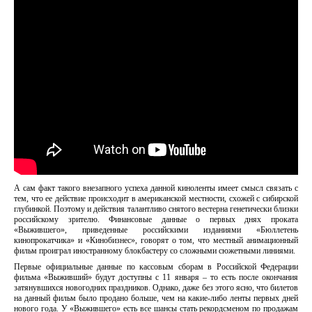
А сам факт такого внезапного успеха данной киноленты имеет смысл связать с
тем, что ее действие происходит в американской местности, схожей с сибирской
глубинкой. Поэтому и действия талантливо снятого вестерна генетически близки
российскому зрителю. Финансовые данные о первых днях проката
«Выжившего», приведенные российскими изданиями «Бюллетень
кинопрокатчика» и «Кинобизнес», говорят о том, что местный анимационный
фильм проиграл иностранному блокбастеру со сложными сюжетными линиями.
Первые официальные данные по кассовым сборам в Российской Федерации
фильма «Выживший» будут доступны с 11 января – то есть после окончания
затянувшихся новогодних праздников. Однако, даже без этого ясно, что билетов
на данный фильм было продано больше, чем на какие-либо ленты первых дней
нового года. У «Выжившего» есть все шансы стать рекордсменом по продажам