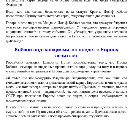
Путину. На карте весьма четко Крым обозначался как часть Российской
Федерации.
Всем, кто так сильно беспокоится из-за статуса Крыма, Иосиф Кобзон
посоветовал Путину показывать эту карту, существующую две сотни лет.
Говоря о революции на Майдане, Иосиф Кобзон заявил, что граждане Украины
оказались зомбированными Евромайданом. У народного артиста огромное
ощущение ненависти к этому событию. Он убежден, что украинцам следовало
бы рассказать, чем на самом деле является Евросоюз, а также как там на самом
деле живут.
Кобзон под санкциями, но поедет в Европу
лечиться.
Российский президент Владимир Путин посодействовал тому, что Иосиф
Кобзон, несмотря на введенные против него санкции, получил визу и в первых
числах сентября отправился в Европу для прохождения курса лечения.
«Я хотел бы поблагодарить Владимира Владимировича, так как лишь его
вмешательство повлияло на дипломатический корпус Евросоюза, и мне открыли
визу», - заявил певец в интервью с журналистами. При этом он уточнил, что тип
предоставленной визы – медицинский, так как главная цель народного артиста
СССР про посещении Европы вовсе не отдых, а острая необходимость в
прохождение курса лечения.
Иосиф Кобзон заявил, что не просил лично российского президента о помощи
ему с визой, но сам Путин узнал об этом и решил помочь. Представители пресс-
службы Кремля отказались как-то прокомментировать эту ситуацию.