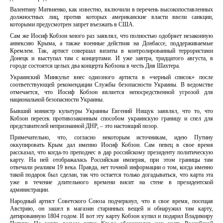
Валентину Матвиенко, как известно, включили в перечень высокопоставленных
должностных лиц, против которых американские власти ввели санкции,
которыми предусмотрен запрет въезжать в США.
Сам же Иосиф Кобзон много раз заявлял, что полностью одобряет незаконную
аннексию Крыма, а также военные действия на Донбассе, поддерживаемые
Кремлем. Так, артист совершал визиты в контролированный террористами
Донецк и выступал там с концертами. И уже завтра, тридцатого августа, в
городе состоятся целых два концерта Кобзона в честь Дня Шахтера.
Украинский Минкульт внес одиозного артиста в «черный список» после
соответствующей рекомендации Службы безопасности Украины. В ведомстве
отмечается, что Иосиф Кобзон является непосредственной угрозой для
национальной безопасности Украины.
Бывший министр культуры Украины Евгений Нищук заявлял, что то, что
Кобзон пересек противозаконным способом украинскую границу и спел для
представителей непризнанной ДНР, – это настоящий позор.
Примечательно, что, согласно некоторым источникам, идею Путину
оккупировать Крым дал именно Иосиф Кобзон. Сам певец в свое время
рассказал, что когда-то преподнес в дар российскому президенту политическую
карту. На ней отображалась Российская империя, при этом границы там
отвечали реалиям 19 века. Правда, нет точной информации о том, когда именно
такой подарок был сделан, так что остается только догадываться, что карта эта
уже в течение длительного времени висит на стене в президентской
администрации.
Народный артист Советского Союза подчеркнул, что в свое время, посещая
Австрию, он зашел в магазин старинных вещей и обнаружил там карту,
датированную 1804 годом. И вот эту карту Кобзон купил и подарил Владимиру