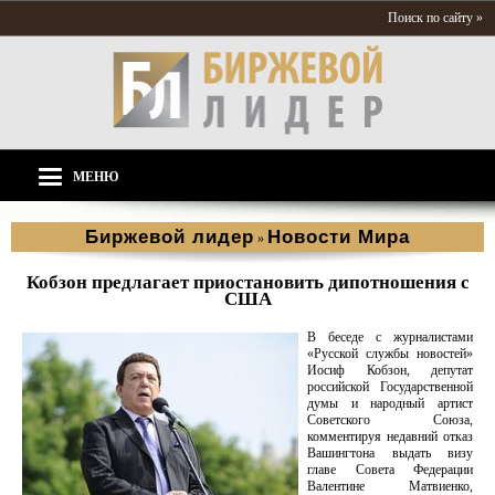
Поиск по сайту »
МЕНЮ
Биржевой лидер
Новости Мира
»
Кобзон предлагает приостановить дипотношения с
США
В беседе с журналистами
«Русской службы новостей»
Иосиф Кобзон, депутат
российской Государственной
думы и народный артист
Советского Союза,
комментируя недавний отказ
Вашингтона выдать визу
главе Совета Федерации
Валентине Матвиенко,