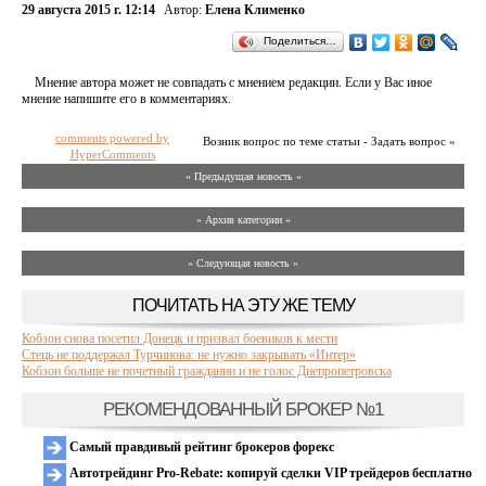
29 августа 2015 г. 12:14
Автор:
Елена Клименко
Поделиться…
Мнение автора может не совпадать с мнением редакции. Если у Вас иное
мнение напишите его в комментариях.
comments powered by
Возник вопрос по теме статьи - Задать вопрос »
HyperComments
« Предыдущая новость «
» Архив категории «
» Следующая новость »
ПОЧИТАТЬ НА ЭТУ ЖЕ ТЕМУ
Кобзон снова посетил Донецк и призвал боевиков к мести
Стець не поддержал Турчинова: не нужно закрывать «Интер»
Кобзон больше не почетный гражданин и не голос Днепропетровска
РЕКОМЕНДОВАННЫЙ БРОКЕР №1
Самый правдивый рейтинг брокеров форекс
Автотрейдинг Pro-Rebate: копируй сделки VIP трейдеров бесплатно