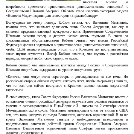
высказал мнение о
потребности временного приостановления дипломатических отношений с
Соединенными Штатами Америки. Об этом стало известно экспертам раздела
«Новости Мира» издания для инвесторов «Биржевой лидер»
Возмущаясь по этому поводу, Кобзон заявил, что Валентина Матвиенко,
помимо того, что занимает должность главы Совета Федерации, так еще и
является представительницей прекрасного пола. Примененные Соединенными
Штатами санкции певец и депутат назвал очень глупыми. В связи со
сложившимися обстоятельствами Кобзон считает, что власти Российской
Федерации должны задуматься о приостановлении дипломатических отношений,
чтобы США немного подумали о том, что с Кремлем так поступать нельзя,
такие шутки неуместны. Иосиф Кобзон отметил, что шутить с российским
народом, который любит свою страну, не нужно.
Кобзон считает, что минимальные контакты между Россией и Соединенными
Штатами могут быть поддержаны на уровне консульских групп.
«Конечно, они могут вести переговоры и договариваться на все темы. Но
российская сторона обязана сделать какой-то жест, чтобы американцы поняли,
что то, как они сейчас поступают с Кремлем, можно назвать несусветной
глупостью».
В свою очередь, глава Совета Федерации России Валентина Матвиенко вместе с
остальными членами российской делегации озвучила свое решение отказаться от
участия в запланированной в Нью-Йорке с 31 августа по 2 сентября сессии
Межпарламентского союза. Матвиенко мотивировала отказ от визита в США
тем, что виза, которую ей выдал Вашингтон, оказалась ограниченной. В то же
время Валентина Матвиенко заявила о необходимости взвешивания и
продумывания ответных действий против Соединенных Штатов Америки.
Введение Вашингтоном ограничений глава Совфеда навала проявлением
дикости и средневековья.