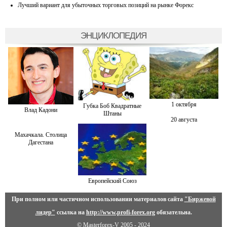
Лучший вариант для убыточных торговых позиций на рынке Форекс
ЭНЦИКЛОПЕДИЯ
1 октября
Губка Боб Квадратные
Влад Кадони
Штаны
20 августа
Махачкала. Столица
Дагестана
Европейский Союз
При полном или частичном использовании материалов сайта
"Биржевой
лидер"
ссылка на
http://www.profi-forex.org
обязательна.
© Masterforex-V 2005 - 2024