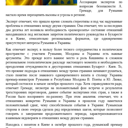
Ассоциации экспертов по
вопросам безопасности А.
Гремаде, для Румынии
настало время переоценить вызовы и угрозы в регионе.
Эксперт отмечает, что пришло время сломать стереотипы и под час надуманные
проблемы в отношениях между двумя странами. Она отмечает, что за последних
два десятка лет возникла необходимость «разморозить» состояние отношений
находившихся под негласным запретом политического руководства в Бухаресте
и в Киеве, относительно региональных форматов, где одновременно
присутствуют интересы Румынии и Украины.
Как отмечает эксперт, в пользу более тесного сотрудничества в политическом
пространстве с участием Румынии, Молдовы и Украины есть важные
аргументы. Это прежде всего важное место и роль Кишинева в сложном
региональном геополитическом раскладе настоящего момента и необходимость
преодоления отчужденности в двусторонних отношениях Бухарест - Киев. То,
что прежние подходы в отношениях между тремя странами начинают рушиться,
стало понятно после знакового одновременного визита в столицу Украины
премьер-министров Румынии и Республики Молдова В. Понты и Ю. Лянке,
который состоялся в начале октября прошлого года. Хотя справедливости ради,
отмечает Гремаде, несмотря на положительный фон встречи и результатов
трехсторонних переговоров, данное событие экспертами этих стран, а также в
России было воспринято по-разному. При этом аналитик отмечает, что в
отношениях конкретно Румынии и Украины в прошлом году наметился
положительный сдвиг, чему способствовали события в Украине. Румынская
сторона в свою очередь сделала ряд определенных шагов, которые позволяют
говорить о завершении продолжительного периода, характеризовавшегося
взаимным недоверием в отношениях между двумя странами.
Находясь с визитом в Киеве в октябре прошлого года, румынский премьер