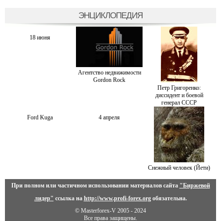
ЭНЦИКЛОПЕДИЯ
18 июня
Агентство недвижимости
Gordon Rock
Петр Григоренко:
диссидент и боевой
генерал СССР
Ford Kuga
4 апреля
Снежный человек (Йети)
При полном или частичном использовании материалов сайта
"Биржевой
лидер"
ссылка на
http://www.profi-forex.org
обязательна.
© Masterforex-V 2005 - 2024
Все права защищены.