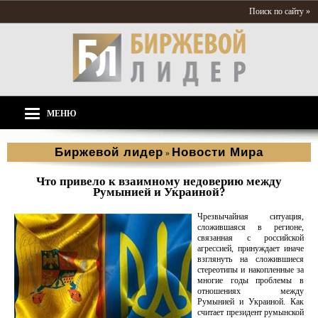
Поиск по сайту »
МЕНЮ
Биржевой лидер
Новости Мира
»
Что привело к взаимному недоверию между
Румынией и Украиной?
Чрезвычайная ситуация,
сложившаяся в регионе,
связанная с российской
агрессией, принуждает иначе
взглянуть на сложившиеся
стереотипы и накопленные за
многие годы проблемы в
отношениях между
Румынией и Украиной. Как
считает президент румынской