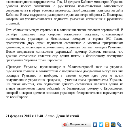
взаимовыгодного сотрудничества. Так, 18 февраля Кабинет министров Украины
одобрил проект соглашения с румынским правительством относительно
сотрудничества в сфере военных перевозок. Такой документ появился на сайте
Кабмина. В нем содержится распоряжение для министра обороны С. Полторака,
которым он уполномочивается подписать указанное соглашение с румынской
стороной.
Есть сближение между странами и в отношении снятия визовых ограничений. В
октябре прошлого года стороны согласовали документ, открывающий
возможность украинцам к безвизовым поездкам в страны ЕС. Главы
правительств двух стран подписали соглашение о местном приграничном
движении, позволяющее полумиллиону украинцев без виз посещать Румынию.
После подписания соглашения украинский премьер Яценюк отметил, что
«данное соглашение является еще одним шагом к безвизовому посещению
гражданами Украины стран Евросоюза.
«Граждане Украины, проживающие в 30-километровой зоне на украино-
румынской границе в соответствии с подписанным документом могут без виз
посещать Румынию и наоборот, в данном случае идет речь о почти
полумиллионе украинских граждан», - уточнил глава правительства Украины.
Он также отметил, что подписание данного соглашения является одним из
этапов выполнения плана действий по безвизовому режиму с Евросоюзом,
который в скором времени позволит украинцам беспрепятственно перемещаться
по всей Европе.
21 февраля 2015 г. 12:48
Автор:
Денис Мягкий
Поделиться…