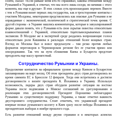
Понта, сказал: «Если раньше меня кто-то спрашивал, каковы отношения между
Румынией и Украиной, я отвечал, что мы всего лишь соседи, но начиная с этого
момента, мы еще и друзья». В этих словах суть произошедших перемен. Вместе
с тем в Румынии визит первых лиц государства, как и трехсторонние контакты с
участием Молдовы, некоторыми представлялись как опасные для Румынии и не
оправданные с экономической, политической и стратегической точек зрения. С
другой стороны - в Украине нашлись комментаторы, которые в завуалированной
форме давали понять, что у Румынии есть своя скрытая повестка относительно
взаимоотношений с Украиной, относительно тщательноскрываемых планов
экспансии. В Молдове же в экспертной среде раздались вопрошающие голоса
относительно роли Кишинева в раскладах отношений более мощных стран.
Взгляд из Москвы был и вовсе предсказуем – там резко против любых
форматов переговоров в Черноморском регионе без ее участия прямо или
опосредованно. Так что на пути сближения Киева и Бухареста предстоит
преодолеть еще массу препятствий.
Сотрудничество Румынии и Украины.
Продолжение контактов на официальном уровне между Киевом и Бухарестом
запланировано на март месяц. Об этом президенты двух стран договорились во
время саммита ЕС в Брюсселе 12 февраля. Тогда они встретились и достигли
договоренности о визите президента К. Йоханниса в Украину. Используя
возможность, лидеры двух стран обсудили развитие ситуации на востоке
Украины после подписания в Минске соглашений по урегулированию и
реализации этих договоренностей. Президент Порошенко поблагодарил
Румынию за существенную поддержку Украины, а также отметил важность
двустороннего сотрудничества. Стоит отметить, что украинский президент
впервые позвал румынского коллегу в Киев сразу после победы Йоханниса на
президентских выборах в ноябре прошлого года.
Есть развитие отношений между двумя странами и в некоторых аспектах