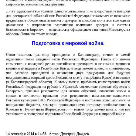
стороной их военное инспектирование.
Литва удерживала все условия данного соглашения и не предоставляла поводов
для расторжений. «Данный шаг Российской Федерации показывает ее нежелание
предоставить обеспечение взаимного доверия и способна считаться еще одним
движением в направлении разрушения взаимного доверия и системы
безопасности в Европе», — отмечалось в официальном заявлении Министерства
обороны Литвы по этому поводу.
Подготовка к мировой войне.
Стоит заметить, разговор проводится о Калининграде, точнее о самой
отдаленной точке западной части Российской Федерации. Теперь это можно
совместить с последней речью российского президента о основании мощного
военного плацдарма в Республике Крым, и тогда можно привести к пониманию,
что разговор проводится о основании двух плацдармов для будущих
наступательных операций армии России: на юге (в Республике Крым) и на западе
(в Калининградской области). К этому можно прибавить концентрацию войск
Российской Федерации на рубеже с Украиной, совместные военные обучения с
Беларусью, призывы резервистов для летних обучений, изменение закона о
сроках и количество призывов этих резервистов, изначальное назначение
Рогозина куратором ВПК Российской Федерации и постоянно повышающееся на
вооружение бюджеты, хамскую провокационную риторику приближенного к
Кремлю и Путину шута Жириновского — только тогда можно понять, что все
указывает на проведение подготовки Российской Федерации к мировой войне.
14 сентября 2014 г. 14:56
Автор:
Дмитрий Дождев