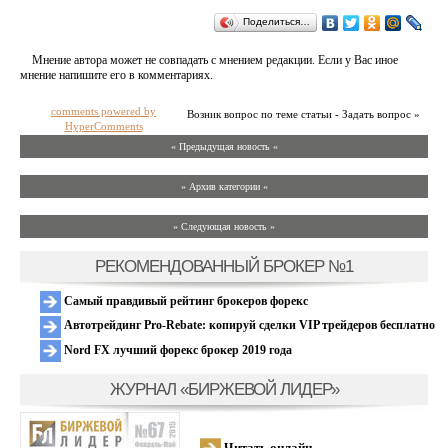
Поделиться…
Мнение автора может не совпадать с мнением редакции. Если у Вас иное
мнение напишите его в комментариях.
comments powered by
Возник вопрос по теме статьи - Задать вопрос »
HyperComments
« Предыдущая новость «
» Архив категории «
» Следующая новость »
РЕКОМЕНДОВАННЫЙ БРОКЕР №1
Самый правдивый рейтинг брокеров форекс
Автотрейдинг Pro-Rebate: копируй сделки VIP трейдеров бесплатно
Nord FX лучший форекс брокер 2019 года
ЖУРНАЛ «БИРЖЕВОЙ ЛИДЕР»
Читать онлайн