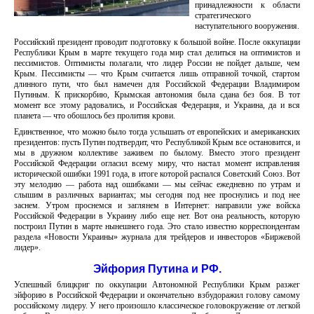
принадлежности к области
стратегического
наступательного вооружения.
Российский президент проводит подготовку к большой войне. После оккупации
Республики Крым в марте текущего года мир стал делиться на оптимистов и
пессимистов. Оптимисты полагали, что лидер России не пойдет дальше, чем
Крым. Пессимисты — что Крым считается лишь отправной точкой, стартом
длинного пути, что был намечен для Российской Федерации Владимиром
Путиным. К прискорбию, Крымская автономия была сдана без боя. В тот
момент все этому радовались, и Российская Федерация, и Украина, да и вся
планета — что обошлось без пролития крови.
Единственное, что можно было тогда услышать от европейских и американских
президентов: пусть Путин подтвердит, что Республикой Крым все остановится, и
мы в дружном коллективе заживем по былому. Вместо этого президент
Российской Федерации огласил всему миру, что настал момент исправления
исторической ошибки 1991 года, в итоге которой распался Советский Союз. Вот
эту мелодию — работа над ошибками — мы сейчас ежедневно по утрам и
слышим в различных вариантах; мы сегодня под нее проснулись и под нее
заснем. Утром проснемся и заглянем в Интернет: направили уже войска
Российской Федерации в Украину либо еще нет. Вот она реальность, которую
построил Путин в марте нынешнего года. Это стало известно корреспондентам
раздела «Новости Украины» журнала для трейдеров и инвесторов «Биржевой
лидер».
Эйфория Путина и РФ.
Успешный блицкриг по оккупации Автономной Республики Крым разжег
эйфорию в Российской Федерации и окончательно взбудоражил голову самому
российскому лидеру. У него произошло классическое головокружение от легкой