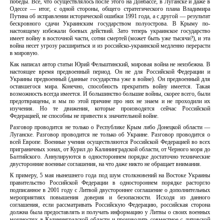
победы. Все, что осуществлялось после этого на Донбассе, в Луганске и даже в
Одессе — итог, с одной стороны, общего стратегического плана Владимира
Путина об исправлении исторической ошибки 1991 года, а с другой — результат
бескровного сдачи Украинским государством полуострова. В Крыму по-
настоящему избежали боевых действий. Зато теперь украинское государство
имеет войну в восточной части, сотни смертей (может быть уже тысячи?), и эта
война несет угрозу расшириться и из российско-украинской медленно перерасти
в мировую.
Как написал автор статьи Юрий Фельштинский, мировая война не неизбежна. В
настоящее время предвоенный период. Он не для Российской Федерации и
Украины предвоенный (данные государства уже в войне). Он предвоенный для
оставшегося мира. Конечно, способность прекратить войну имеется. Такая
возможность всегда имеется. И большинство большие войны, скорее всего, были
предотвращены, и мы по этой причине про них не знаем и не проходили их
изучения. Но те движения, которые производятся сейчас Российской
Федерацией, не способны не привести к значительной войне.
Разговор проводится не только о Республике Крым либо Донецкой области —
Луганске. Разговор проводится не только об Украине. Разговор проводится о
всей Европе. Военные учения осуществляются Российской Федерацией во всех
приграничных зонах, от Курил до Калининградской области, от Черного моря до
Балтийского. Аннулируются в одностороннем порядке достаточно технические
двусторонние военные соглашения, на что даже никто не обращает внимания.
К примеру, 5 мая нынешнего года под шум столкновений на Востоке Украины
правительство Российской Федерации в одностороннем порядке расторгло
подписанное в 2001 году с Литвой двустороннее соглашение о дополнительных
мероприятиях повышения доверия и безопасности. Исходя из данного
соглашения, если рассматривать Российскую Федерацию, российская сторона
должна была предоставлять и получать информацию у Литвы о своих военных
мощностях в Калининградской области и производить совместное с литовской