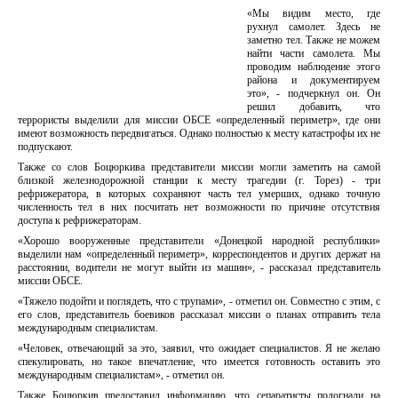
«Мы видим место, где
рухнул самолет. Здесь не
заметно тел. Также не можем
найти части самолета. Мы
проводим наблюдение этого
района и документируем
это», - подчеркнул он. Он
решил добавить, что
террористы выделили для миссии ОБСЕ «определенный периметр», где они
имеют возможность передвигаться. Однако полностью к месту катастрофы их не
подпускают.
Также со слов Боцюркива представители миссии могли заметить на самой
близкой железнодорожной станции к месту трагедии (г. Торез) - три
рефрижератора, в которых сохраняют часть тел умерших, однако точную
численность тел в них посчитать нет возможности по причине отсутствия
доступа к рефрижераторам.
«Хорошо вооруженные представители «Донецкой народной республики»
выделили нам «определенный периметр», корреспондентов и других держат на
расстоянии, водители не могут выйти из машин», - рассказал представитель
миссии ОБСЕ.
«Тяжело подойти и поглядеть, что с трупами», - отметил он. Совместно с этим, с
его слов, представитель боевиков рассказал миссии о планах отправить тела
международным специалистам.
«Человек, отвечающий за это, заявил, что ожидает специалистов. Я не желаю
спекулировать, но такое впечатление, что имеется готовность оставить это
международным специалистам», - отметил он.
Также Боцюркив предоставил информацию, что сепаратисты подогнали на