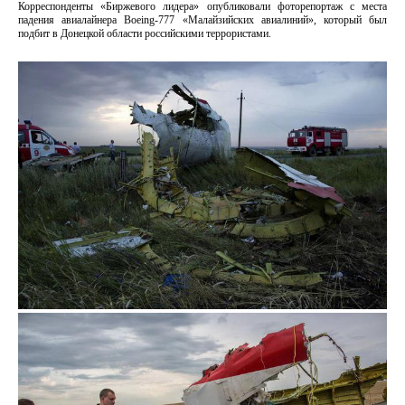
Корреспонденты «Биржевого лидера» опубликовали фоторепортаж с места
падения авиалайнера Boeing-777 «Малайзийских авиалиний», который был
подбит в Донецкой области российскими террористами.