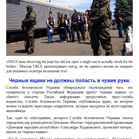
«OSCE team observing the train but did not open a single one to actually check for the
bodies / Миссия ОБСЕ просматривает поезд, но ни единого вагона не открыто
для реального осмотра на наличие тел».
Черные ящики не должны попасть в чужие руки.
Служба безопасности Украины обнародовала подтверждения того, что
сепаратисты и сторона Российской Федерации прячут «черные ящики» со
сбитого самолета. Такую информацию предоставила пресс-служба
ведомства. Служба безопасности Украины опубликовала аудио, на котором
можно услышать переговоры сепаратистов, которые находятся на месте падения
авиалайнера.
Так, один из собеседников, которого Служба безопасности Украины смогла
определить как руководителя батальона «Восток» террористической организации
«Донецкая народная республика» Александра Ходаковского, проявляет интерес,
нашли ли «черные ящики».