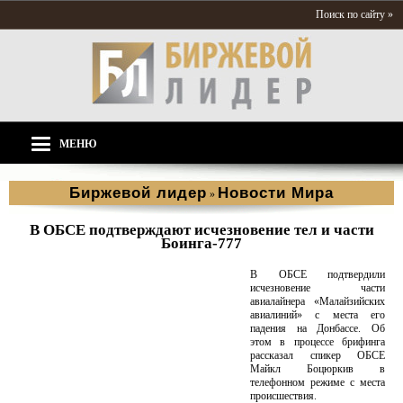
Поиск по сайту »
МЕНЮ
Биржевой лидер
Новости Мира
»
В ОБСЕ подтверждают исчезновение тел и части
Боинга-777
В ОБСЕ подтвердили
исчезновение части
авиалайнера «Малайзийских
авиалиний» с места его
падения на Донбассе. Об
этом в процессе брифинга
рассказал спикер ОБСЕ
Майкл Боцюркив в
телефонном режиме с места
происшествия.