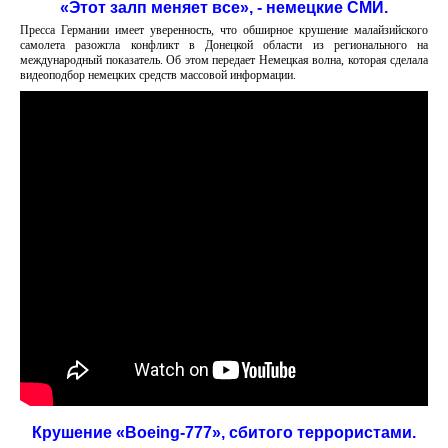
«Этот залп меняет все», - немецкие СМИ.
Пресса Германии имеет уверенность, что обширное крушение малайзийского
самолета разожгла конфликт в Донецкой области из регионального на
международный показатель. Об этом передает Немецкая волна, которая сделала
видеоподбор немецких средств массовой информации.
Крушение «Boeing-777», сбитого террористами.