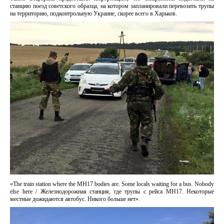
станцию ​​поезд советского образца, на котором запланировали перевозить трупы
на территорию, подконтрольную Украине, скорее всего в Харьков.
«The train station where the MH17 bodies are. Some locals waiting for a bus. Nobody
else here / Железнодорожная станция, где трупы с рейса МН17. Некоторые
местные дожидаются автобус. Никого больше нет».