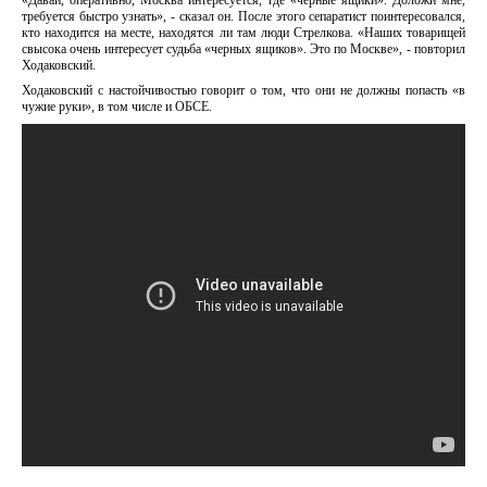
«Давай, оперативно, Москва интересуется, где «черные ящики». Доложи мне,
требуется быстро узнать», - сказал он. После этого сепаратист поинтересовался,
кто находится на месте, находятся ли там люди Стрелкова. «Наших товарищей
свысока очень интересует судьба «черных ящиков». Это по Москве», - повторил
Ходаковский.
Ходаковский с настойчивостью говорит о том, что они не должны попасть «в
чужие руки», в том числе и ОБСЕ.