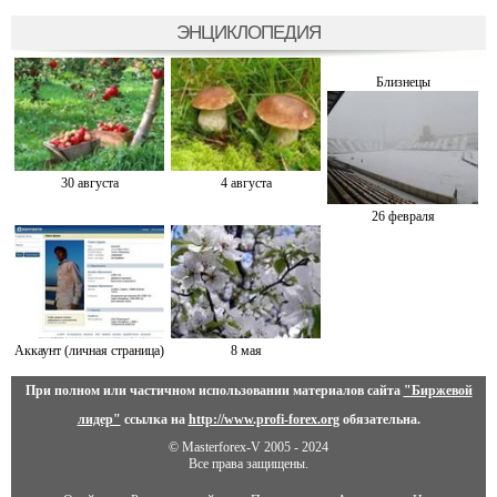
ЭНЦИКЛОПЕДИЯ
Близнецы
30 августа
4 августа
26 февраля
Аккаунт (личная страница)
8 мая
При полном или частичном использовании материалов сайта
"Биржевой
лидер"
ссылка на
http://www.profi-forex.org
обязательна.
© Masterforex-V 2005 - 2024
Все права защищены.