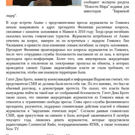
сообщают эксперты раздела
"Новости Мира" издания для
инвесторов "Биржевой
лидер".
В ходе встречи Акино с представителями прессы журналисты из Гонконга
начали выкрикивать в адрес президента Филиппин различные вопросы,
связанные с захватом заложников в Маниле в 2010 году. Тогда среди погибших
оказались восемь гонконгских туристов. Журналисты потребовали от Акино
ответить на вопрос, намерен ли он встретиться с лидером Гонконга Лян
Чжэньинем и принести свои извинения семьям погибших за смерть заложников.
Президент Филиппин проигнорировал все вопросы журналистов из Гонконга,
после чего сотрудники службы безопасности выставили их из зала, в котором
проходила пресс-конференция. Более того, они аннулировали аккредитации
журналистов и отключили их электронные пропуска на объекты, в которых
проводится саммит. Однако индонезийские власти не стали требовать от
журналистов, чтобы они покинули территорию Бали.
Гатот Дева Брото, министр коммуникаций и информации Индонезии считает, что
представители СМИ не должны были вести себя так. По его мнению, это был не
обычный разговор, а демонстрация протеста. Он сказал, что власти были
вынуждены пойти на такой шаг из соображений безопасности. Гатот Дева Брото
также сказал, что лишение аккредитации журналистов из Гонконга никак не
относится к ограничению свободы прессы. Глава пресс-службы филиппинского
президента, разумеется, поддержал сомнительные действия властей и обвинил
журналистов в “нарушении этических норм”. Согласно данным гонконгских
СМИ, прав присутствия на саммите в Бали, который заканчивается 8 октября
текущего года, лишились девять журналистов, которые представляли
радиостанцию Commercial Radio, телерадиокомпанию RTHK, а также телеканал
Now TV.