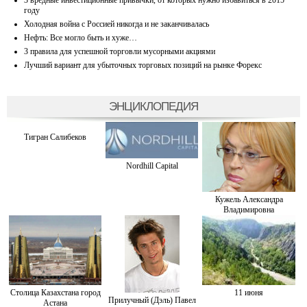
году
Холодная война с Россией никогда и не заканчивалась
Нефть: Все могло быть и хуже…
3 правила для успешной торговли мусорными акциями
Лучший вариант для убыточных торговых позиций на рынке Форекс
ЭНЦИКЛОПЕДИЯ
Тигран Салибеков
Nordhill Capital
Кужель Александра
Владимировна
Столица Казахстана город
11 июня
Прилучный (Дэль) Павел
Астана