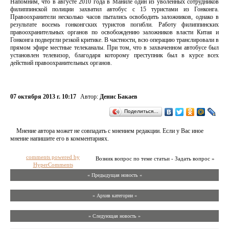
Напомним, что в августе 2010 года в Маниле один из уволенных сотрудников
филиппинской полиции захватил автобус с 15 туристами из Гонконга.
Правоохранители несколько часов пытались освободить заложников, однако в
результате восемь гонконгских туристов погибли. Работу филиппинских
правоохранительных органов по освобождению заложников власти Китая и
Гонконга подвергли резкой критике. В частности, всю операцию транслировали в
прямом эфире местные телеканалы. При том, что в захваченном автобусе был
установлен телевизор, благодаря которому преступник был в курсе всех
действий правоохранительных органов.
07 октября 2013 г. 10:17
Автор:
Денис Бакаев
Поделиться…
Мнение автора может не совпадать с мнением редакции. Если у Вас иное
мнение напишите его в комментариях.
comments powered by
Возник вопрос по теме статьи - Задать вопрос »
HyperComments
« Предыдущая новость «
» Архив категории «
» Следующая новость »