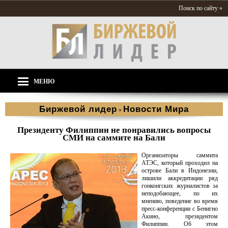
Поиск по сайту »
МЕНЮ
Биржевой лидер
Новости Мира
»
Президенту Филиппин не понравились вопросы
СМИ на саммите на Бали
Организаторы саммита
АТЭС, который проходил на
острове Бали в Индонезии,
лишили аккредитации ряд
гонконгских журналистов за
неподобающее, по их
мнению, поведение во время
пресс-конференции с Бенигно
Акино, президентом
Филиппин. Об этом