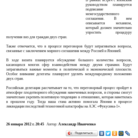
В рамках встреч с японским
руководством планируется
подписание
межгосударственного
соглашения. В нем
описывается механизм,
который должен значительно
упростить процедуру
получения виз для граждан двух стран.
Также отмечается, что в процессе переговоров будут затрагиваться вопросы,
связанные с заключением мирного соглашения между Россией и Японией.
В ходе визита планируется обсуждение большого количества вопросов,
касающихся многих сфер взаимодействия между двумя странами. Будут
затрагиваться важные моменты в политической и экономической плоскости.
Особое внимание делегаты планируют уделить международному положению
двух стран.
Российская делегация рассчитывает на то, что переговорный процесс пройдет в
атмосфере плодотворного обсуждения намеченных вопросов, и стороны смогут
значительно укрепить позитивную тенденцию в отношениях, которая наметилась
в прошлом году. Тогда наша стана активно помогала Японии в процессе
ликвидации последствий техногенной катастрофы на АЭС «Фукусима-1».
26 января 2012 г. 20:45
Автор:
Александр Иванченко
Поделиться…