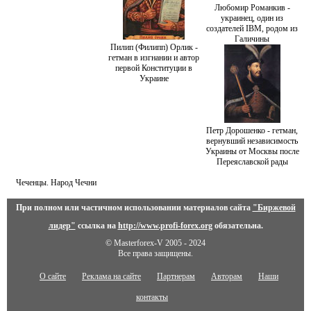
Любомир Романкив -
украинец, один из
создателей IBM, родом из
Галичины
Пилип (Филипп) Орлик -
гетман в изгнании и автор
первой Конституции в
Украине
Петр Дорошенко - гетман,
вернувший независимость
Украины от Москвы после
Переяславской рады
Чеченцы. Народ Чечни
При полном или частичном использовании материалов сайта
"Биржевой
лидер"
ссылка на
http://www.profi-forex.org
обязательна.
© Masterforex-V 2005 - 2024
Все права защищены.
О сайте
Реклама на сайте
Партнерам
Авторам
Наши
контакты