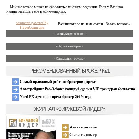
Мнение автора может не совпадать с мнением редакции. Если у Вас иное
мнение напишите его в комментариях.
comments powered by
Возник вопрос по теме статьи - Задать вопрос »
HyperComments
« Предыдущая новость «
» Архив категории «
» Следующая новость »
РЕКОМЕНДОВАННЫЙ БРОКЕР №1
Самый правдивый рейтинг брокеров форекс
Автотрейдинг Pro-Rebate: копируй сделки VIP трейдеров бесплатно
Nord FX лучший форекс брокер 2019 года
ЖУРНАЛ «БИРЖЕВОЙ ЛИДЕР»
Читать онлайн
Скачать номер