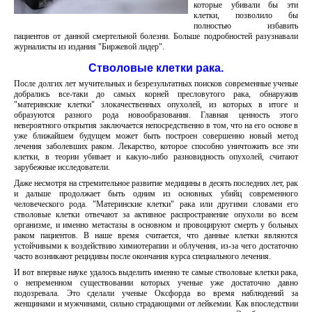
которые убивали бы эти
клетки, позволило бы
полностью избавить
пациентов от данной смертельной болезни. Больше подробностей разузнавали
журналисты из издания "Биржевой лидер".
Стволовые клетки рака.
После долгих лет мучительных и безрезультатных поисков современные ученые
добрались все-таки до самых корней пресловутого рака, обнаружив
"материнские клетки" злокачественных опухолей, из которых в итоге и
образуются разного рода новообразования. Главная ценность этого
невероятного открытия заключается непосредственно в том, что на его основе в
уже ближайшем будущем может быть построен совершенно новый метод
лечения заболевших раком. Лекарство, которое способно уничтожить все эти
клетки, в теории убивает и какую-либо разновидность опухолей, считают
зарубежные исследователи.
Даже несмотря на стремительное развитие медицины в десять последних лет, рак
и дальше продолжает быть одним из основных убийц современного
человеческого рода. "Материнские клетки" рака или другими словами его
стволовые клетки отвечают за активное распространение опухоли во всем
организме, и именно метастазы в основном и провоцируют смерть у больных
раком пациентов. В наше время считается, что данные клетки являются
устойчивыми к воздействию химиотерапии и облучения, из-за чего достаточно
часто возникают рецидивы после окончания курса специального лечения.
И вот впервые науке удалось выделить именно те самые стволовые клетки рака,
о непременном существовании которых ученые уже достаточно давно
подозревала. Это сделали ученые Оксфорда во время наблюдений за
женщинами и мужчинами, сильно страдающими от лейкемии. Как впоследствии