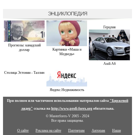
ЭНЦИКЛОПЕДИЯ
Герцлия
Прогнозы: канадский
Картинки «Маша и
доллар
Медведь»
Audi A6
Столица Эстонии - Таллин
Яндекс.Недвижимость
При полном или частичном использовании материалов сайта
"Биржевой
лидер"
ссылка на
http://www.profi-forex.org
обязательна.
© Masterforex-V 2005 - 2024
Все права защищены.
О сайте
Реклама на сайте
Партнерам
Авторам
Наши