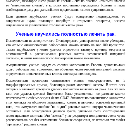
оказалось, некоторое число раковых клеток – сильно опасное. Это были именно
те "материнские клетки", в которых постепенно зарождалась болезнь и такие
необходимые раку для дальнейшего продолжения своего существования.
Если данные зарубежных ученых будут официально подтверждены, то
современная наука вплотную подойдет к открытию лекарства, всецело
нацеленного на уничтожение стволовых клеток рака.
Ученые научились полностью лечить рак.
Исследователи из авторитетного Стенфордского университета также убеждены,
что отныне онкологические заболевания можно лечить на все 100 процентов.
Также зарубежным ученым удалось определить главную причину отсутствия
возможностей в распознавании раковых клеток человеческой иммунной
системой, и найти точный способ блокировки такого механизма.
Американские ученые наряду со своими коллегами из Европы довольно-таки
долго работали над возможностью обучения человеческой иммунной системы
определению злокачественных клеток еще на ранних стадиях.
Исследователи проводили специальные опыты непосредственно на 5
модифицированных крысах, болеющих раком молочной железы. В итоге всех
пятерых маленьких грызунов удалось полностью вылечить от рака. Как же все-
таки это удалось сделать? Биологами было установлено, что раковые клетки
притягивают к себе молекулы белка CD47. Значительно повышенное количество
этих молекул на оболочке зараженных клеток и является основной причиной
того, что иммунитет вообще "не видит" раковые клетки внутри человеческого
организма. Для обнаружения данного факта, учеными были синтезированы
инновационные антитела. Эти "агенты" учат рецепторы иммунитета очень чутко
реагировать на все без исключения белковые соединения, по которым так любят
"прятаться" раковые клетки