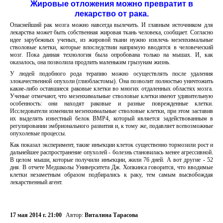
Жировые отложения можно превратит в
лекарство от рака.
Опаснейший рак мозга можно навсегда вылечить. И главным источником для
лекарства может быть собственная жировая ткань человека, сообщает. Согласно
идее зарубежных ученых, из жировой ткани нужно извлечь мезенхимальные
стволовые клетки, которые впоследствии напрямую вводятся в человеческий
мозг. Пока данная технология была опробована только на мышах. И, как
оказалось, она позволила продлить маленьким грызунам жизнь.
У людей подобного рода терапию можно осуществлять после удаления
злокачественной опухоли (глиобластомы). Она позволит полностью уничтожить
какие-либо оставшиеся раковые клетки во многих отдаленных областях мозга.
Ученые отмечают, что мезенхимальные стволовые клетки имеют удивительную
особенность: они находят раковые и разные поврежденные клетки.
Исследователи изменили мезенхимальные стволовые клетки, при этом заставив
их выделять известный белок BMP4, который является задействованным в
регулировании эмбрионального развития и, к тому же, подавляет всевозможные
опухолевые процессы.
Как показал эксперимент, такие инъекции клеток существенно тормозили рост и
дальнейшее распространение опухолей - болезнь становилась менее агрессивной.
В целом мыши, которые получили инъекции, жили 76 дней. А вот другие - 52
дня. В отчете Медшколы Университета Дж. Хопкинса говорится, что вводимые
клетки незаметным образом подбирались к раку, тем самым высвобождая
лекарственный агент.
17 мая 2014 г. 21:00
Автор:
Виталина Тарасова