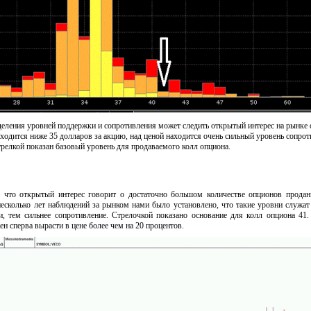
еления уровней поддержки и сопротивления может следить открытый интерес на рынке 
аходится ниже 35 долларов за акцию, над ценой находится очень сильный уровень сопрот
релкой показан базовый уровень для продаваемого колл опциона.
у что открытый интерес говорит о достаточно большом количестве опционов прода
несколько лет наблюдений за рынком нами было установлено, что такие уровни служа
, тем сильнее сопротивление. Стрелочкой показано основание для колл опциона 41.
ен сперва вырасти в цене более чем на 20 процентов.