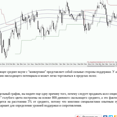
зящее среднее вкупе с “конвертами” представляет собой сильные стороны поддержки. У а
чно нисходящего потенциала и может легко торговаться в пределах полос.
едельный график, вы видите еще одну причину того, почему следует продавать колл опци
” голубого цвета построены на основе 800-дневного скользящего среднего, а это факти
одятся на расстоянии 5% от среднего, потому что многими специалистами опытным 
вариант для определения уровней поддержки и сопротивления.
Поделиться…