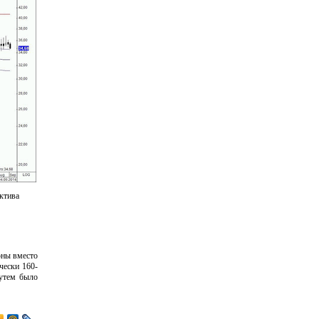
ктива
оны вместо
чески 160-
путем было