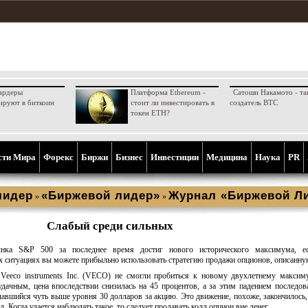
ардеры
Платформа Ethereum -
Сатоши Накамото - та
ируют в биткоин
стоит ли инвестировать в
создатель BTC
токен ETH?
сти Мира
Форекс
Биржи
Бизнес
Инвестиции
Медицина
Наука
PR
лидер
«Биржевой лидер»
Журнал «Биржевой Ли
»
»
Слабый среди сильных
ка S&P 500 за последнее время достиг нового исторического максимума, ес
х ситуациях вы можете прибыльно использовать стратегию продажи опционов, описанну
Veeco instruments Inc. (VECO) не смогли пробиться к новому двухлетнему максим
удачным, цена впоследствии снизилась на 45 процентов, а за этим падением последов
авшийся чуть выше уровня 30 долларов за акцию. Это движение, похоже, закончилось,
 Когда удается наблюдать такое, то следует продавать колл опцион вне денег.