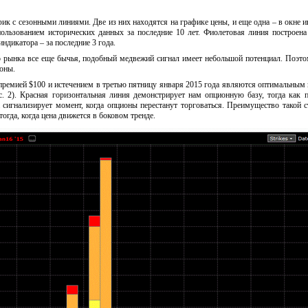
фик с сезонными линиями. Две из них находятся на графике цены, и еще одна – в окне и
ользованием исторических данных за последние 10 лет. Фиолетовая линия построена
кне индикатора – за последние 3 года.
 рынка все еще бычья, подобный медвежий сигнал имеет небольшой потенциал. Поэто
оны.
 премией $100 и истечением в третью пятницу января 2015 года являются оптимальным
с. 2). Красная горизонтальная линия демонстрирует нам опционную базу, тогда как 
 сигнализирует момент, когда опционы перестанут торговаться. Преимущество такой с
тогда, когда цена движется в боковом тренде.