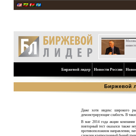
Милли
инвест
Биржевой лидер
Новости России
Ново
Биржевой 
Даже хотя индекс широкого рын
демонстрирующие слабость. В таки
В мае 2014 года акции компании 
повторный тест оказался также не
противоположном направлении, нач
сломлен краткосрочный бычий тренд.