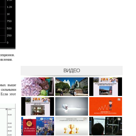
опционов.
ивления.
ВИДЕО
нных выше
т сильными
 Если этот