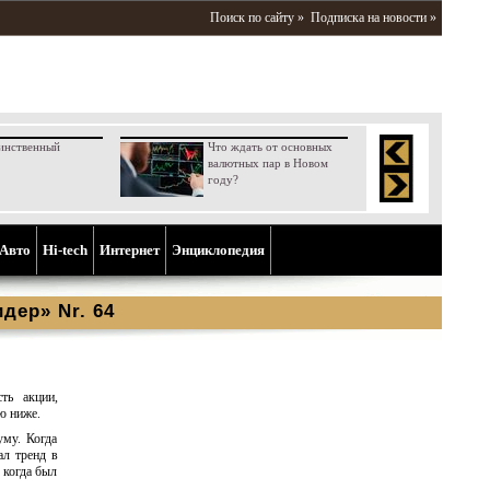
Поиск по сайту »
Подписка на новости »
инственный
Что ждать от основных
валютных пар в Новом
году?
Aвто
Hi-tech
Интернет
Энциклопедия
дер» Nr. 64
ть акции,
ю ниже.
уму. Когда
ал тренд в
 когда был