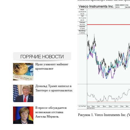
ГОРЯЧИЕ НОВОСТИ
Иран узаконит майнинг
криптовалют
Дональд Трамп написал в
Твиттере о криптовалютах
В прессе обсуждается
возможная отставка
Рисунок 1. Veeco Instruments Inc.
Ангелы Меркель