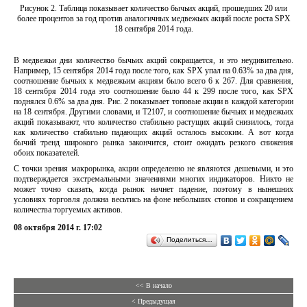
Рисунок 2. Таблица показывает количество бычьих акций, прошедших 20 или
более процентов за год против аналогичных медвежьих акций после роста SPX
18 сентября 2014 года.
В медвежьи дни количество бычьих акций сокращается, и это неудивительно.
Например, 15 сентября 2014 года после того, как SPX упал на 0.63% за два дня,
соотношение бычьих к медвежьим акциям было всего 6 к 267. Для сравнения,
18 сентября 2014 года это соотношение было 44 к 299 после того, как SPX
поднялся 0.6% за два дня. Рис. 2 показывает топовые акции в каждой категории
на 18 сентября. Другими словами, и T2107, и соотношение бычьих и медвежьих
акций показывают, что количество стабильно растущих акций снизилось, тогда
как количество стабильно падающих акций осталось высоким. А вот когда
бычий тренд широкого рынка закончится, стоит ожидать резкого снижения
обоих показателей.
С точки зрения макрорынка, акции определенно не являются дешевыми, и это
подтверждается экстремальными значениями многих индикаторов. Никто не
может точно сказать, когда рынок начнет падение, поэтому в нынешних
условиях торговля должна весьтись на фоне небольших стопов и сокращением
количества торгуемых активов.
08 октября 2014 г. 17:02
Поделиться…
<< В начало
< Предыдущая