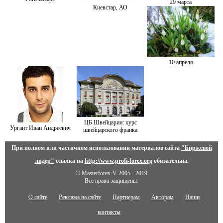
29 марта
Киевстар, АО
10 апреля
ЦБ Швейцарии: курс
Ургант Иван Андреевич
швейцарского франка
При полном или частичном использовании материалов сайта
"Биржевой
лидер"
ссылка на
http://www.profi-forex.org
обязательна.
© Masterforex-V 2005 - 2019
Все права защищены.
О сайте
Реклама на сайте
Партнерам
Авторам
Наши
контакты