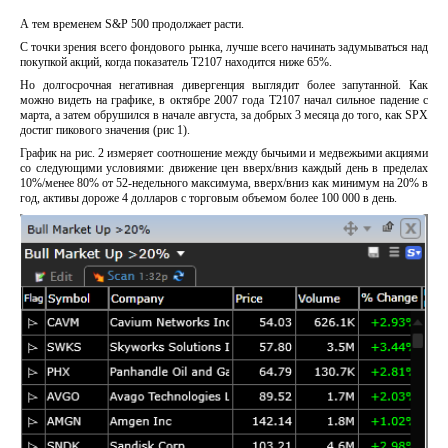
А тем временем S&P 500 продолжает расти.
С точки зрения всего фондового рынка, лучше всего начинать задумываться над
покупкой акций, когда показатель T2107 находится ниже 65%.
Но долгосрочная негативная дивергенция выглядит более запутанной. Как
можно видеть на графике, в октябре 2007 года T2107 начал сильное падение с
марта, а затем обрушился в начале августа, за добрых 3 месяца до того, как SPX
достиг пикового значения (рис 1).
График на рис. 2 измеряет соотношение между бычьими и медвежьими акциями
со следующими условиями: движение цен вверх/вниз каждый день в пределах
10%/менее 80% от 52-недельного максимума, вверх/вниз как минимум на 20% в
год, активы дороже 4 долларов с торговым объемом более 100 000 в день.