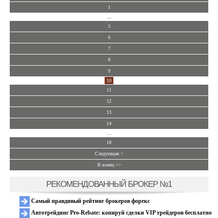
1
...
5
6
7
8
9
10
11
12
13
14
...
18
Следующая >
В конец >>
РЕКОМЕНДОВАННЫЙ БРОКЕР №1
Самый правдивый рейтинг брокеров форекс
Автотрейдинг Pro-Rebate: копируй сделки VIP трейдеров бесплатно