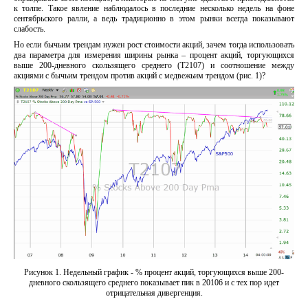
к толпе. Такое явление наблюдалось в последние несколько недель на фоне
сентябрьского ралли, а ведь традиционно в этом рынки всегда показывают
слабость.
Но если бычьим трендам нужен рост стоимости акций, зачем тогда использовать
два параметра для измерения ширины рынка – процент акций, торгующихся
выше 200-дневного скользящего среднего (T2107) и соотношение между
акциями с бычьим трендом против акций с медвежьим трендом (рис. 1)?
Рисунок 1. Недельный график - % процент акций, торгующихся выше 200-
дневного скользящего среднего показывает пик в 20106 и с тех пор идет
отрицательная дивергенция.