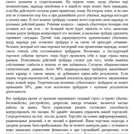
своего развития и существования. На первом этапе, когда убытки ещё
незначительны, надежда неизбежна и в какой-то мере может быть оправдана,
если Вы действуете согласно ранее принятому плану. На втором этапе, если снят
или не установлен stop loss и при дальнейшем росте убытков, надежда восходит
к своему пику. В этот момент трейдеру сложнее всего отделить свою надежду от
реальных действий рынка. Решение вопроса – закрыть убыточную позицию или
оставить всё как есть – по большей части будет зависеть от того, насколько
сильно разум трейдера контролирует его желание, и насколько трейдер адекватно
оценивает ситуацию. Третий этап характеризуется критическими убытками,
когда надежда уже оставляет трейдера и на смену ей приходит отчаяние.
Человек, который всё-таки пережил последний этап проявления надежды, может
смело считать себя состоявшимся трейдером. Возможно, в последующей
торговле события третьего этапа будут проявлять себя в виде страха перед
рынком. Психоанализ действий трейдера служит для того, чтобы выявить
собственные слабости и помочь от них избавиться. Согласно общеизвестным
статистическим данным, более 90% индивидуальных трейдеров заканчивают
свою карьеру в самом начале, не добившись каких-либо результатов. Если
верить теории вероятностей, то данный показатель представляется завышенным
сверх всякой меры. Теоретическая величина «убыточных» трейдеров не может
превышать 50%, даже если исключить трейдеров с нулевым результатом
деятельности.
Все трейдеры время от времени переживают сильный стресс и терпят убытки.
Беспокойство, расстройство, депрессия, иногда отчаяние, являются частью
работы на рынке. Часть управления риском составляет способность
контролировать эти эмоции. Не давайте эмоциям управлять вашей торговлей.
Сосредоточьтесь на том, что вы делаете. Торгуйте на основе информированных,
рациональных решений, а не эмоций и фантазий. Ваши торговые подходы в
среднем должны быть прибыльными. Вы не можете выиграть даже с лучшими в
мире навыками управления финансами и при строжайшей дисциплине, если