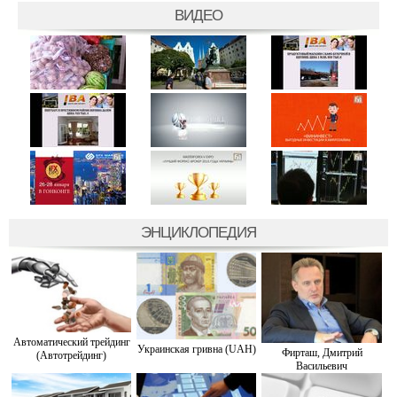
ВИДЕО
ЭНЦИКЛОПЕДИЯ
Автоматический трейдинг
Украинская гривна (UAH)
Фирташ, Дмитрий
(Автотрейдинг)
Васильевич