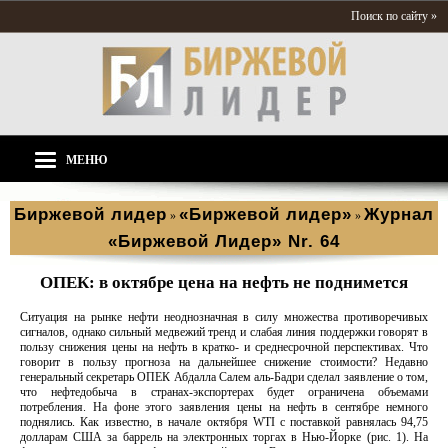
Поиск по сайту »
МЕНЮ
Биржевой лидер
«Биржевой лидер»
Журнал
»
»
«Биржевой Лидер» Nr. 64
ОПЕК: в октябре цена на нефть не поднимется
Ситуация на рынке нефти неоднозначная в силу множества противоречивых
сигналов, однако сильный медвежий тренд и слабая линия поддержки говорят в
пользу снижения цены на нефть в кратко- и среднесрочной перспективах. Что
говорит в пользу прогноза на дальнейшее снижение стоимости? Недавно
генеральный секретарь ОПЕК Абдалла Салем аль-Бадри сделал заявление о том,
что нефтедобыча в странах-экспортерах будет ограничена объемами
потребления. На фоне этого заявления цены на нефть в сентябре немного
поднялись. Как известно, в начале октября WTI с поставкой равнялась 94,75
долларам США за баррель на электронных торгах в Нью-Йорке (рис. 1). На