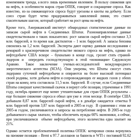
изменением тренда, а всего лишь временным явлением. В пользу снижения цен
на нефть, в особенности марок стран ОПЕК, говорит и сокращение спроса. Как
известно, из-за снижающегося спроса будут урезаны и квоты на добычу. Если
союз стран будет четко придерживаться заявленной линии, это станет
спасительным шагом, который сработает на рост цены на нефть.
Кроме того, Американский институт обнародовал статистические данные по
запасам сырой нефти в Соединенных Штатах. Разнонаправленные данные
свидетельствовали о таких показателях: рост запасов сырой нефти составил 3,3
млн. баррелей, в то время как дистилятов – 1 млн. баррелей. А запасы бензина
снизились на 1,2 млн. баррелей. Эксперты дают оценку данным исследования с
ремаркой о красноречивом свидетельстве низкого спроса на нефть, однако по
нефтедобыче США вскоре – буквально в конце года, грозят стать страной-
лидером и опередить господствующую в этой «номинации» Саудовскую
Аравию. Такое заключение ученых-исследователей международного
энергетического агентства (МЭА). Они уверены, что Штаты смогут стать
лидерами суточной нефтедобычи и опираются на более высокий потенциал
своей родины, хотя добыча нефти и сопровождающих ее жидких газов у обеих
стран на конец лета составляла 11,5 млн. баррелей. В случае, если Соединенные
Штаты совершат качественный скачок и вернут себе позиции, утраченные в 1991
году, октябрь принесет еще менее утешительные для стран ОПЕК результаты –
еще большее снижение спроса и обвал цен уже в этом месяце. В сентябре США
добывали 8,87 млн. баррелей сырой нефти, а в декабре ожидается отметка 9
млн. баррелей против 3,87 млн. баррелей в 2005-м году. В сравнении с этим же
2005-м годом, увеличиваются и запросы на потребление нефти. В 2005-м году
добываемого сырья хватало, чтобы обеспечить нужды 60% экономики, а сейчас,
при увеличившемся объеме нефтедобычи, этого количества едва хватает на
21%.
Однако остается проблематичной политика ОПЕК: котировки снова вернулись
на прежние позиции – Brent к 97,7 долларов за баррель и WTI с поставкой 92,62