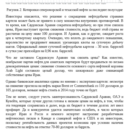
Рисунок 2. Котировки североморской и техасской нефти за последнее полугодие
Инвесторы опасаются, что решение о сокращении нефтедобычи странами
картеля может быть не принято в силу множества внутренних противоречий. В
то время, как Саудовская Аравия сократила нефтедобычу, но при этом снизила
цены, Иран выступает против снижения стоимости, ведь бюджет этой страны не
рассчитан на цену ниже 100 долларов. И Аравия, как и другие, ожидает роста
цен к четвертому кварталу. Очевидно, что вплоть до ожидаемого повышения,
королевство не предпримет никаких урезающих квоты на суточную добычу
шагов. Официальный лимит суточной нефтедобычи картеля – 30 млн. баррелей
в сутки уже превзойден на 0,96 млн. баррелей.
Что же заставило Саудовскую Аравию так снизить цены? Как известно,
ноябрьские партии нефти для азиатских партнеров будут продаваться по весьма
демократичным ценам: снижение стоимости основного сорта нефтяной корзины
Arab Light составило целый доллар, что шокировало даже снижающий
собственные цены Ирак.
Однако банковские аналитики едины во мнении с экспертами картеля: несмотря
на снижение прогноза на нефть марки Brent от Commerzbank со 110 долларов до
105 долларов, меньше нефть стоить в 2014 году точно не будет.
Тем не менее, следует учесть заинтересованность Саудовской Аравии, ОАЭ и
Кувейта, которые лучше других готовы к низким ценам на нефть, в том, чтобы
эта тенденция сохранялась и далее, ведь их бюджет в течение долгих лет имел
профицит. Да и конкурентов удастся значительно ослабить, в число которых
входят Иран и Росси и немного испортят настроение разработчикам
нефтеносных песков в Канаде и сланцевой нефти в США и их инвесторам,
поскольку рентабельность данных проектов возможна при условии наличия
стоимости на нефть на отметке 70-80 долларов за баррель.