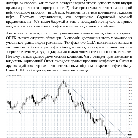
доллара за баррель, как только в воздухе назрела угроза ценовых войн внутри
организации стран-экспортеров (рис. 2). Эксперты считают, что запасы сырой
нефти слишком выросли – на 3,6 млн. баррелей, из-за чего подешевела техасская
нефть. Поэтому, неудивительно, что сокращение Саудовской Аравией
предложение на 408 тысяч баррелей в день в последний месяц лета не принес
ожидаемого положительного эффекта и линия поддержки не сработала.
Аналитики полагают, что только уменьшение объемов нефтедобычи в странах
ОПЕК сможет сдержать обвал цен. А способы достижения этого у каждого из
участников рынка нефти различные. Тот факт, что США накапливают запасы и
увеличивают собственную нефтедобычу, означает, что страна вот-вот сядет на
энергетическую «диету», поддерживая только «отечественного производителя».
Поэтому запасы делают даже частные компании. Чего ожидает правительство и
владельцы корпораций? Ответ очевиден: прологнирования конфликта в Сирии и
других арабских странах, что естественным образом сократит нефтедобычу.
Сенат США пообещал сирийской оппозиции помощь.