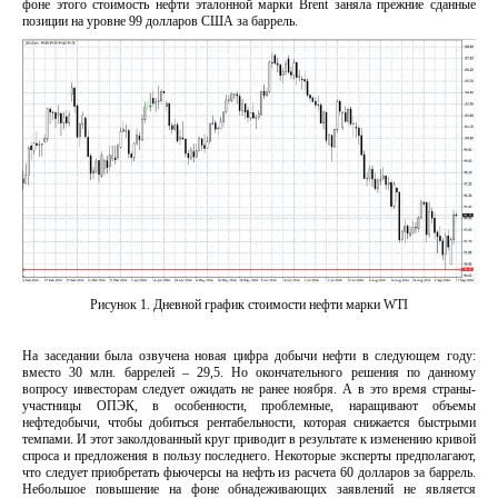
фоне этого стоимость нефти эталонной марки Brent заняла прежние сданные
позиции на уровне 99 долларов США за баррель.
Рисунок 1. Дневной график стоимости нефти марки WTI
На заседании была озвучена новая цифра добычи нефти в следующем году:
вместо 30 млн. баррелей – 29,5. Но окончательного решения по данному
вопросу инвесторам следует ожидать не ранее ноября. А в это время страны-
участницы ОПЭК, в особенности, проблемные, наращивают объемы
нефтедобычи, чтобы добиться рентабельности, которая снижается быстрыми
темпами. И этот заколдованный круг приводит в результате к изменению кривой
спроса и предложения в пользу последнего. Некоторые эксперты предполагают,
что следует приобретать фьючерсы на нефть из расчета 60 долларов за баррель.
Небольшое повышение на фоне обнадеживающих заявлений не является