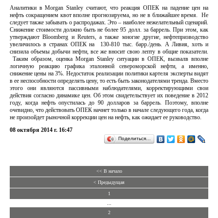
Аналитики в Morgan Stanley считают, что реакция ОПЕК на падение цен на
нефть сокращением квот вполне прогнозируема, но не в ближайшее время. Не
следует также забывать о распродажах. Это – наиболее нежелательный сценарий.
Снижение стоимости должно быть не более 95 долл. за баррель. При этом, как
утверждают Bloomberg и Reuters, а также многие другие, нефтепризводство
увеличилось в странах ОПЕК на 130-810 тыс. барр./день. А Ливия, хоть и
снизила объемы добычи нефти, все же вносит свою лепту в общие показатели.
Таким образом, оценка Morgan Stanley ситуации в ОПЕК, вызвалв вполне
логичную реакцию графика эталонной североморской нефти, а именно,
снижение цены на 3%. Недостаток реализации политики картеля эксперты видят
в ее неспособности определять цену, то есть быть законодателями тренда. Вместо
этого они являются пассивными наблюдателями, корректирующими свои
действия согласно динамике цен. Об этом свидетельствует их поведение в 2012
году, когда нефть опустилась до 90 долларов за баррель. Поэтому, вполне
очевидно, что действовать ОПЕК начнет только в начале следующего года, когда
не произойдет рыночной коррекции цен на нефть, как ожидает ее руководство.
08 октября 2014 г. 16:47
Поделиться…
<< В начало
< Предыдущая
1
...
2