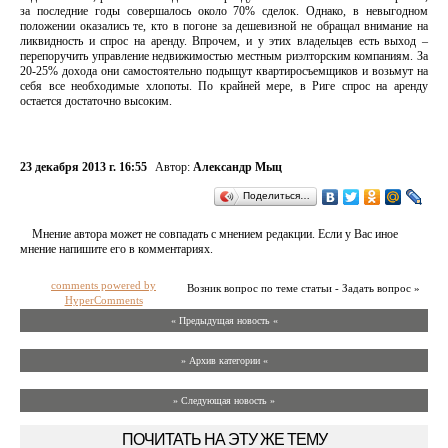
за последние годы совершалось около 70% сделок. Однако, в невыгодном
положении оказались те, кто в погоне за дешевизной не обращал внимание на
ликвидность и спрос на аренду. Впрочем, и у этих владельцев есть выход –
перепоручить управление недвижимостью местным риэлторским компаниям. За
20-25% дохода они самостоятельно подыщут квартиросъемщиков и возьмут на
себя все необходимые хлопоты. По крайней мере, в Риге спрос на аренду
остается достаточно высоким.
23 декабря 2013 г. 16:55
Автор:
Александр Мыц
Поделиться…
Мнение автора может не совпадать с мнением редакции. Если у Вас иное
мнение напишите его в комментариях.
comments powered by
Возник вопрос по теме статьи - Задать вопрос »
HyperComments
« Предыдущая новость «
» Архив категории «
» Следующая новость »
ПОЧИТАТЬ НА ЭТУ ЖЕ ТЕМУ