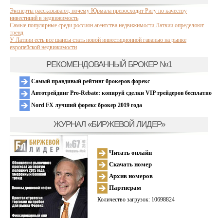
Эксперты рассказывают, почему Юрмала превосходит Ригу по качеству
инвестиций в недвижимость
Самые популярные среди россиян агентства недвижимости Латвии определяют
тренд
У Латвии есть все шансы стать новой инвестиционной гаванью на рынке
европейской недвижимости
РЕКОМЕНДОВАННЫЙ БРОКЕР №1
Самый правдивый рейтинг брокеров форекс
Автотрейдинг Pro-Rebate: копируй сделки VIP трейдеров бесплатно
Nord FX лучший форекс брокер 2019 года
ЖУРНАЛ «БИРЖЕВОЙ ЛИДЕР»
Читать онлайн
Скачать номер
Архив номеров
Партнерам
Количество загрузок: 10698824