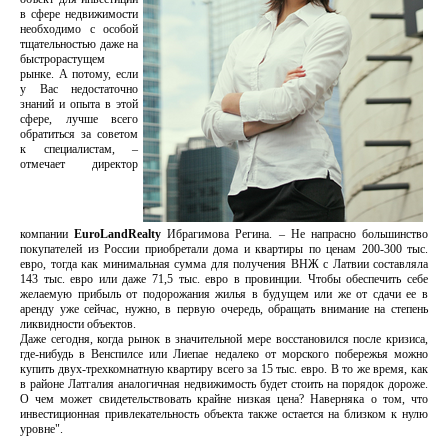
в сфере недвижимости
необходимо с особой
тщательностью даже на
быстрорастущем
рынке. А потому, если
у Вас недостаточно
знаний и опыта в этой
сфере, лучше всего
обратиться за советом
к специалистам, –
отмечает директор
компании
EuroLandRealty
Ибрагимова Регина. – Не напрасно большинство
покупателей из России приобретали дома и квартиры по ценам 200-300 тыс.
евро, тогда как минимальная сумма для получения ВНЖ с Латвии составляла
143 тыс. евро или даже 71,5 тыс. евро в провинции. Чтобы обеспечить себе
желаемую прибыль от подорожания жилья в будущем или же от сдачи ее в
аренду уже сейчас, нужно, в первую очередь, обращать внимание на степень
ликвидности объектов.
Даже сегодня, когда рынок в значительной мере восстановился после кризиса,
где-нибудь в Венспилсе или Лиепае недалеко от морского побережья можно
купить двух-трехкомнатную квартиру всего за 15 тыс. евро. В то же время, как
в районе Латгалия аналогичная недвижимость будет стоить на порядок дороже.
О чем может свидетельствовать крайне низкая цена? Наверняка о том, что
инвестиционная привлекательность объекта также остается на близком к нулю
уровне".