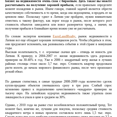
Бизнес на недвижимости очень схож с биржевым. Здесь также вы можете
рассчитывать на получение хорошей прибыли,
если правильно определите
момент вхождения в рынок. Иначе говоря, главной задачей является обрести
качественную собственность в то время, когда она недооценена, и продать ее на
ценовом пике. Поскольку «дно» в Латвии уже пройдено, нужно внимательно
отнестись к такому фактору, как порог входа в рынок, после которого рост
стоимость объектов замедлится или вовсе развернется тренд, а значит, на
получение прибыли в ближайшее время можно уже не рассчитывать.
По словам экспертов компании
EuroLandRealty
, рынок недвижимости в
Латвии все еще обладает хорошим потенциалом роста. Чтобы убедиться в этом,
они предлагают вспомнить, как развивались события в этой стране в минувшие
годы.
Высокая волатильность, т. е. огромные скачки цен – отнюдь не новость для
Латвии. К примеру, в 2004-2007 гг. жилая недвижимость здесь дорожала
примерно на 30-40% в год. Уже в 2006 г. квадратный метр жилья в лучших
районах столицы стоил около 3,7 тыс. евро. Стоимость квартир продолжала
расти вплоть до начала мирового финансового рынка, после чего произошел
резкий обвал.
По данным статистики, в самые трудные 2008-2009 годы количество сделок
купли-продажи объектов уменьшилось сразу в три раза. Слабый спрос
мгновенно привел к подешевению качественного «квадрата» примерно на
тысячу евро. На латвийских курортах недвижимость также утратила свою
ликвидность и упала в цене в среднем на 30%.
Однако, с 2010 года на рынке стал возобновляться положительный тренд. Тот
момент был, конечно же, лучшим для покупок, поскольку средняя стоимость
квадратного метра в новых проектах составляла всего лишь 1,5 тыс. евро.
Спустя всего три года наиболее качественные квартиры снова продают по 3,5 и