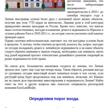
Достаточно напомнить, что
после либерализации
миграционного
законодательства в 2010 г. до
сентября текущего года в
Латвии иностранцы купили более двух с половиной тысяч жилых объектов,
получив при этом 7735 видов на жительство. Львиная доля в этой категории
принадлежит именно выходцам из России. Кроме того, известно, что многие
наши соотечественники, выгодно вложившие деньги в недвижимость Юрмалы и
лучших районов Риги в 2010-2011 гг., на сегодня смогли увеличить свой капитал
примерно вдвое.
Однако скептики небезосновательно замечают: все эти выгодные условия были
в прошлом. А потому, чтобы ответить на простой, казалось бы, вопрос: выгодно
ли сегодня вкладывать деньги в латвийскую недвижимость и на какие объекты
следует обратить внимание в первую очередь, необходимо, как минимум, иметь
под рукой надежный прогноз относительно дальнейшего развития тенденций на
рынке недвижимости этой страны.
На самом деле, большинство аналитиков сходится во мнении, что Латвия
прошла свое «дно» еще года три-четыре назад. Таким образом, реальная выгода
от сделанных сегодня инвестиций может появиться только в том случае, если
растущий тренд будет продолжаться еще, как минимум, несколько лет. Каковы
же на самом деле перспективы инвестирования в недвижимость Латвии? Найти
ответ на этот и другие вопросы нам помогали специалисты риэлторской
компании EuroLandRealty.
Определяем порог входа
.