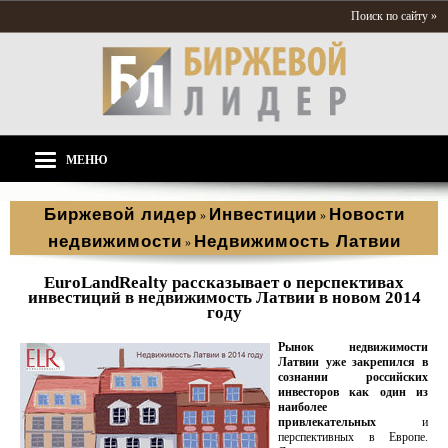
Поиск по сайту »
МЕНЮ
Биржевой лидер
Инвестиции
Новости
»
»
недвижимости
Недвижимость Латвии
»
EuroLandRealty рассказывает о перспективах
инвестиций в недвижимость Латвии в новом 2014
году
Рынок недвижимости
Латвии уже закрепился в
сознании российских
инвесторов как один из
наиболее
привлекательных
и
перспективных в Европе.