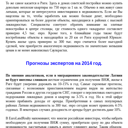
То же самое касается и Риги. Здесь в домах советской постройки можно купить
довольно неплохие квартиры по 750 евро за 1 кв. м. Обычно в них живут сами
латыши, которые не интересуются инвестициями в недвижимость. Если же Вы
нацелены на то, чтобы заработать как можно больше денег, необходимо
ориентироваться на более дорогие объекты, находящиеся в районах с высокой
ликвидностью. Специалисты советуют обратить внимание на элитные
новостройки в центре столицы, где стоимость одного «квадрата» составляет
примерно 4,5 тыс. евро. Кроме того, в ближайшие годы также будут
востребованы объекты в находящейся за 20 км от Риги курортной Юрмале.
Купить жилье здесь примерно за 300 тыс. евро считается более выгодной
сделкой, чем приобрести аналогичную недвижимость по значительно меньшим
ценам в не менее живописных Саулкрастах.
Прогнозы экспертов на 2014 год
.
По мнению аналитиков, если в миграционном законодательстве Латвии
не будут внесены слишком
жесткие ограничения для получения ВНЖ, жилье в
Риге будет умеренно дорожать на 10-15% в год. Самые скромные прогнозы,
связанные с возможным приостановлением выдачи видов на жительство
гражданам России и других государств СНГ, говорят о перспективах ежегодного
подорожания ликвидных домов и квартир на 3-5% в год. Но к этой цифре
можно прибавить доходы от аренды. Приобретенная в самых популярных
районах Латвии недвижимость за 300 тыс. евро сегодня может приносить 4-5%
годовых. В некоторых случаях доходность от аренды будет достигать даже 10%.
В EuroLandRealty напоминают, что многие российские инвесторы, чтобы набрать
необходимую для получения ВНЖ сумму, приобретали сразу по два объекта
недвижимости, рассчитывая сдавать в аренду «лишнее» жилье. Таким образом,