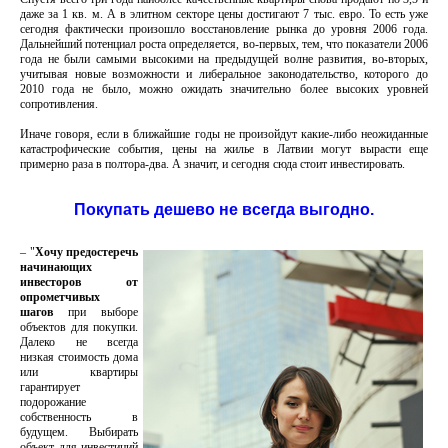
даже за 1 кв. м. А в элитном секторе цены достигают 7 тыс. евро. То есть уже
сегодня фактически произошло восстановление рынка до уровня 2006 года.
Дальнейший потенциал роста определяется, во-первых, тем, что показатели 2006
года не были самыми высокими на предыдущей волне развития, во-вторых,
учитывая новые возможности и либеральное законодательство, которого до
2010 года не было, можно ожидать значительно более высоких уровней
сопротивления.
Иначе говоря, если в ближайшие годы не произойдут какие-либо неожиданные
катастрофические события, цены на жилье в Латвии могут вырасти еще
примерно раза в полтора-два. А значит, и сегодня сюда стоит инвестировать.
Покупать дешево не всегда выгодно
.
– "
Хочу предостеречь
начинающих
инвесторов от
опрометчивых
шагов
при выборе
объектов для покупки.
Далеко не всегда
низкая стоимость дома
или квартиры
гарантирует
подорожание
собственность в
будущем. Выбирать
объект для инвестиций