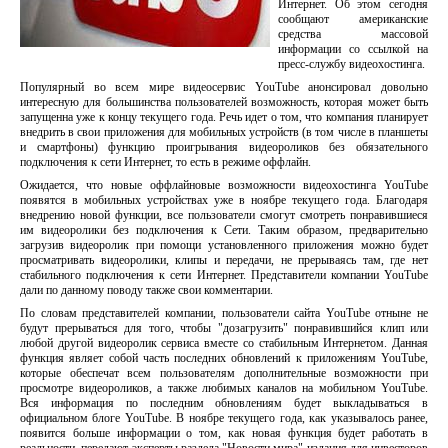
Интернет. Об этом сегодня
сообщают американские
средства массовой
информации со ссылкой на
пресс-службу видеохостинга.
Популярный во всем мире видеосервис YouTube анонсировал довольно
интересную для большинства пользователей возможность, которая может быть
запущенна уже к концу текущего года. Речь идет о том, что компания планирует
внедрить в свои приложения для мобильных устройств (в том числе в планшеты
и смартфоны) функцию проигрывания видеороликов без обязательного
подключения к сети Интернет, то есть в режиме оффлайн.
Ожидается, что новые оффлайновые возможности видеохостинга YouTube
появятся в мобильных устройствах уже в ноябре текущего года. Благодаря
внедрению новой функции, все пользователи смогут смотреть понравившиеся
им видеоролики без подключения к Сети. Таким образом, предварительно
загрузив видеоролик при помощи установленного приложения можно будет
просматривать видеоролики, клипы и передачи, не прерываясь там, где нет
стабильного подключения к сети Интернет. Представители компании YouTube
дали по данному поводу также свои комментарии.
По словам представителей компании, пользователи сайта YouTube отныне не
будут прерываться для того, чтобы "дозагрузить" понравившийся клип или
любой другой видеоролик сервиса вместе со стабильным Интернетом. Данная
функция являет собой часть последних обновлений к приложениям YouTube,
которые обеспечат всем пользователям дополнительные возможности при
просмотре видеороликов, а также любимых каналов на мобильном YouTube.
Вся информация по последним обновлениям будет выкладываться в
официальном блоге YouTube. В ноябре текущего года, как указывалось ранее,
появится больше информации о том, как новая функция будет работать в