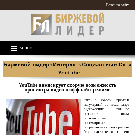
Поиск по сайту »
МЕНЮ
Биржевой лидер
Интернет
Социальные Сети
»
»
Youtube
»
YouTube анонсирует скорую возможность
просмотра видео в оффлайн-режиме
Уже в скором времени
популярный во всем мире
видеохостинг YouTube
позволит своим
пользователям
просматривать
понравившиеся видеоролики
без подключения к сети