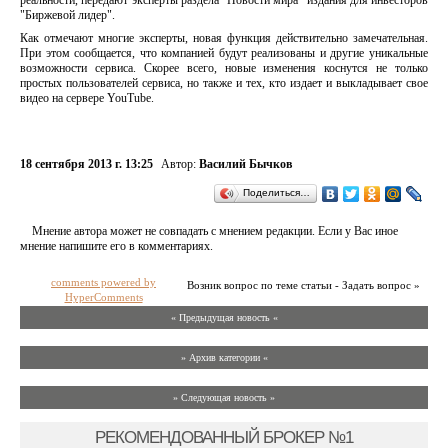
реальности, передают эксперты раздела "Новости мира" издания для инвесторов
"Биржевой лидер".
Как отмечают многие эксперты, новая функция действительно замечательная.
При этом сообщается, что компанией будут реализованы и другие уникальные
возможности сервиса. Скорее всего, новые изменения коснутся не только
простых пользователей сервиса, но также и тех, кто издает и выкладывает свое
видео на сервере YouTube.
18 сентября 2013 г. 13:25
Автор:
Василий Бычков
Поделиться…
Мнение автора может не совпадать с мнением редакции. Если у Вас иное
мнение напишите его в комментариях.
comments powered by
Возник вопрос по теме статьи - Задать вопрос »
HyperComments
« Предыдущая новость «
» Архив категории «
» Следующая новость »
РЕКОМЕНДОВАННЫЙ БРОКЕР №1