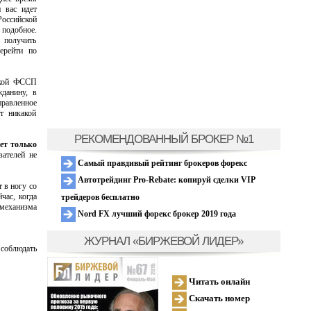
 вас идет
оссийской
 подобное.
 получить
ерейти по
икой ФССП
данину, в
правленное
ет никакой
РЕКОМЕНДОВАННЫЙ БРОКЕР №1
ет только
вателей не
Самый правдивый рейтинг брокеров форекс
Автотрейдинг Pro-Rebate: копируй сделки VIP
 в ногу со
час, когда
трейдеров бесплатно
 механизма
Nord FX лучший форекс брокер 2019 года
ЖУРНАЛ «БИРЖЕВОЙ ЛИДЕР»
 соблюдать
Читать онлайн
Скачать номер