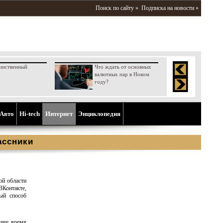
Поиск по сайту »
Подписка на новости »
инственный
Что ждать от основных
валютных пар в Новом
году?
Aвто
Hi-tech
Интернет
Энциклопедия
ассники
ой области
ВКонтакте,
ый способ
днее время