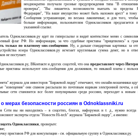
неоднократно получали грозные предупреждения типа "В отношении
проверка", "Вы лишаетесь возможности выехать за пределы Р
Федерации", "На ваше имущество может быть наложен арест" и тому
Сообщения устрашающие, но весьма лаконичные, и для того, чтобы
больше информации, пользователям Одноклассников предлагается п
указанной ссылке.
атель Одноклассников.ру идет по гиперссылке и видит контекстное меню с символ
твенный флаг РФ. Но информации, за что судебные приставы "прицепились" к граж
ть только по платному sms-сообщению
. Ну, а дальше стандартная картинка: за от
стройства юзера Одноклассников.ру исчезает кругленькая сумма денег, но в отв
ов не поступает.
ноклассников.ру, ВКонтакте и других соцсетей, что она
предоставляет через Интерн
ные приставы используют sms-сообщения для должников, то никакой платы с пользо
нета" журнала для инвесторов "Биржевой лидер" отмечают, что онлайн-мошенники идут
ые "извещения" они спамом рассылали по почтовым ящикам электронной почты, а сей
льные сети становятся все более популярными среди россиян, переходят к новым
о мерах безопасности россиян в Odnoklassniki.ru
в Сети вы ни находились – в соцсетях, блогах, нафорумах и т. д., нужно всегда
оясняют эксперты отдела "Новости Hi-tech" журнала "Биржевой лидер", а именно:
соцсеть Одноклассники
, проверьте:
ие;
ичку приставов РФ для консультации - см. официальную группу в Одноклассники.ру.