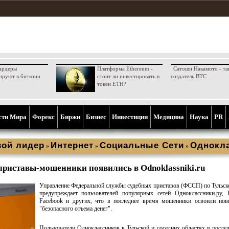
ардеры
Платформа Ethereum -
Сатоши Накамото - та
ируют в биткоин
стоит ли инвестировать в
создатель BTC
токен ETH?
сти Мира
Форекс
Биржи
Бизнес
Инвестиции
Медицина
Наука
PR
ой лидер
Интернет
Социальные Сети
Однокл
»
»
»
риставы-мошенники появились в Odnoklassniki.ru
Управление Федеральной службы судебных приставов (ФССП) по Тульск
предупреждает пользователей популярных сетей Одноклассники.ру, 
Facebook и других, что в последнее время мошенники освоили нов
"безопасного отъема денег".
Пользователи Одноклассников в Тульской и соседних областях в после