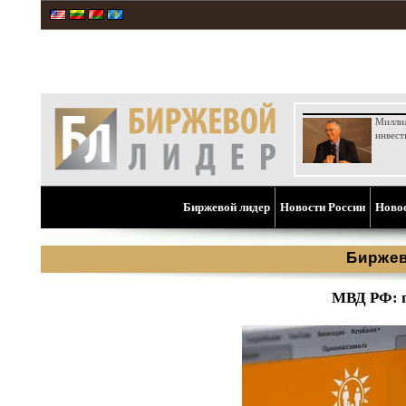
Милли
инвест
Биржевой лидер
Новости России
Ново
Биржев
МВД РФ: п