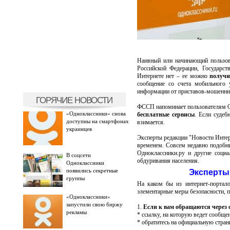
Наивный или начинающий пользов
Российской Федерации, Государс
Интернете нет – ее можно
получи
сообщение со счета мобильного у
информации от приставов-мошенник
ГОРЯЧИЕ НОВОСТИ
ФССП напоминает пользователям Од
«Одноклассники» снова
бесплатные сервисы
. Если судеб
доступны на смартфонах
взимается.
украинцев
Эксперты редакции "Новости Интер
временем. Совсем недавно подобн
Одноклассники.ру и другие социа
В соцсети
обдуривания населения.
Одноклассники
появились секретные
Эксперты 
группы
На каком бы из интернет-портало
элементарные меры безопасности, п
«Одноклассники»
запустили свою биржу
1.
Если к вам обращаются через 
рекламы
* ссылку, на которую ведет сообщен
* обратитесь на официальную стран