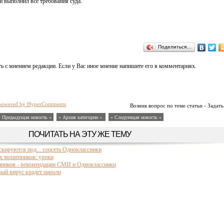
 выполнил все требования суда.
Поделиться…
ь с мнением редакции. Если у Вас иное мнение напишите его в комментариях.
powered by HyperComments
Возник вопрос по теме статьи - Задать
« Предыдущая новость «
» Архив категории «
» Следующая новость »
ПОЧИТАТЬ НА ЭТУ ЖЕ ТЕМУ
кируются под... соцсеть Одноклассники
х мошенников: уроки
нников - рекомендации СМИ и Одноклассники
ый вирус крадет пароли