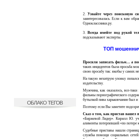
2.
Узнайте через поисковую с
заинтересовалась. Если к вам обр
Одноклассники.ру.
3.
Всегда имейте под рукой те
подсказывают эксперты.
ТОП мошеннич
Просили записать фильм… а по
таких инцидентов была просьба мо
свою просьбу так: якобы у самих не
На такую нехитрую уловку попался
издательству.
Мужчина, как оказалось, все-таки 
фильмы порнографического содержан
бутылкой пива харьковчанин был и 
ОБЛАКО ТЕГОВ
Поэтому если Вы заметите подозрит
Сказ о том, как пристав нашел п
«Биржевой Лидер». Кирилл Ю. уча
алименты потерпевшей «по потере 
Судебные приставы нашли страниц
службы помощи социальных сетей 