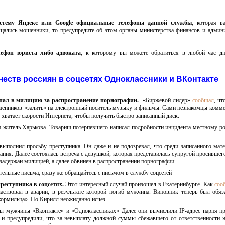
истему Яндекс или Google официальные телефоны данной службы
, которая в
ащались мошенники, то предупредите об этом органы министерства финансов и админ
лефон юриста либо адвоката
, к которому вы можете обратиться в любой час дн
еств россиян в соцсетях Одноклассники и ВКонтакте
пал в милицию за распространение порнографии.
«Биржевой лидер»
сообщал
, чт
шенников «залить» на электронный носитель музыку и фильмы. Сами незнакомцы комм
 хватает скорости Интернета, чтобы получить быстро записанный диск.
 житель Харькова. Товарищ потерпевшего написал подробности инцидента местному р
выполнил просьбу преступника. Он даже и не подозревал, что среди записанного мате
ия. Далее состоялась встреча с девушкой, которая представилась супругой просившего
задержан милицией, а далее обвинен в распространении порнографии.
ельные письма, сразу же обращайтесь с письмом в службу соцсетей
реступника в соцсетях.
Этот интересный случай произошел в Екатеринбурге. Как
соо
ствовал в аварии, в результате которой погиб мужчина. Виновник теперь был обяз
кормильца». Но Кирилл неожиданно исчез.
ы мужчины «Вконтакте» и «Одноклассниках» Далее они вычислили IP-адрес парня 
и предупредили, что за невыплату должной суммы сбежавшего от ответственности 