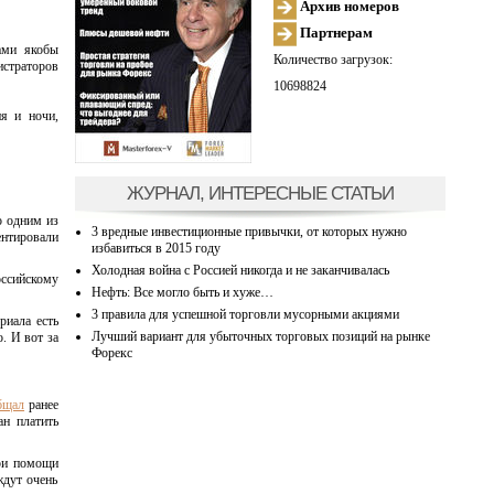
Архив номеров
Партнерам
ами якобы
Количество загрузок:
истраторов
10698824
я и ночи,
ЖУРНАЛ, ИНТЕРЕСНЫЕ СТАТЬИ
о одним из
3 вредные инвестиционные привычки, от которых нужно
ентировали
избавиться в 2015 году
Холодная война с Россией никогда и не заканчивалась
оссийскому
Нефть: Все могло быть и хуже…
3 правила для успешной торговли мусорными акциями
риала есть
Лучший вариант для убыточных торговых позиций на рынке
. И вот за
Форекс
бщал
ранее
ан платить
при помощи
ждут очень