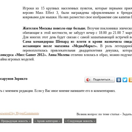
Игроки из 15 крупных населенных пунктов, которые первыми прио
версию Mass Effect 3, были награждены оформленными в брендо
ковриками для мышки. На них разместил свое изображение сам капитан
Жителям Москвы повезло еще больше.
Везучие поклонники эпическо
обитающие в этой местности, не забудут вечер с 18.00 до 21.00 7 март
Для многих этот день будет связан с самой захватывающей встречей в
Сама командорша Шепард из плоти и крови назначила свида
желающим возле магазина «МедиаМаркт».
В роль легендарно
перевоплотилась привлекательная двадцатилетняя девушка, котор
 конкурса «Мисс Gamer 2012». Анна Молева
отлично влилась в образ, можно подумат
зайна игровых моделей.
сарунов Зорикто
Поделиться…
ь с мнением редакции. Если у Вас иное мнение напишите его в комментариях.
powered by HyperComments
Возник вопрос по теме статьи - Задать
« Предыдущая новость «
» Архив категории «
» Следующая новость »