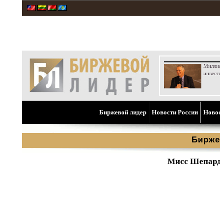
Милли
инвест
Биржевой лидер
Новости России
Ново
Бирже
Мисс Шепард 