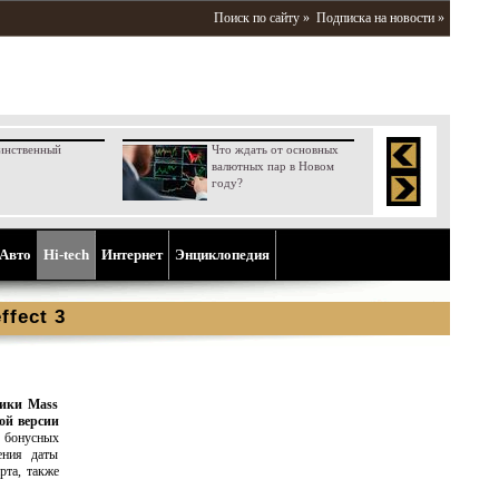
Поиск по сайту »
Подписка на новости »
инственный
Что ждать от основных
валютных пар в Новом
году?
Aвто
Hi-tech
Интернет
Энциклопедия
ffect 3
ники Mass
вой версии
 бонусных
ения даты
рта, также