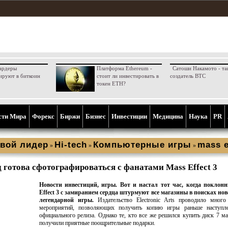
ардеры
Платформа Ethereum -
Сатоши Накамото - та
ируют в биткоин
стоит ли инвестировать в
создатель BTC
токен ETH?
сти Мира
Форекс
Биржи
Бизнес
Инвестиции
Медицина
Наука
PR
вой лидер
Hi-tech
Компьютерные игры
mass e
»
»
»
готова сфотографироваться с фанатами Mass Effect 3
Новости инвестиций, игры. Вот и настал тот час, когда поклон
Effect 3 с замиранием сердца штурмуют все магазины в поисках но
легендарной игры.
Издательство Electronic Arts проводило много
мероприятий, позволяющих получить копию игры раньше наступл
официального релиза. Однако те, кто все же решился купить диск 7 ма
получили приятные поощрительные подарки.