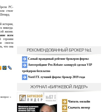
брели PC-
вом стиле
 Шепард.
й истории,
а никогда.
сей жизни.
ние всем
й героини
ая смогла
ь, что она
РЕКОМЕНДОВАННЫЙ БРОКЕР №1
Самый правдивый рейтинг брокеров форекс
Автотрейдинг Pro-Rebate: копируй сделки VIP
трейдеров бесплатно
Nord FX лучший форекс брокер 2019 года
ЖУРНАЛ «БИРЖЕВОЙ ЛИДЕР»
 вопрос »
Читать онлайн
Скачать номер