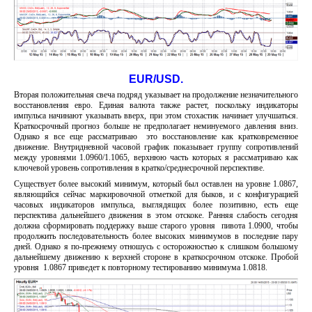
EUR/USD.
Вторая положительная свеча подряд указывает на продолжение незначительного
восстановления евро. Единая валюта также растет, поскольку индикаторы
импульса начинают указывать вверх, при этом стохастик начинает улучшаться.
Краткосрочный прогноз больше не предполагает неминуемого давления вниз.
Однако я все еще рассматриваю это восстановление как кратковременное
движение. Внутридневной часовой график показывает группу сопротивлений
между уровнями 1.0960/1.1065, верхнюю часть которых я рассматриваю как
ключевой уровень сопротивления в кратко/среднесрочной перспективе.
Существует более высокий минимум, который был оставлен на уровне 1.0867,
являющийся сейчас маркировочной отметкой для быков, и с конфигурацией
часовых индикаторов импульса, выглядящих более позитивно, есть еще
перспектива дальнейшего движения в этом отскоке. Ранняя слабость сегодня
должна сформировать поддержку выше старого уровня пивота 1.0900, чтобы
продолжить последовательность более высоких минимумов в последние пару
дней. Однако я по-прежнему отношусь с осторожностью к слишком большому
дальнейшему движению к верхней стороне в краткосрочном отскоке. Пробой
уровня 1.0867 приведет к повторному тестированию минимума 1.0818.