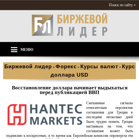
Поиск по сайту »
МЕНЮ
Биржевой лидер
Форекс
Курсы валют
Курс
»
»
»
доллара USD
Восстановление доллара начинает выдыхаться
перед публикацией ВВП
Смешанные сигналы
относительно перспектив
соглашения для Греции в
последние несколько дней
было трудно понять. Греция
настаивала на том, что
соглашение может быть
подписано к воскресенью, в то время как Европейская комиссия опровергла эти