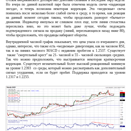
Отскок американского доллара был довольно сильным в последние пару недель.
Но вчера по данной валютной паре была отмечена модель свечи «падающая
звезда», и теперь возможна некоторая коррекция. Эта «медвежья» свеча
появилась после несколько более слабой свечи в среду, в то время, как реакция
на данный момент сегодня такова, чтобы продолжить разворот «бычьего»
движения. Индикатор импульса не слишком плох еще, хотя линии стохастика
пересеклись вниз, но это может быть даже лучше, чтобы подождать
подтвержденного сигнала на продажу (линий, пересекающихся назад ниже 80),
чтобы предположить, что продавцы набирают обороты.
Внутридневной часовой график показывает, что цена упала со вчерашнего дня,
однако, интересно, что также есть «медвежьи» дивергенции, как на часовом RSI,
так и на линиях часового MACD с недавним пробегом к 1.2537. Существует
также "смертельный крест" на 21- часовой и 55 - часовой скользящих средних.
Так что можно предположить, что выстраивается некоторая краткосрочная
коррекция. Существует незначительный более высокий реакционный минимум
на уровне 1.2393 со среды, который можно рассматривать как дополнительный
сигнал ухудшения, если он будет пробит. Поддержка приходится на уровни
1.2317 и 1.2255.