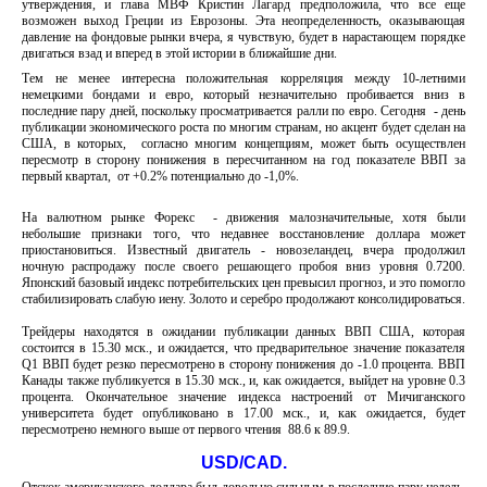
утверждения, и глава МВФ Кристин Лагард предположила, что все еще
возможен выход Греции из Еврозоны. Эта неопределенность, оказывающая
давление на фондовые рынки вчера, я чувствую, будет в нарастающем порядке
двигаться взад и вперед в этой истории в ближайшие дни.
Тем не менее интересна положительная корреляция между 10-летними
немецкими бондами и евро, который незначительно пробивается вниз в
последние пару дней, поскольку просматривается ралли по евро. Сегодня - день
публикации экономического роста по многим странам, но акцент будет сделан на
США, в которых, согласно многим концепциям, может быть осуществлен
пересмотр в сторону понижения в пересчитанном на год показателе ВВП за
первый квартал, от +0.2% потенциально до -1,0%.
На валютном рынке Форекс - движения малозначительные, хотя были
небольшие признаки того, что недавнее восстановление доллара может
приостановиться. Известный двигатель - новозеландец, вчера продолжил
ночную распродажу после своего решающего пробоя вниз уровня 0.7200.
Японский базовый индекс потребительских цен превысил прогноз, и это помогло
стабилизировать слабую иену. Золото и серебро продолжают консолидироваться.
Трейдеры находятся в ожидании публикации данных ВВП США, которая
состоится в 15.30 мск., и ожидается, что предварительное значение показателя
Q1 ВВП будет резко пересмотрено в сторону понижения до -1.0 процента. ВВП
Канады также публикуется в 15.30 мск., и, как ожидается, выйдет на уровне 0.3
процента. Окончательное значение индекса настроений от Мичиганского
университета будет опубликовано в 17.00 мск., и, как ожидается, будет
пересмотрено немного выше от первого чтения 88.6 к 89.9.
USD/CAD.