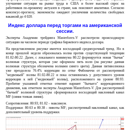
улучшение ситуации на рынке труда в США и более высокий спрос на
работников по-прежнему актуален в стране, как поясняют аналитики. Согласно
консенсус-прогнозу, экономисты ожидают увеличения количества свободных
вакансий до 4 020.
Индекс доллара перед торгами на американской
сессии.
Эксперты Академии трейдинга Masterforex-V рассмотрели происходящую
ситуацию на часовом периоде графика биржевого индекса доллара.
На представленном рисунке имеется восходящий среднесрочный тренд. Но в
конце прошлой недели образовалась волна против существующей тенденции
81.02-80.22. Далее, с локального минимума 80.22 формируется новая "бычья"
волновая структура, которая уже оформила пять волн (на рисунке данная
волновая структура обозначена волнами синего цвета). Данная пятиволновка
уже преодолела 76.4% коррекции по сетке Фибоначчи от рассмотренной
"медвежьей" волны 81.02-80.22 и пока остановилась у допустимого уровня
коррекции к ней ("медвежьей" волны), расположенного на уровне 80.93.
Пробитие указанной отметки отменит вариант "бычьего" коррекционного
движения, как отметили эксперты Академии Masterforex-V. Для рассмотренной
"бычьей" волновой структуры сформировался восходящий наклонный канал
MF (синяя тонкая линия).
Сопротивления: 80.93; 81.02 – максимум.
Поддержки: 80.63 и 80.38 - пивоты МF; рассмотренный наклонный канал, как
дополнительный уровень поддержки.