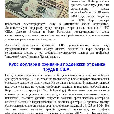
сначала до 80.76, установив
при этом максимум дня, а на
сегодняшних торгах
европейской сессии, 10 июня
2014 года, доллар поднялся
до 80.91. Курс доллара
продолжает демонстрировать силу в отношении своих оппонентов.
Дополнительную поддержку курсу доллара, вчера оказали чиновники ФРС
США, Джеймс Буллард и Эрик Розенгрен, подчеркнувшие в своих
выступлениях, что американская экономика приблизилась к установленным
уровням нормализации и стабильности.
Аналитики брокерской компании
FBS
устанавливали, какие еще
фундаментальные события смогут оказать влияние на курс доллара в
сегодняшних торгах, о чем сообщили журналистам издания для трейдеров
"Биржевой лидер" раздела "Курсы валют".
Курс доллара в ожидании поддержки от рынка
труда в США.
Сегодняшний торговый день носит в себе одно важное экономическое события
для курса доллара. В 18.00 часов по московскому времени будут опубликованы
очередные данные по рынку труда. На сегодня участникам финансовых рынков
подготовят данные по уровню свободных вакансий и текучести рабочей силы,
Бюро статистики труда (JOLTs Job Openings). Данная новость может оказать
влияние на курс доллара в течении дня, как сообщают аналитики. Данные
показатели измеряют уровень открытых вакансий среди частного сектора за
отчетный месяц и с корректировкой на сезонные факторы. В прошлом месяце
было зафиксировано снижение уровня свободных вакансий с 4 125 до 4 014. Но
тем не менее, согласно кривой динамики показателя, на графике
сформировалась восходящая тенденция с декабря 2012 года. Это отражает