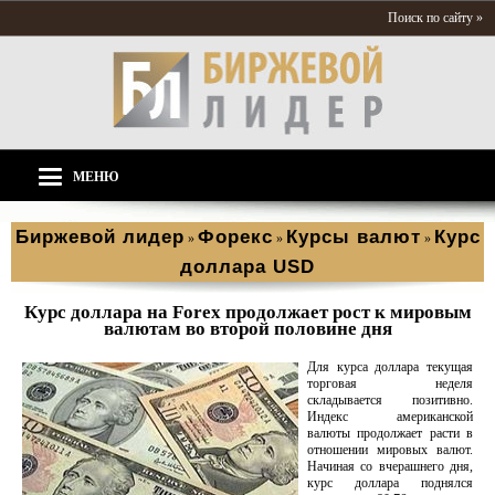
Поиск по сайту »
МЕНЮ
Биржевой лидер
Форекс
Курсы валют
Курс
»
»
»
доллара USD
Курс доллара на Forex продолжает рост к мировым
валютам во второй половине дня
Для курса доллара текущая
торговая неделя
складывается позитивно.
Индекс американской
валюты продолжает расти в
отношении мировых валют.
Начиная со вчерашнего дня,
курс доллара поднялся