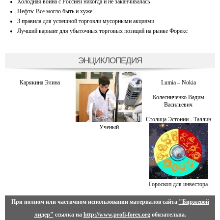
Холодная война с Россией никогда и не заканчивалась
Нефть: Все могло быть и хуже…
3 правила для успешной торговли мусорными акциями
Лучший вариант для убыточных торговых позиций на рынке Форекс
ЭНЦИКЛОПЕДИЯ
Карякина Элина
Lumia – Nokia
Колесниченко Вадим
Васильевич
Столица Эстонии - Таллин
Ученый
Гороскоп для инвестора
При полном или частичном использовании материалов сайта
"Биржевой
лидер"
ссылка на
http://www.profi-forex.org
обязательна.