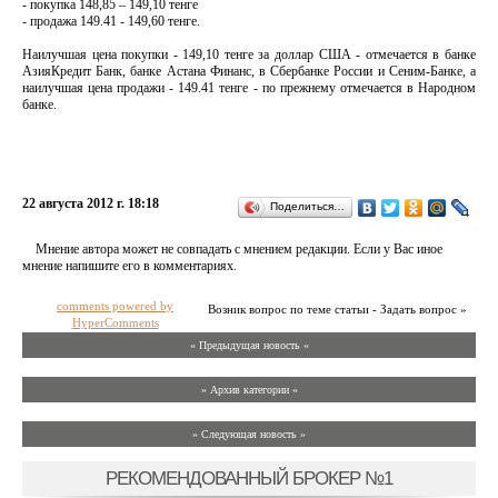
- покупка 148,85 – 149,10 тенге
- продажа 149.41 - 149,60 тенге.
Наилучшая цена покупки - 149,10 тенге за доллар США - отмечается в банке
АзияКредит Банк, банке Астана Финанс, в Сбербанке России и Сеним-Банке, а
наилучшая цена продажи - 149.41 тенге - по прежнему отмечается в Народном
банке.
22 августа 2012 г. 18:18
Поделиться…
Мнение автора может не совпадать с мнением редакции. Если у Вас иное
мнение напишите его в комментариях.
comments powered by
Возник вопрос по теме статьи - Задать вопрос »
HyperComments
« Предыдущая новость «
» Архив категории «
» Следующая новость »
РЕКОМЕНДОВАННЫЙ БРОКЕР №1