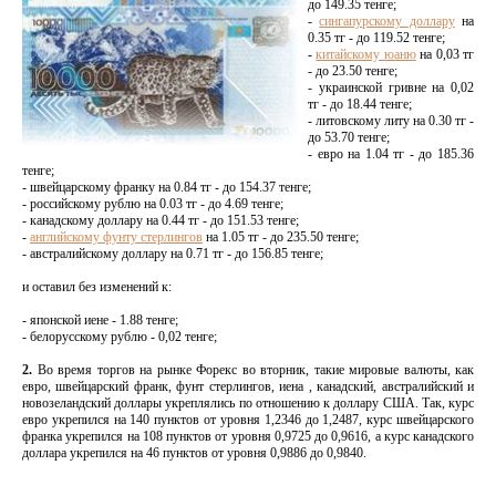
до 149.35 тенге;
-
сингапурскому доллару
на
0.35 тг - до 119.52 тенге;
-
китайскому юаню
на 0,03 тг
- до 23.50 тенге;
- украинской гривне на 0,02
тг - до 18.44 тенге;
- литовскому литу на 0.30 тг -
до 53.70 тенге;
- евро на 1.04 тг - до 185.36
тенге;
- швейцарскому франку на 0.84 тг - до 154.37 тенге;
- российскому рублю на 0.03 тг - до 4.69 тенге;
- канадскому доллару на 0.44 тг - до 151.53 тенге;
-
английскому фунту стерлингов
на 1.05 тг - до 235.50 тенге;
- австралийскому доллару на 0.71 тг - до 156.85 тенге;
и оставил без изменений к:
- японской иене - 1.88 тенге;
- белорусскому рублю - 0,02 тенге;
2.
Во время торгов на рынке Форекс во вторник, такие мировые валюты, как
евро, швейцарский франк, фунт стерлингов, иена , канадский, австралийский и
новозеландский доллары укреплялись по отношению к доллару США. Так, курс
евро укрепился на 140 пунктов от уровня 1,2346 до 1,2487, курс швейцарского
франка укрепился на 108 пунктов от уровня 0,9725 до 0,9616, а курс канадского
доллара укрепился на 46 пунктов от уровня 0,9886 до 0,9840.