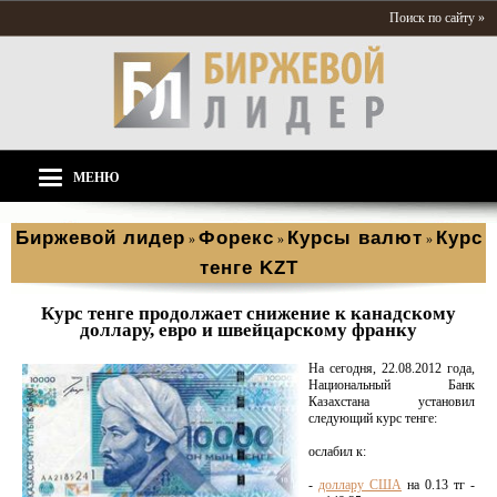
Поиск по сайту »
МЕНЮ
Биржевой лидер
Форекс
Курсы валют
Курс
»
»
»
тенге KZT
Курс тенге продолжает снижение к канадскому
доллару, евро и швейцарскому франку
На сегодня, 22.08.2012 года,
Национальный Банк
Казахстана установил
следующий курс тенге:
ослабил к:
-
доллару США
на 0.13 тг -