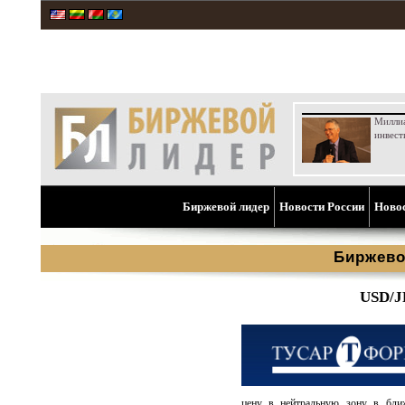
Милли
инвест
Биржевой лидер
Новости России
Ново
Биржево
USD/J
цену в нейтральную зону в ближ