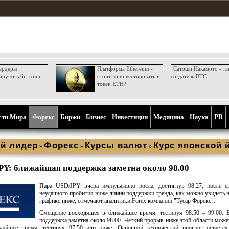
ардеры
Платформа Ethereum -
Сатоши Накамото - та
ируют в биткоин
стоит ли инвестировать в
создатель BTC
токен ETH?
сти Мира
Форекс
Биржи
Бизнес
Инвестиции
Медицина
Наука
PR
й лидер
Форекс
Курсы валют
Курс японской 
»
»
»
PY: ближайшая поддержка заметна около 98.00
Пара USD/JPY вчера импульсивно росла, достигнув 98.27, после е
неудачного пробития ниже линии поддержки тренда, как можно увидеть 
графике ниже, отмечают аналитики Forex компании "Тусар Форекс".
Смещение восходящее в ближайшее время, тестируя 98.50 – 99.00. 
поддержка заметна около 98.00. Четкий прорыв ниже этой области може
айшее время, тестируя 97.50 или ниже. Основной технический прогноз остается