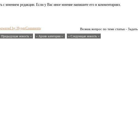
ь с мнением редакции. Если у Вас иное мнение напишите его в комментариях.
powered by HyperComments
Возник вопрос по теме статьи - Задать
« Предыдущая новость «
» Архив категории «
» Следующая новость »