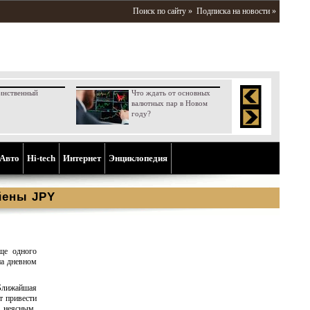
Поиск по сайту »
Подписка на новости »
инственный
Что ждать от основных
валютных пар в Новом
году?
Aвто
Hi-tech
Интернет
Энциклопедия
йены JPY
ще одного
на дневном
Ближайшая
т привести
 неясным,