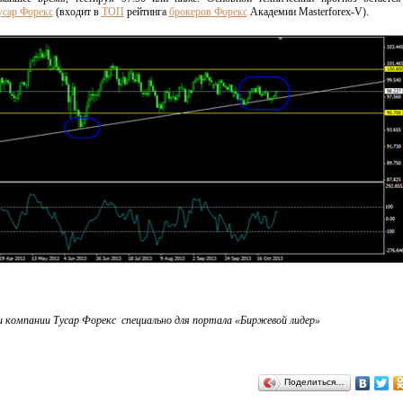
усар Форекс
(входит в
ТОП
рейтинга
брокеров Форекс
Академии Masterforex-V).
 компании Тусар Форекс специально для портала «Биржевой лидер»
Поделиться…