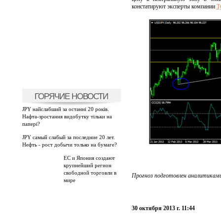
констатируют эксперты компании
Т
ГОРЯЧИЕ НОВОСТИ
JPY найслабший за останні 20 років.
Нафта-зростання видобутку тільки на
папері?
JPY самый слабый за последние 20 лет.
Нефть - рост добычи только на бумаге?
ЕС и Япония создают
крупнейший регион
свободной торговли в
Прогноз подготовлен аналитиками
мире
30 октября 2013 г. 11:44