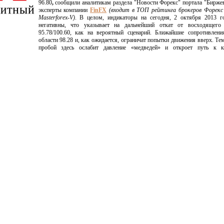
96.80
,
сообщили аналитикам раздела "Новости Форекс" портала "Бирже
эксперты компании
FinFX
(входит в ТОП рейтинга брокеров Форекс
Masterforex-V)
. В целом, индикаторы на сегодня, 2 октября 2013 го
негативны, что указывает на дальнейший откат от восходящего
95.78/100.60, как на вероятный сценарий. Ближайшие сопротивлени
области 98.28 и, как ожидается, ограничат попытки движения вверх. Тем
пробой здесь ослабит давление «медведей» и откроет путь к 