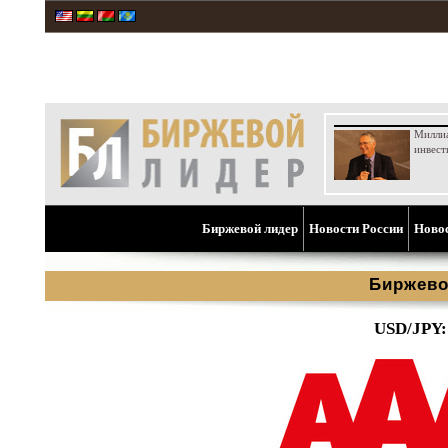
Милли
инвест
Биржевой лидер
Новости России
Ново
Биржево
USD/JPY: