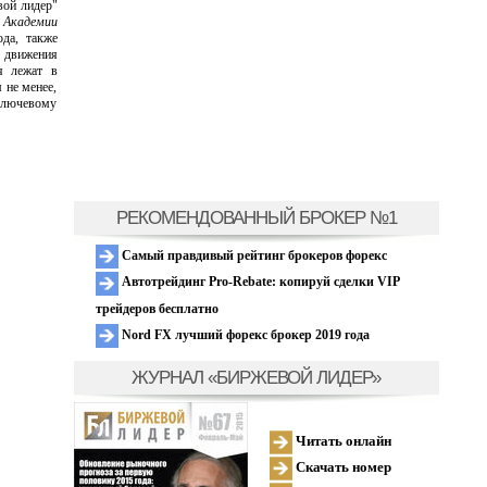
вой лидер"
 Академии
да, также
 движения
я лежат в
 не менее,
ключевому
РЕКОМЕНДОВАННЫЙ БРОКЕР №1
Самый правдивый рейтинг брокеров форекс
Автотрейдинг Pro-Rebate: копируй сделки VIP
трейдеров бесплатно
Nord FX лучший форекс брокер 2019 года
ЖУРНАЛ «БИРЖЕВОЙ ЛИДЕР»
Читать онлайн
Скачать номер