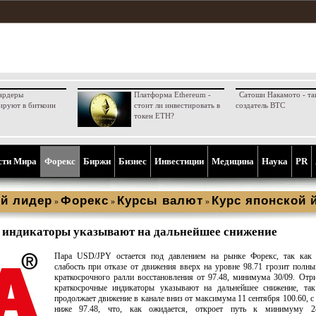
ардеры
Платформа Ethereum -
Сатоши Накамото - та
ируют в биткоин
стоит ли инвестировать в
создатель BTC
токен ETH?
сти Мира
Форекс
Биржи
Бизнес
Инвестиции
Медицина
Наука
PR
й лидер
Форекс
Курсы валют
Курс японской 
»
»
»
 индикаторы указывают на дальнейшее снижение
Пара USD/JPY остается под давлением на рынке Форекс, так как 
слабость при отказе от движения вверх на уровне 98.71 грозит полн
краткосрочного ралли восстановления от 97.48, минимума 30/09. Отр
краткосрочные индикаторы указывают на дальнейшее снижение, так
продолжает движение в канале вниз от максимума 11 сентября 100.60, 
ниже 97.48, что, как ожидается, откроет путь к минимуму 2