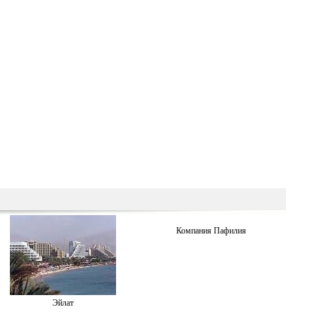
Компания Пафилия
Эйлат