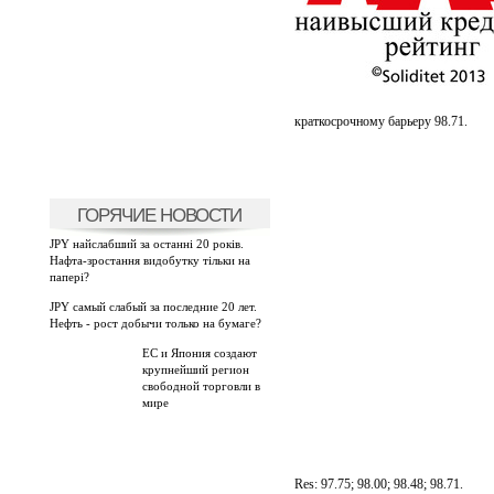
краткосрочному барьеру 98.71.
ГОРЯЧИЕ НОВОСТИ
JPY найслабший за останні 20 років.
Нафта-зростання видобутку тільки на
папері?
JPY самый слабый за последние 20 лет.
Нефть - рост добычи только на бумаге?
ЕС и Япония создают
крупнейший регион
свободной торговли в
мире
Res: 97.75; 98.00; 98.48; 98.71.