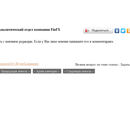
налитический отдел компании FinFX
Поделиться…
ь с мнением редакции. Если у Вас иное мнение напишите его в комментариях.
powered by HyperComments
Возник вопрос по теме статьи - Задать
« Предыдущая новость «
» Архив категории «
» Следующая новость »