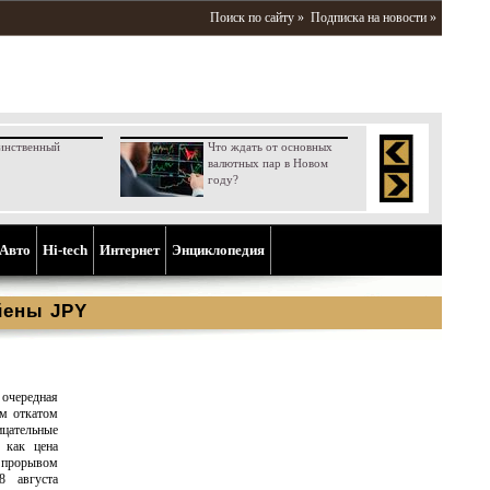
Поиск по сайту »
Подписка на новости »
инственный
Что ждать от основных
валютных пар в Новом
году?
Aвто
Hi-tech
Интернет
Энциклопедия
йены JPY
очередная
ым откатом
ицательные
 как цена
с прорывом
8 августа