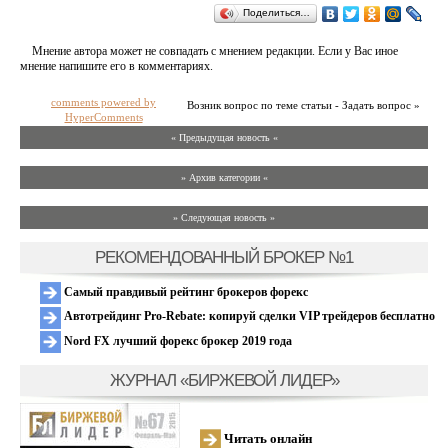
Поделиться…
Мнение автора может не совпадать с мнением редакции. Если у Вас иное
мнение напишите его в комментариях.
comments powered by
Возник вопрос по теме статьи - Задать вопрос »
HyperComments
« Предыдущая новость «
» Архив категории «
» Следующая новость »
РЕКОМЕНДОВАННЫЙ БРОКЕР №1
Самый правдивый рейтинг брокеров форекс
Автотрейдинг Pro-Rebate: копируй сделки VIP трейдеров бесплатно
Nord FX лучший форекс брокер 2019 года
ЖУРНАЛ «БИРЖЕВОЙ ЛИДЕР»
Читать онлайн