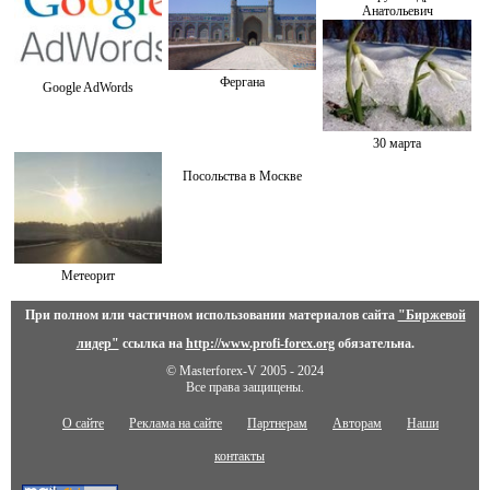
Анатольевич
Фергана
Google AdWords
30 марта
Посольства в Москве
Метеорит
При полном или частичном использовании материалов сайта
"Биржевой
лидер"
ссылка на
http://www.profi-forex.org
обязательна.
© Masterforex-V 2005 - 2024
Все права защищены.
О сайте
Реклама на сайте
Партнерам
Авторам
Наши
контакты