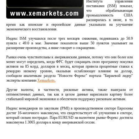
Института управления
поставками (ISM) показал,
что обрабатывающая
промышленность США
расширилась в июне, в то
время как японские и европейские данные указывали на улучшение
экономического восстановления.
Индекс ISM улучшился после трех месяцев снижения, поднявшись до 50.9
пункта с 49.0 в мае. Значение показателя выше 50 пунктов указывает на
расширение производства, а ниже говорит о сокращении.
Рынки очень чувствительны к американским данным, потому что они более или
менее могут определить, когда ФРС будет сокращать свою программу покупки
активов на 85 млрд. долларов в месяц, которая привела процентные ставки к
рекордно низкому уровню, оказывая ослабляющее влияние на доллар,
сообщили аналитикам раздела "Новости Форекс" портала "Биржевой лидер"
эксперты компании
Xemarkets.
Другие валюты, в частности, рисковые активы, также выиграли от
оптимистичных данных, так как в целом данные нарисовали картину более
стабильной мировой экономики и обеспечили поддержку рисковым активам.
Индекс менеджеров по закупкам (PMI) в производственном секторе Еврозоны
достиг 16-месячного максимума, что свидетельствует об улучшении в секторе,
который сильно пострадал. Пара EURUSD на валютном рынке Форекс достигла
максимума 1.3065 доллара к концу американской сессии.