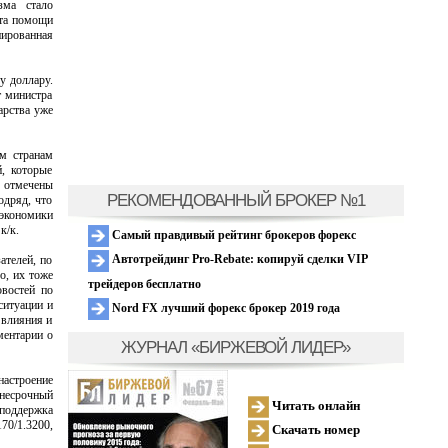
зма стало
ета помощи
нированная
у доллару.
т министра
арства уже
м странам
, которые
, отмечены
РЕКОМЕНДОВАННЫЙ БРОКЕР №1
одряд, что
 экономики
к/к.
Самый правдивый рейтинг брокеров форекс
Автотрейдинг Pro-Rebate: копируй сделки VIP
ателей, по
о, их тоже
трейдеров бесплатно
овостей по
ситуации и
Nord FX лучший форекс брокер 2019 года
 влияния и
ментарии о
ЖУРНАЛ «БИРЖЕВОЙ ЛИДЕР»
настроение
днесрочный
Читать онлайн
 поддержка
70/1.3200,
Скачать номер