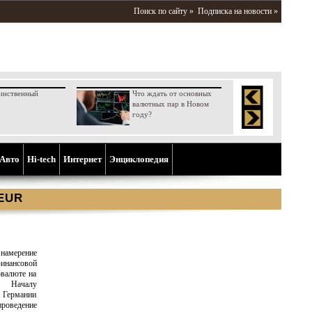
Поиск по сайту »
Подписка на новости »
инственный
Что ждать от основных
валютных пар в Новом
году?
Aвто
Hi-tech
Интернет
Энциклопедия
 EUR
намерение
инансовой
овалюте на
. Началу
в Германии
проведение