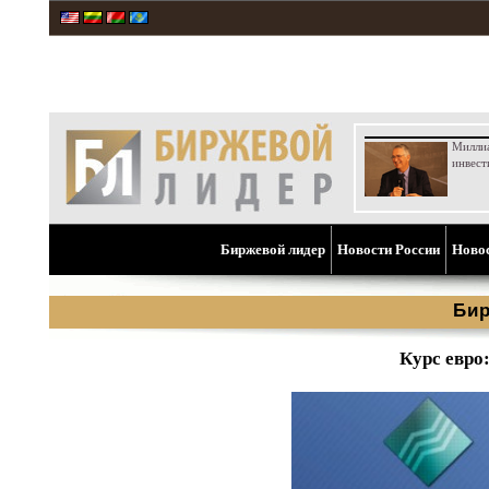
Милли
инвест
Биржевой лидер
Новости России
Ново
Бир
Курс евро