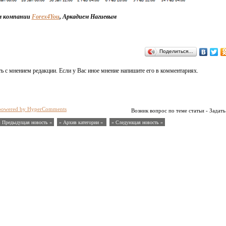
м компании
Forex4You
, Аркадием Нагиевым
Поделиться…
ь с мнением редакции. Если у Вас иное мнение напишите его в комментариях.
powered by HyperComments
Возник вопрос по теме статьи - Задать
« Предыдущая новость «
» Архив категории «
» Следующая новость »