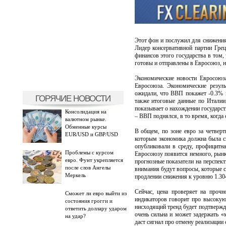
Этот фон и послужил для снижения
Лидер консервативной партии Грец
финансов этого государства в том,
готовы и отправлены в Евросоюз, 
Экономические новости Евросоюз
Евросоюза. Экономические резул
ожидали, что ВВП покажет -0.3% к
ГОРЯЧИЕ НОВОСТИ
также итоговые данные по Италии,
показывает о нахождении государст
Консолидация на
– ВВП поднялся, в то время, когда 
валютном рынке.
Обменные курсы
В общем, по зоне евро за четвер
EUR/USD и GBP/USD
которым экономика должна была сн
опубликовали в среду, профицитна
Проблемы с курсом
Евросоюзу появится немного, рынк
евро. Фунт укрепляется
прогнозные показатели на перспект
после слов Ангелы
внимания будут вопросы, которые 
Меркель
продлении снижения к уровню 1.304
Сейчас, цена проверяет на прочн
Сможет ли евро выйти из
индикаторов говорит про высокую 
состояния грогги и
нисходящий тренд будет подтвержде
ответить доллару ударом
очень сильна и может задержать «
на удар?
даст сигнал про отмену реализации