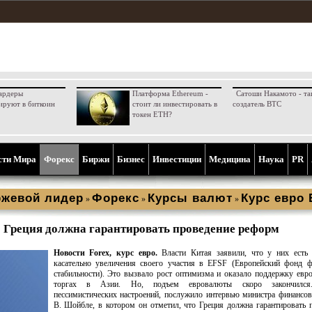
ардеры
Платформа Ethereum -
Сатоши Накамото - та
ируют в биткоин
стоит ли инвестировать в
создатель BTC
токен ETH?
сти Мира
Форекс
Биржи
Бизнес
Инвестиции
Медицина
Наука
PR
жевой лидер
Форекс
Курсы валют
Курс евро
»
»
»
: Греция должна гарантировать проведение реформ
Новости Forex, курс евро.
Власти Китая заявили, что у них есть 
касательно увеличения своего участия в EFSF (Европейский фонд ф
стабильности). Это вызвало рост оптимизма и оказало поддержку евр
торгах в Азии. Но, подъем евровалюты скоро закончился
пессимистических настроений, послужило интервью министра финансо
В. Шойбле, в котором он отметил, что Греция должна гарантировать 