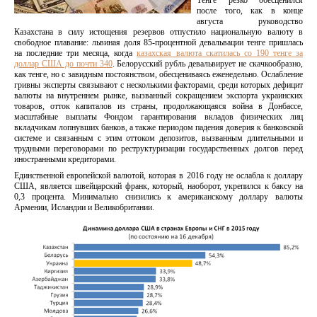
Тенге резко обесценился
после того, как в конце
августа руководство
Казахстана в силу истощения резервов отпустило национальную валюту в
свободное плавание: львиная доля 85-процентной девальвации тенге пришлась
на последние три месяца, когда
казахская валюта скатилась со 190 тенге за
доллар США до почти 340
. Белорусский рубль девальвирует не скачкообразно,
как тенге, но с завидным постоянством, обесцениваясь еженедельно. Ослабление
гривны эксперты связывают с несколькими факторами, среди которых дефицит
валюты на внутреннем рынке, вызванный сокращением экспорта украинских
товаров, отток капиталов из страны, продолжающаяся война в Донбассе,
масштабные выплаты Фондом гарантирования вкладов физических лиц
вкладчикам лопнувших банков, а также периодом падения доверия к банковской
системе и связанным с этим оттоком депозитов, вызванным длительными и
трудными переговорами по реструктуризации государственных долгов перед
иностранными кредиторами.
Единственной европейской валютой, которая в 2016 году не ослабла к доллару
США, является швейцарский франк, который, наоборот, укрепился к баксу на
0,3 процента. Минимально снизились к американскому доллару валюты
Армении, Исландии и Великобритании.