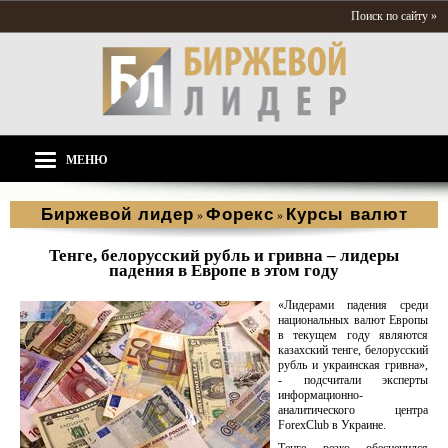
Поиск по сайту »
МЕНЮ
Биржевой лидер
Форекс
Курсы валют
»
»
Тенге, белорусский рубль и гривна – лидеры
падения в Европе в этом году
«Лидерами падения среди
национальных валют Европы
в текущем году являются
казахский тенге, белорусский
рубль и украинская гривна»,
- подсчитали эксперты
информационно-
аналитического центра
ForexClub в Украине.