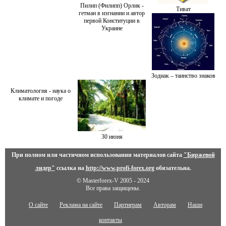
Пилип (Филипп) Орлик -
Тиват
гетман в изгнании и автор
первой Конституции в
Украине
Зодиак – таинство знаков
Климатология - наука о
климате и погоде
30 июня
При полном или частичном использовании материалов сайта
"Биржевой
лидер"
ссылка на
http://www.profi-forex.org
обязательна.
© Masterforex-V 2005 - 2024
Все права защищены.
О сайте
Реклама на сайте
Партнерам
Авторам
Наши
контакты