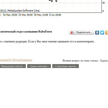
литический отдел компании RoboForex
Поделиться…
ь с мнением редакции. Если у Вас иное мнение напишите его в комментариях.
powered by HyperComments
Возник вопрос по теме статьи - Задать
« Предыдущая новость «
» Архив категории «
» Следующая новость »