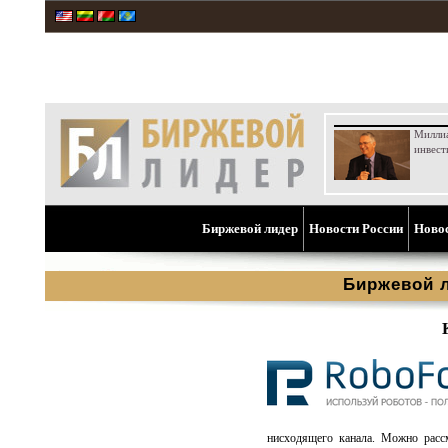
Милли
инвест
Биржевой лидер
Новости России
Ново
Биржевой 
нисходящего канала. Можно расс