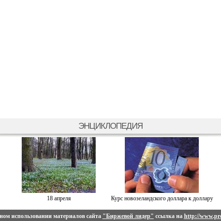
ЭНЦИКЛОПЕДИЯ
18 апреля
Курс новозеландского доллара к доллару
ном использовании материалов сайта
"Биржевой лидер"
ссылка на
http://www.pro