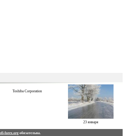
Toshiba Corporation
23 января
fi-forex.org
обязательна.