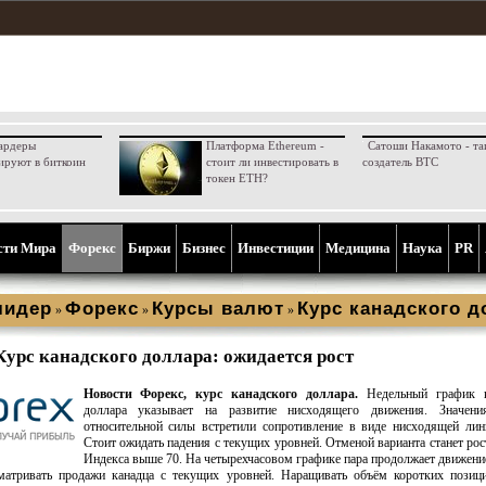
ардеры
Платформа Ethereum -
Сатоши Накамото - та
ируют в биткоин
стоит ли инвестировать в
создатель BTC
токен ETH?
сти Мира
Форекс
Биржи
Бизнес
Инвестиции
Медицина
Наука
PR
лидер
Форекс
Курсы валют
Курс канадского 
»
»
»
Курс канадского доллара: ожидается рост
Новости Форекс, курс канадского доллара.
Недельный график к
доллара указывает на развитие нисходящего движения. Значени
относительной силы встретили сопротивление в виде нисходящей лин
Стоит ожидать падения с текущих уровней. Отменой варианта станет рос
Индекса выше 70. На четырехчасовом графике пара продолжает движени
матривать продажи канадца с текущих уровней. Наращивать объём коротких позици