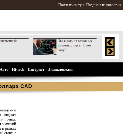
Поиск по сайту »
Подписка на новости »
инственный
Что ждать от основных
валютных пар в Новом
году?
Aвто
Hi-tech
Интернет
Энциклопедия
доллара CAD
анадского
я индекса
ии тренда.
т значений
е в рамках
й стоит с