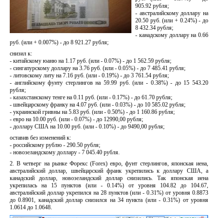
905.92 рубля;
- австралийскому доллару на
20.50 руб. (или + 0.24%) - до
8 432.34 рубля;
- канадскому доллару на 0.66
руб. (или + 0.007%) - до 8 921.27 рубля;
снизил к:
- китайскому юаню на 1.17 руб. (или - 0.07%) - до 1 562.59 рубля;
- сингапурскому доллару на 3.76 руб. (или - 0.05%) - до 7 485.41 рубля;
- литовскому литу на 7.16 руб. (или - 0.19%) - до 3 761.54 рубля;
- английскому фунту стерлингов на 59.99 руб. (или - 0.38%) - до 15 543.20
рубля;
- казахстанскому тенге на 0.11 руб. (или - 0.17%) - до 61.70 рубля;
- швейцарскому франку на 4.07 руб. (или - 0.03%) - до 10 585.02 рубля;
- украинской гривны на 5.83 руб. (или - 0.50%) - до 1 160.86 рубля;
- евро на 10.00 руб. (или - 0.07%) - до 12990,00 рубля;
- доллару США на 10.00 руб. (или - 0.10%) - до 9490,00 рубля;
оставив без изменений к:
- российскому рублю - 290.50 рубля;
- новозеландскому доллару - 7 045.40 рубля.
2. В четверг на рынке Форекс (Forex) евро, фунт стерлингов, японская иена,
австралийский доллар, швейцарский франк укрепились к доллару США, а
канадский доллар, новозеландский доллар снизились. Так японская иена
укрепилась на 15 пунктов (или - 0.14%) от уровня 104.82 до 104.67,
австралийский доллар укрепился на 28 пунктов (или - 0.31%) от уровня 0.8873
до 0.8901, канадский доллар снизился на 34 пункта (или - 0.31%) от уровня
1.0614 до 1.0648.