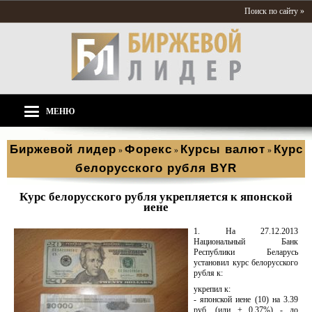
Поиск по сайту »
МЕНЮ
Биржевой лидер
Форекс
Курсы валют
Курс
»
»
»
белорусского рубля BYR
Курс белорусского рубля укрепляется к японской
иене
1. На 27.12.2013
Национальный Банк
Республики Беларусь
установил курс белорусского
рубля к:
укрепил к:
- японской иене (10) на 3.39
руб. (или + 0.37%) - до