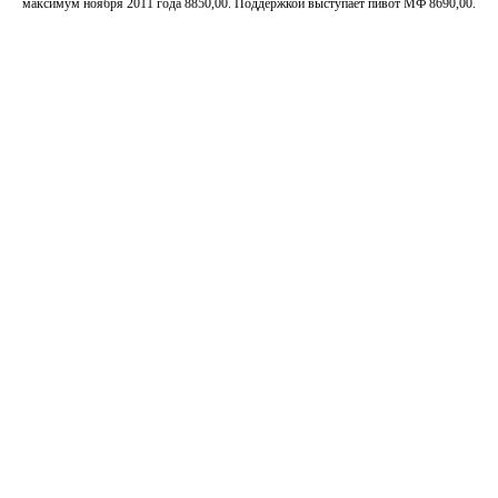
максимум ноября 2011 года 8850,00. Поддержкой выступает пивот МФ 8690,00.