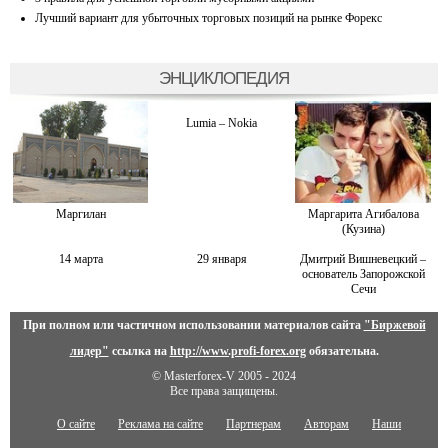
Лучший вариант для убыточных торговых позиций на рынке Форекс
ЭНЦИКЛОПЕДИЯ
Lumia – Nokia
Маргилан
Маргарита Агибалова
(Кузина)
14 марта
29 января
Дмитрий Вишневецкий –
основатель Запорожской
Сечи
При полном или частичном использовании материалов сайта
"Биржевой
лидер"
ссылка на
http://www.profi-forex.org
обязательна.
© Masterforex-V 2005 - 2024
Все права защищены.
О сайте
Реклама на сайте
Партнерам
Авторам
Наши