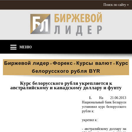
Поиск по сайту »
МЕНЮ
Биржевой лидер
Форекс
Курсы валют
Курс
»
»
»
белорусского рубля BYR
Курс белорусского рубля укрепляется к
австралийскому и канадскому доллару и фунту
1.
На 21.06.2013
Национальный банк Беларуси
установил курс белорусского
рубля к:
укрепил к:
- австралийскому доллару на