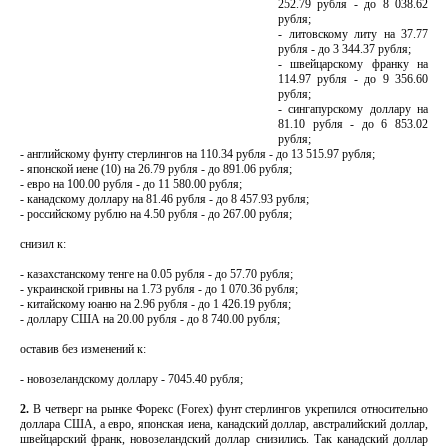
252.79 рубля - до 8 038.62
рубля;
- литовскому литу на 37.77
рубля - до 3 344.37 рубля;
- швейцарскому франку на
114.97 рубля - до 9 356.60
рубля;
- сингапурскому доллару на
81.10 рубля - до 6 853.02
рубля;
- английскому фунту стерлингов на 110.34 рубля - до 13 515.97 рубля;
- японской иене (10) на 26.79 рубля - до 891.06 рубля;
- евро на 100.00 рубля - до 11 580.00 рубля;
- канадскому доллару на 81.46 рубля - до 8 457.93 рубля;
- российскому рублю на 4.50 рубля - до 267.00 рубля;
снизил к:
- казахстанскому тенге на 0.05 рубля - до 57.70 рубля;
- украинской гривны на 1.73 рубля - до 1 070.36 рубля;
- китайскому юаню на 2.96 рубля - до 1 426.19 рубля;
- доллару США на 20.00 рубля - до 8 740.00 рубля;
оставив без изменений к:
- новозеландскому доллару - 7045.40 рубля;
2.
В четверг на рынке Форекс (Forex) фунт стерлингов укрепился относительно
доллара США, а евро, японская иена, канадский доллар, австралийский доллар,
швейцарский франк, новозеландский доллар снизились. Так канадский доллар