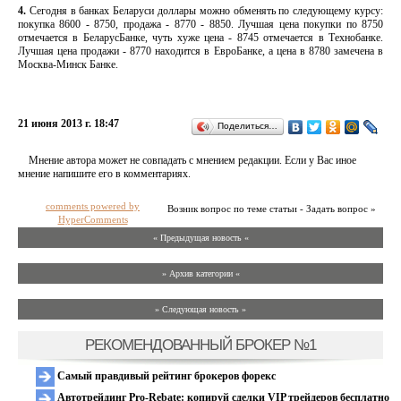
4.
Cегодня в банках Беларуси доллары можно обменять по следующему курсу:
покупка 8600 - 8750, продажа - 8770 - 8850. Лучшая цена покупки по 8750
отмечается в БеларусБанке, чуть хуже цена - 8745 отмечается в Технобанке.
Лучшая цена продажи - 8770 находится в ЕвроБанке, а цена в 8780 замечена в
Москва-Минск Банке.
21 июня 2013 г. 18:47
Поделиться…
Мнение автора может не совпадать с мнением редакции. Если у Вас иное
мнение напишите его в комментариях.
comments powered by
Возник вопрос по теме статьи - Задать вопрос »
HyperComments
« Предыдущая новость «
» Архив категории «
» Следующая новость »
РЕКОМЕНДОВАННЫЙ БРОКЕР №1
Самый правдивый рейтинг брокеров форекс
Автотрейдинг Pro-Rebate: копируй сделки VIP трейдеров бесплатно