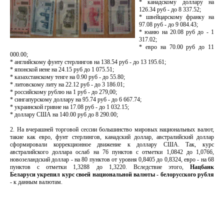
* канадскому доллару на
126.34 руб - до 8 337.52;
* швейцарскому франку на
97.08 руб - до 9 084.43;
* юаню на 20.08 руб до - 1
317.02;
* евро на 70.00 руб до 11
000.00;
* английскому фунту стерлингов на 138.54 руб - до 13 195.61;
* японской иене на 24.15 руб до 1 075.51;
* казахстанскому тенге на 0.90 руб - до 55.80;
* литовскому литу на 22.12 руб - до 3 186.01;
* российскому рублю на 1 руб - до 279,00;
* сингапурскому доллару на 95.74 руб - до 6 667.74;
* украинской гривне на 17.08 руб - до 1 032.15;
* доллару США на 140.00 руб до 8 290.00;
2. На вчерашней торговой сессии большинство мировых национальных валют,
такие как евро, фунт стерлингов, канадский доллар, австралийский доллар
сформировали коррекционное движение к доллару США. Так, курс
австралийского доллара ослаб на 76 пунктов с отметки 1,0842 до 1,0766,
новозеландский доллар - на 80 пунктов от уровня 0,8405 до 0,8324, евро - на 68
пунктов с отметки 1,3288 до 1,3220. Вследствие этого,
Нацбанк
Беларуси укрепил курс своей национальной валюты - белорусского рубля
- к данным валютам.