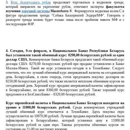
3.
Курс белорусского рубля
продолжает торговаться в медвежем тренде,
который направлен на укрепление рубля, отмечают эксперты
факультета
изучения
торговой системы
Мasterforex-V
. Формируется медвежья волна С в
фигуре продолжения тренда "Собака Баскервилей Элдера/МФ". Говорить о
развороте тренда можно будет только лишь после пробития пивота МФ и с
последующим ФЗР.
4. Сегодня, 9-го февраля, в Национальном Банке Республики Беларусь
был установлен такой обменный курс: 8290,00 белорусских рублей за один
доллар США.
Коммерческие банки Беларуси предлагают такой обменный курс
доллара США: 8270,00 белорусских рублей при продаже установлено в Банке
Москва-Минск. Такой же курс установлен сегодня и в ТехноБанке. Следует
отметить, что это лучший обменный курс американской валюты на сегодняшний
день. БеларусьБанк, в свою очередь, готов предложить покупку долларов по
8250,00 белорусских рублей, что также является неплохим обменным курсом на
сегодняшний день. Хороший курс продажи американской валюты зафиксирован
в БеларусьБанке, по цене 8360,00 белорусских рублей. Также хороший курс
предложен и в БелСвиссБанке – 8320,00 белорусских рублей.
Курс европейской валюты в Национальном Банке Беларуси находится на
уровне в 11000,00 белорусских рублей.
Среди коммерческих учреждений
лучший обменный курс отмечается в ТехноБанке. Здесь покупка евро
осуществляется по 10970,00 рублей. Лучшая продажа европейской валюты была
зафиксирована в БеларусьБанке, который установил цену в 11000,00
белорусских рублей за один евро. Таковы результаты обменных курсов по
состоянию на 11-00 по местному времени.