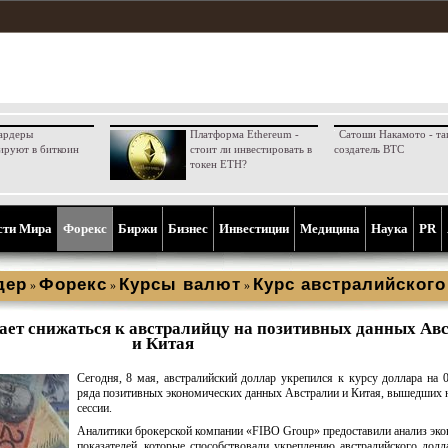
ардеры
Платформа Ethereum -
Сатоши Накамото - та
ируют в биткоин
стоит ли инвестировать в
создатель BTC
токен ETH?
сти Мира
Форекс
Биржи
Бизнес
Инвестиции
Медицина
Наука
PR
дер
Форекс
Курсы валют
Курс австралийског
»
»
»
ает снижаться к австралийцу на позитивных данных Ав
и Китая
Сегодня, 8 мая, австралийский доллар укрепился к курсу доллара на 
ряда позитивных экономических данных Австралии и Китая, вышедших н
сессии.
Аналитики брокерской компании «FIBO Group» предоставили анализ эк
показателей, которые способствовали укреплению австралийского долл