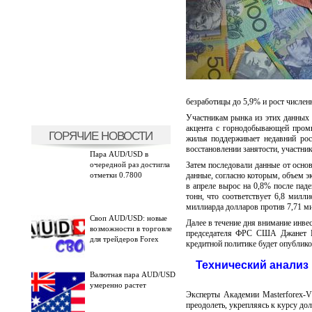
безработицы до 5,9% и рост числен
Участникам рынка из этих данных 
акцента с горнодобывающей промы
ГОРЯЧИЕ НОВОСТИ
жилья поддерживает недавний рос
восстановлении занятости, участни
Пара AUD/USD в
очередной раз достигла
Затем последовали данные от осно
отметки 0.7800
данные, согласно которым, объем э
в апреле вырос на 0,8% после пад
тонн, что соответствует 6,8 милл
миллиарда долларов против 7,71 м
Своп AUD/USD: новые
Далее в течение дня внимание инве
возможности в торговле
председателя ФРС США Джанет Йе
для трейдеров Forex
кредитной политике будет опублико
Технический анализ
Валютная пара AUD/USD
умеренно растет
Эксперты Академии Masterforex-V
преодолеть, укрепляясь к курсу до