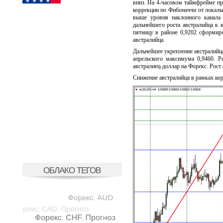
вниз. На 4-часовом таймфрейме пр
коррекции по Фибоначчи от локаль
выше уровня наклонного канала 
дальнейшего роста австралийца к 
пятницу в районе 0,9202 сформир
австралийца.
Дальнейшее укрепление австралийц
апрельского максимума 0,9460. 
австралиец-доллар на Форекс. Рост 
Снижение австралийца в рамках кор
ОБЛАКО ТЕГОВ