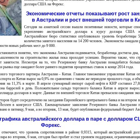
доллара США на Форекс.
Экономические отчеты показывают рост зан
в Австралии и рост внешней торговли в Ки
Сегодня на азиатской сессии вышли позитивные новости, которые спо
укреплению австралийского доллара к курсу доллара США н
Австралийское бюро статистики опубликовало уровень безработицы 
количества занятого населения на 14 200 человек. Экономисты ожидали 
ности новых рабочих мест до 9 000.
становится понятно, что экономика Австралии поднимается, безработица достигла дна,
шленности на строительство жилья пока проходит успешно. Вероятно также, что ст
т занятости. Несмотря на то, что Резервному банку Австралии понадобится боль
ки рынка еще ожидают более раннего поднятия процентных ставок в конце 2014 года.
вного торгового партнера Австралии – Китая. Главное таможенное управление Китая о
кспорта из Китая вырос на 0,9% по сравнению с таким же периодом прошлого года, а об
ения на 11,3% в марте. В апреле суммарный импорт сырой нефти в КНР составил 27,
иона баррелей в день. Положительное сальдо торгового баланса Китая в апреле вырос
иллиарда долларов в марте. Данные по внешней торговле Китая превысили ожидания эко
сторов будет сосредоточено на заседании Европейского центрального банка и на втором 
ллен в конгрессе США. Ежеквартальное заявление Резервного банка Австралии п
вано в пятницу, 9 мая, а во вторник, 13 мая, будет опубликован федеральный бюджет Ав
 графика австралийского доллара в паре с долларом С
Форекс.
 отмечают, что уровень сопротивления в районе 0,9315, который австралийский дол
ллара во вторник, 6 мая, сегодня был пробит и стал уровнем поддержки, ограничивающ