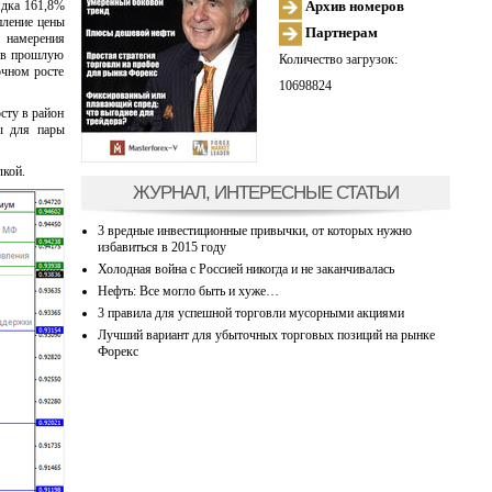
Архив номеров
ядка 161,8%
пление цены
Партнерам
 намерения
у в прошлую
Количество загрузок:
очном росте
10698824
сту в район
ы для пары
лкой.
ЖУРНАЛ, ИНТЕРЕСНЫЕ СТАТЬИ
3 вредные инвестиционные привычки, от которых нужно
избавиться в 2015 году
Холодная война с Россией никогда и не заканчивалась
Нефть: Все могло быть и хуже…
3 правила для успешной торговли мусорными акциями
Лучший вариант для убыточных торговых позиций на рынке
Форекс