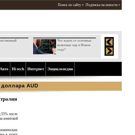
Поиск по сайту »
Подписка на новости »
инственный
Что ждать от основных
валютных пар в Новом
году?
Aвто
Hi-tech
Интернет
Энциклопедия
о доллара AUD
стралии
0,55% после
а азиатской
ономических
ара к курсу