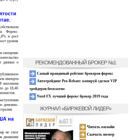
ятости
тае.
собствовали
а Форекс.
5,8% и рост
рост уровня
 и смещение
роительство
РЕКОМЕНДОВАННЫЙ БРОКЕР №1
ше данных о
Самый правдивый рейтинг брокеров форекс
публиковало
ъем импорта
Автотрейдинг Pro-Rebate: копируй сделки VIP
88 миллиона
ло до 18,46
трейдеров бесплатно
номистов.
Nord FX лучший форекс брокер 2019 года
выступлении
о денежно-
ЖУРНАЛ «БИРЖЕВОЙ ЛИДЕР»
стралии.
ША на
Читать онлайн
лар не смог
Скачать номер
им движение