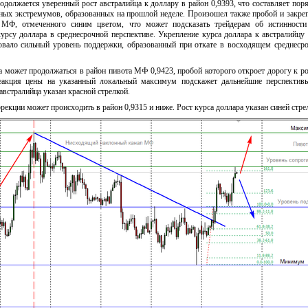
одолжается уверенный рост австралийца к доллару в район 0,9393, что составляет пор
ных экстремумов, образованных на прошлой неделе. Произошел также пробой и закре
МФ, отмеченного синим цветом, что может подсказать трейдерам об истинности
курсу доллара в среднесрочной перспективе. Укрепление курса доллара к австралийц
овало сильный уровень поддержки, образованный при откате в восходящем среднеср
а может продолжаться в район пивота МФ 0,9423, пробой которого откроет дорогу к ро
Реакция цены на указанный локальный максимум подскажет дальнейшие перспектив
австралийца указан красной стрелкой.
рекции может происходить в район 0,9315 и ниже. Рост курса доллара указан синей стре