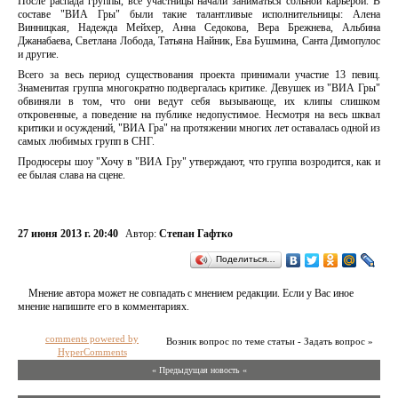
После распада группы, все участницы начали заниматься сольной карьерой. В
составе "ВИА Гры" были такие талантливые исполнительницы: Алена
Винницкая, Надежда Мейхер, Анна Седокова, Вера Брежнева, Альбина
Джанабаева, Светлана Лобода, Татьяна Найник, Ева Бушмина, Санта Димопулос
и другие.
Всего за весь период существования проекта принимали участие 13 певиц.
Знаменитая группа многократно подвергалась критике. Девушек из "ВИА Гры"
обвиняли в том, что они ведут себя вызывающе, их клипы слишком
откровенные, а поведение на публике недопустимое. Несмотря на весь шквал
критики и осуждений, "ВИА Гра" на протяжении многих лет оставалась одной из
самых любимых групп в СНГ.
Продюсеры шоу "Хочу в "ВИА Гру" утверждают, что группа возродится, как и
ее былая слава на сцене.
27 июня 2013 г. 20:40
Автор:
Степан Гафтко
Поделиться…
Мнение автора может не совпадать с мнением редакции. Если у Вас иное
мнение напишите его в комментариях.
comments powered by
Возник вопрос по теме статьи - Задать вопрос »
HyperComments
« Предыдущая новость «