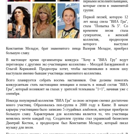
первыми исполнительницами,
которые спели в знаменитой
группе.
Первой песней, которую 12
лет назад спела "ВИА Гра",
стала "Попытка №5". Со
временем песня стала
суперхитом, а женский
коллектив, продюсером
которого выступал
Константин Меладзе, брат знаменитого певца Валерия Меладзе, приобрел
большую славу.
В настоящее время организаторы конкурса "Хочу в "ВИА Гру" ведут
переговоры с другими экс-участницами коллектива – Меседой Багаудиновой и
Ольгой Корякиной. Продюсеры хотят, чтобы наставниками в новом шоу
выступали именно бывшие участницы знаменитого коллектива.
Всего планируется собрать восемь наставников. Они должны помогать
конкурсанткам стать настоящими певицами и попасть в новый состав "ВИА
Гры", который возникнет на глазах у зрителей телеканала "1+1", начиная уже с
сентября.
Некогда популярный коллектив "ВИА Гра" за свою историю сменил достаточно
много участниц. Образовалась поп-группа в 2000 году в Киеве. В начале
карьеры участницами было записано 5 студийных альбомов, которые приобрели
большую славу. Характерным для коллектива является то, что участницы
менялись почти каждый год. Создателем группы стал украинский бизнесмен
Дмитрий Костюк, а продюсером был Константин Меладзе, который писал
музыку для песен.