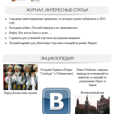
ЖУРНАЛ, ИНТЕРЕСНЫЕ СТАТЬИ
3 вредные инвестиционные привычки, от которых нужно избавиться в 2015
году
Холодная война с Россией никогда и не заканчивалась
Нефть: Все могло быть и хуже…
3 правила для успешной торговли мусорными акциями
Лучший вариант для убыточных торговых позиций на рынке Форекс
ЭНЦИКЛОПЕДИЯ
Озодлик Радиоси (Радио
Павел Рыбалко: маршал,
"Свобода" в Узбекистане)
никогда не воевавший по
шаблону и спасший от
разрушения Прагу и
Львов
Великолепный век
Народ Казахстана: казахи