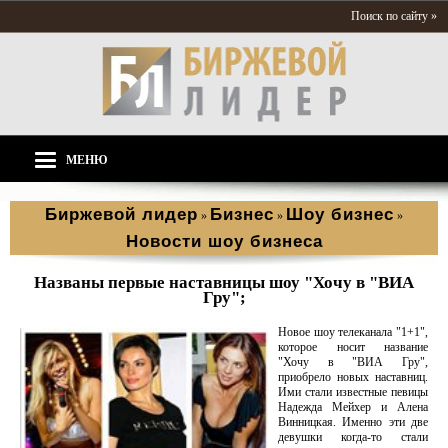
Поиск по сайту »
МЕНЮ
Биржевой лидер
Бизнес
Шоу бизнес
»
»
»
Новости шоу бизнеса
Названы первые наставницы шоу "Хочу в "ВИА
Гру";
Новое шоу телеканала "1+1",
которое носит название
"Хочу в "ВИА Гру",
приобрело новых наставниц.
Ими стали известные певицы
Надежда Мейхер и Алена
Винницкая. Именно эти две
девушки когда-то стали