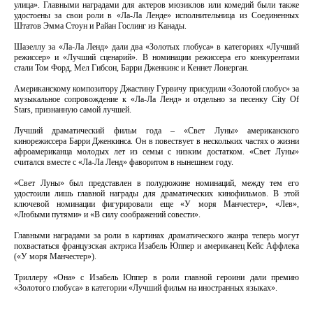
улица». Главными наградами для актеров мюзиклов или комедий были также
удостоены за свои роли в «Ла-Ла Ленде» исполнительница из Соединенных
Штатов Эмма Стоун и Райан Гослинг из Канады.
Шазеллу за «Ла-Ла Ленд» дали два «Золотых глобуса» в категориях «Лучший
режиссер» и «Лучший сценарий». В номинации режиссера его конкурентами
стали Том Форд, Мел Гибсон, Барри Дженкинс и Кеннет Лонерган.
Американскому композитору Джастину Гурвичу присудили «Золотой глобус» за
музыкальное сопровождение к «Ла-Ла Ленд» и отдельно за песенку City Of
Stars, признанную самой лучшей.
Лучший драматический фильм года – «Свет Луны» американского
кинорежиссера Барри Дженкинса. Он в повествует в нескольких частях о жизни
афроамериканца молодых лет из семьи с низким достатком. «Свет Луны»
считался вместе с «Ла-Ла Ленд» фаворитом в нынешнем году.
«Свет Луны» был представлен в полудюжине номинаций, между тем его
удостоили лишь главной награды для драматических кинофильмов. В этой
ключевой номинации фигурировали еще «У моря Манчестер», «Лев»,
«Любыми путями» и «В силу соображений совести».
Главными наградами за роли в картинах драматического жанра теперь могут
похвастаться французская актриса Изабель Юппер и американец Кейс Аффлека
(«У моря Манчестер»).
Триллеру «Она» с Изабель Юппер в роли главной героини дали премию
«Золотого глобуса» в категории «Лучший фильм на иностранных языках».