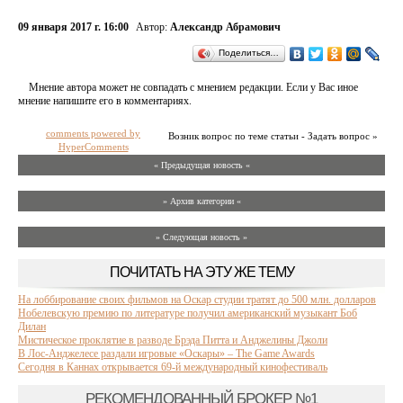
09 января 2017 г. 16:00
Автор:
Александр Абрамович
Поделиться…
Мнение автора может не совпадать с мнением редакции. Если у Вас иное
мнение напишите его в комментариях.
comments powered by
Возник вопрос по теме статьи - Задать вопрос »
HyperComments
« Предыдущая новость «
» Архив категории «
» Следующая новость »
ПОЧИТАТЬ НА ЭТУ ЖЕ ТЕМУ
На лоббирование своих фильмов на Оскар студии тратят до 500 млн. долларов
Нобелевскую премию по литературе получил американский музыкант Боб
Дилан
Мистическое проклятие в разводе Брэда Питта и Анджелины Джоли
В Лос-Анджелесе раздали игровые «Оскары» – The Game Awards
Сегодня в Каннах открывается 69-й международный кинофестиваль
РЕКОМЕНДОВАННЫЙ БРОКЕР №1