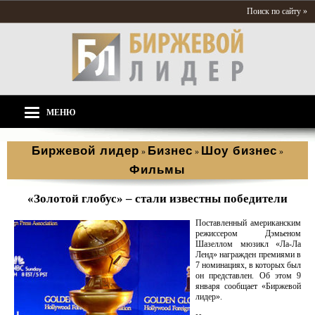
Поиск по сайту »
МЕНЮ
Биржевой лидер
Бизнес
Шоу бизнес
»
»
»
Фильмы
«Золотой глобус» – стали известны победители
Поставленный американским
режиссером Дэмьеном
Шазеллом мюзикл «Ла-Ла
Ленд» награжден премиями в
7 номинациях, в которых был
он представлен. Об этом 9
января сообщает «Биржевой
лидер».