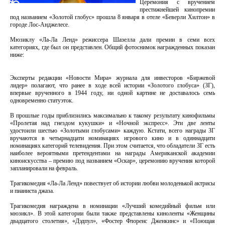
Церемония с вручением
престижнейшей кинопремии
под названием «Золотой глобус» прошла 8 января в отеле «Беверли Хилтон» в
городе Лос-Анджелесе.
Мюзиклу «Ла-Ла Ленд» режиссера Шазелла дали премии в семи всех
категориях, где был он представлен. Общий фотоснимок награжденных показан
ниже:
Эксперты редакции «Новости Мира» журнала для инвесторов «Биржевой
лидер» полагают, что ранее в ходе всей истории «Золотого глобуса» (ЗГ),
впервые врученного в 1944 году, ни одной картине не доставалось семь
одновременно статуэток.
В прошлые годы приблизились максимально к такому результату кинофильмы
«Пролетая над гнездом кукушки» и «Ночной экспресс». Эти две ленты
удостоили шестью «Золотыми глобусами» каждую. Кстати, всего награды ЗГ
вручаются в четырнадцати номинациях игрового кино и в одиннадцати
номинациях категорий телевидения. При этом считается, что обладатели ЗГ есть
наиболее вероятными претендентами на награды Американской академии
киноискусства – премию под названием «Оскар», церемонию вручения которой
запланировали на февраль.
Трагикомедия «Ла-Ла Ленд» повествует об истории любви молоденькой актрисы
и пианиста джаза.
Трагикомедия награждена в номинации «Лучший комедийный фильм или
мюзикл». В этой категории были также представлены киноленты «Женщины
двадцатого столетия», «Дэдпул», «Фостер Флоренс Дженкинс» и «Поющая