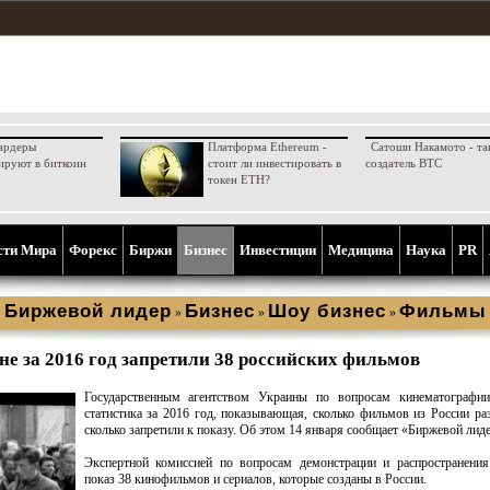
ардеры
Платформа Ethereum -
Сатоши Накамото - та
ируют в биткоин
стоит ли инвестировать в
создатель BTC
токен ETH?
сти Мира
Форекс
Биржи
Бизнес
Инвестиции
Медицина
Наука
PR
Биржевой лидер
Бизнес
Шоу бизнес
Фильмы
»
»
»
не за 2016 год запретили 38 российских фильмов
Государственным агентством Украины по вопросам кинематографии
статистика за 2016 год, показывающая, сколько фильмов из России ра
сколько запретили к показу. Об этом 14 января сообщает «Биржевой лиде
Экспертной комиссией по вопросам демонстрации и распространения
показ 38 кинофильмов и сериалов, которые созданы в России.