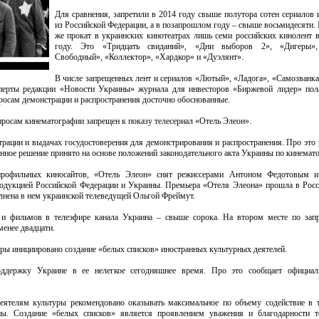
Для сравнения, запретили в 2014 году свыше полутора сотен сериалов
из Российской Федерации, а в позапрошлом году – свыше восьмидесяти.
же прокат в украинских кинотеатрах лишь семи российских кинолент
году. Это «Тридцать свиданий», «Дни выборов 2», «Дигеры»,
Свободный», «Коллектор», «Хардкор» и «Дуэлянт».
В числе запрещенных лент и сериалов «Лютый», «Ладога», «Самозванка
перты редакции «Новости Украины» журнала для инвесторов «Биржевой лидер» пола
росам демонстрации и распространения досточно обоснованные.
просам кинематографии запрещен к показу телесериал «Отель Элеон».
трации и выдачах госудостоверения для демонстрирования и распространения. Про это 
анное решение принято на основе положений законодательного акта Украины по кинемат
профильных киносайтов, «Отель Элеон» снят режиссерами Антоном Федотовым 
одукцией Российской Федерации и Украины. Премьера «Отеля Элеона» прошла в Рос
лнена в нем украинской телеведущей Ольгой Фреймут.
 и фильмов в телеэфире канала Украина – свыше сорока. На втором месте по зап
менее двадцати.
ы инициировано создание «белых списков» иностранных культурных деятелей.
ддержку Украине в ее нелегкое сегодняшнее время. Про это сообщает официал
ятелям культуры рекомендовано оказывать максимальное по объему содействие в 
ны. Создание «белых списков» является проявлением уважения и благодарности 