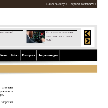
Поиск по сайту »
Подписка на новости »
инственный
Что ждать от основных
валютных пар в Новом
году?
Aвто
Hi-tech
Интернет
Энциклопедия
 озвучена
зрешили, а
р».
 запрещен