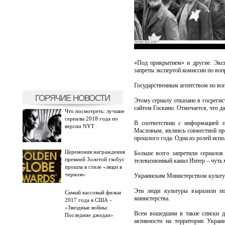
«Под прикрытием» и другие. Экс
запреты экспертой комиссии по воп
Государственным агентством по во
ГОРЯЧИЕ НОВОСТИ
Этому сериалу отказано в госрегис
сайтом Госкино. Отмечается, что д
Что посмотреть: лучшие
сериалы 2018 года по
В соответствии с информацией 
версии NYT
Масловым, являясь совместной пр
прошлого года. Одна из ролей испо
Церемония награждения
Больше всего запретили сериалов
премией Золотой глобус
телевизионный канал Интер – чуть 
прошла в стиле «люди в
черном»
Украинским Министерством культур
Эти люди культуры выразили по
Самый кассовый фильм
министерства.
2017 года в США –
«Звездные войны:
Всем вошедшим в такие списки де
Последние джедаи»
активности на территории Украи