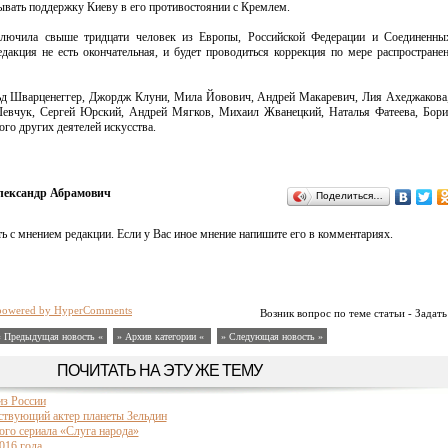
зывать поддержку Киеву в его противостоянии с Кремлем.
ключила свыше тридцати человек из Европы, Российской Федерации и Соединенны
едакция не есть окончательная, и будет проводиться коррекция по мере распростране
ьд Шварценеггер, Джордж Клуни, Мила Йовович, Андрей Макаревич, Лия Ахеджакова
евчук, Сергей Юрский, Андрей Мягков, Михаил Жванецкий, Наталья Фатеева, Бори
го других деятелей искусства.
лександр Абрамович
Поделиться…
ь с мнением редакции. Если у Вас иное мнение напишите его в комментариях.
powered by HyperComments
Возник вопрос по теме статьи - Задать
« Предыдущая новость «
» Архив категории «
» Следующая новость »
ПОЧИТАТЬ НА ЭТУ ЖЕ ТЕМУ
из России
ствующий актер планеты Зельдин
ого сериала «Слуга народа»
016 года