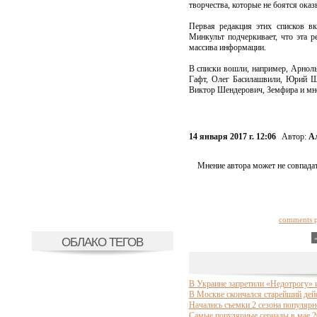
творчества, которые не боятся ока
Первая редакция этих списков в
Минкульт подчеркивает, что эта р
массива информации.
В списки вошли, например, Арнол
Гафт, Олег Басилашвили, Юрий Ш
Виктор Шендерович, Земфира и мно
14 января 2017 г. 12:06
Автор:
А
Мнение автора может не совпадат
comments 
ОБЛАКО ТЕГОВ
В Украине запретили «Недотрогу» 
В Москве скончался старейший дей
Начались съемки 2 сезона популярн
Самые популярные сериалы в мае 2