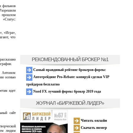
 и фильмов
 Разрешили
 в прошлом
 «Статус:
», «Игра»,
гают, что
РЕКОМЕНДОВАННЫЙ БРОКЕР №1
рассказано
ографии.
Самый правдивый рейтинг брокеров форекс
и Антоном
Автотрейдинг Pro-Rebate: копируй сделки VIP
сии осенью
трейдеров бесплатно
ретам идет
Nord FX лучший форекс брокер 2019 года
ЖУРНАЛ «БИРЖЕВОЙ ЛИДЕР»
ьный сайт
Читать онлайн
творческой
Скачать номер
тем людям