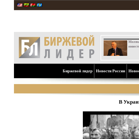
Милли
инвест
Биржевой лидер
Новости России
Ново
В Украи