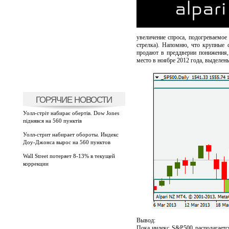
увеличение спроса, подогреваемое
стрелка). Напомню, что крупные 
продают в преддверии понижения,
место в ноябре 2012 года, выделен
ГОРЯЧИЕ НОВОСТИ
Уолл-стріт набирає обертів. Dow Jones
піднявся на 560 пунктів
Уолл-стрит набирает обороты. Индекс
Доу-Джонса вырос на 560 пунктов
Wall Street потеряет 8-13% в текущей
коррекции
Вывод:
Пока индекс S&P500 располагаетс