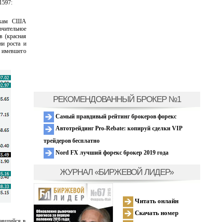
1597:
ынкам США
ачительное
в (красная
ии роста и
, имевшего
РЕКОМЕНДОВАННЫЙ БРОКЕР №1
Самый правдивый рейтинг брокеров форекс
Автотрейдинг Pro-Rebate: копируй сделки VIP
трейдеров бесплатно
Nord FX лучший форекс брокер 2019 года
ЖУРНАЛ «БИРЖЕВОЙ ЛИДЕР»
Читать онлайн
Скачать номер
вавшийся в