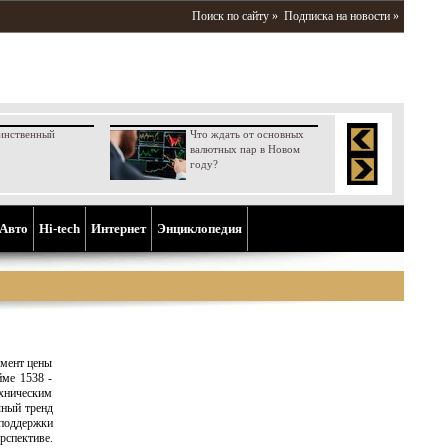
Поиск по сайту »
Подписка на новости »
инственный
Что ждать от основных
валютных пар в Новом
году?
Aвто
Hi-tech
Интернет
Энциклопедия
омент цены
йме 1538 -
ехническим
чный тренд
 поддержки
спективе.