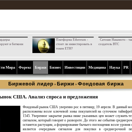
ардеры
Платформа Ethereum -
Сатоши Накамото - та
ируют в биткоин
стоит ли инвестировать в
создатель BTC
токен ETH?
сти Мира
Форекс
Биржи
Бизнес
Инвестиции
Медицина
Наука
PR
Биржевой лидер
Биржи
Фондовая биржа
»
»
ынок США. Анализ спроса и предложения
Фондовый рынок США уверенно рос в пятницу, 19 апреля. В данный м
расположены возле ключевой зоны покупателей на суточном таймфре
1545. Уверенное закрытие рынка ниже указанных цен может служить т
сигналом, который говорит о развороте. До этого же события среднесро
останется растущим, а формирование бычьего поглощения возле уровня
является очередным сигналом для покупки в среднесрочной пер