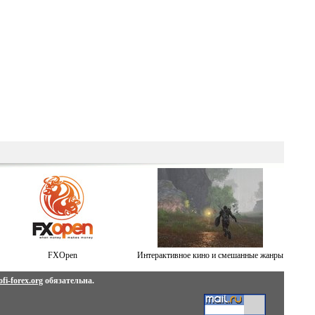
FXOpen
Интерактивное кино и смешанные жанры
fi-forex.org
обязательна.