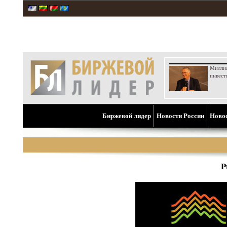
Милли
инвест
Биржевой лидер
Новости России
Ново
Р