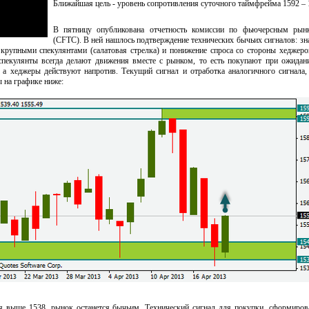
Ближайшая цель - уровень сопротивления суточного таймфрейма 1592 – 
В пятницу опубликована отчетность комиссии по фьючерсным р
(CFTC). В ней нашлось подтверждение технических бычьих сигналов: зн
 крупными спекулянтами (салатовая стрелка) и понижение спроса со стороны хеджеро
спекулянты всегда делают движения вместе с рынком, то есть покупают при ожидан
 а хеджеры действуют напротив. Текущий сигнал и отработка аналогичного сигнала
ы на графике ниже:
я выше 1538, рынок останется бычьим. Технический сигнал для покупки, сформиро