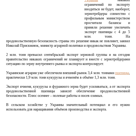
Украины
никаких
ограничений по экспорту
вводиться не будет, наоборот,
зернотрейдеры совместно с
профильным министерством
просчитали балансы и
приняли решение увеличить
экспорт пшеницы с 4 до 5
млн. тонн. На
продовольственную безопасность страны это решение никак не повлияет, заявил
Николай Присяжнюк, министр аграрной политики и продовольствия Украины.
2 млн. тонн превысил сентябрьский экспорт зерновой группы и на сегодня
правительство никаких ограничений не планирует и вместе с зернотрейдерами
ситуацию по зерну внутреннего рынка и экспорта контролирует.
Украинские аграрии уже обеспечили внешний рынок 3,4 млн. тоннами
пшеницы
,
практически 1,9 млн. тонн кукурузы и ячменём в объёме 1,3 млн. тонн.
Экспорт ячменя, кукурузы и фуражного зерна будет усиливаться, а от экспорта
продовольственной пшеницы зависит обеспечение продовольственной
безопасности. Плюс осеннее – полевые работы и посев озимых.
В сельском хозяйстве у Украины значительный потенциал и его нужно
использовать для наращивания объёмов производства и экспорта.