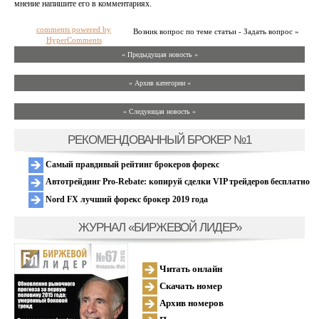
мнение напишите его в комментариях.
comments powered by
Возник вопрос по теме статьи - Задать вопрос »
HyperComments
« Предыдущая новость «
» Архив категории «
» Следующая новость »
РЕКОМЕНДОВАННЫЙ БРОКЕР №1
Самый правдивый рейтинг брокеров форекс
Автотрейдинг Pro-Rebate: копируй сделки VIP трейдеров бесплатно
Nord FX лучший форекс брокер 2019 года
ЖУРНАЛ «БИРЖЕВОЙ ЛИДЕР»
Читать онлайн
Скачать номер
Архив номеров