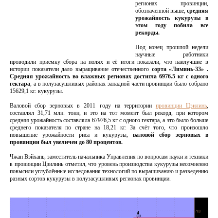
регионах провинции,
обозначенной выше,
средняя
урожайность кукурузы в
этом году побила все
рекорды.
Под конец прошлой недели
научные работники
проводили приемку сбора на полях и её итоги показали, что наилучшие в
истории показатели дало выращивание отечественного
сорта «Лиминь-33» .
Средняя урожайность во влажных регионах достигла 6976.5 кг с одного
гектара
, а в полузасушливых районах западной части провинции было собрано
15629,1 кг. кукурузы.
Валовой сбор зерновых в 2011 году на территории
провинции Цзилинь
,
составлял 31,71 млн. тонн, и это на тот момент был рекорд, при котором
средняя урожайность составляла 67976,5 кг с одного гектара, а это было больше
среднего показателя по стране на 18,21 кг. За счёт того, что произошло
повышение урожайности риса и кукурузы,
валовой сбор зерновых в
провинции был увеличен до 80 процентов.
Чжан Вэйхань, заместитель начальника Управления по вопросам науки и техники
в провинции Цзилинь отметил, что уровень производства кукурузы несомненно
повысили углублённые исследования технологий по выращиванию и разведению
разных сортов кукурузы в полузасушливых регионах провинции.