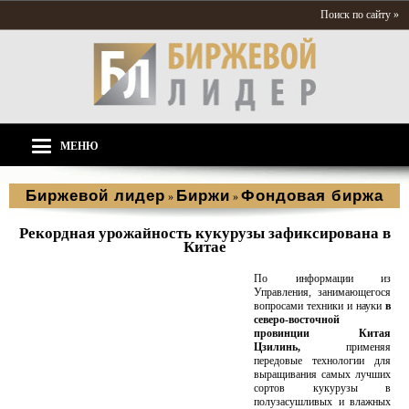
Поиск по сайту »
МЕНЮ
Биржевой лидер
Биржи
Фондовая биржа
»
»
Рекордная урожайность кукурузы зафиксирована в
Китае
По информации из
Управления, занимающегося
вопросами техники и науки
в
северо-восточной
провинции Китая
Цзилинь,
применяя
передовые технологии для
выращивания самых лучших
сортов кукурузы в
полузасушливых и влажных