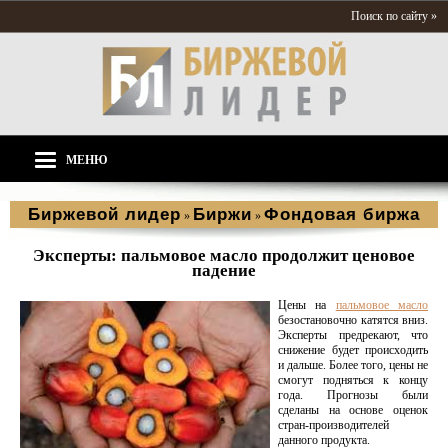
Поиск по сайту »
МЕНЮ
Биржевой лидер
Биржи
Фондовая биржа
»
»
Эксперты: пальмовое масло продолжит ценовое
падение
Цены на
пальмовое масло
безостановочно катятся вниз.
Эксперты предрекают, что
снижение будет происходить
и дальше. Более того, цены не
смогут подняться к концу
года. Прогнозы были
сделаны на основе оценок
стран-производителей
данного продукта.