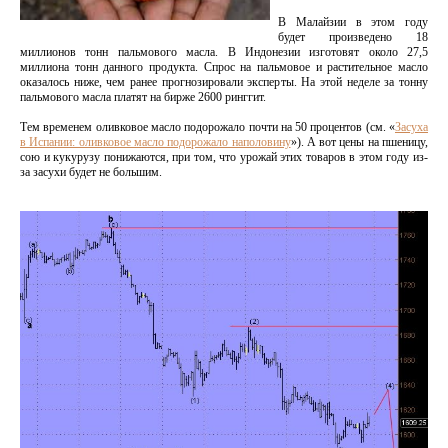
В Малайзии в этом году
будет произведено 18
миллионов тонн пальмового масла. В Индонезии изготовят около 27,5
миллиона тонн данного продукта. Спрос на пальмовое и растительное масло
оказалось ниже, чем ранее прогнозировали эксперты. На этой неделе за тонну
пальмового масла платят на бирже 2600 ринггит.
Тем временем оливковое масло подорожало почти на 50 процентов (см. «
Засуха
в Испании: оливковое масло подорожало наполовину
»). А вот цены на пшеницу,
сою и кукурузу понижаются, при том, что урожай этих товаров в этом году из-
за засухи будет не большим.