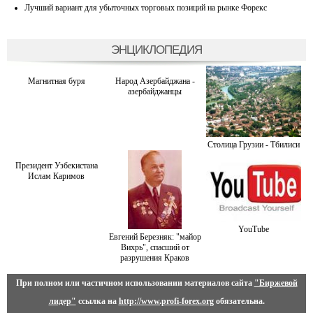
Лучший вариант для убыточных торговых позиций на рынке Форекс
ЭНЦИКЛОПЕДИЯ
Магнитная буря
Народ Азербайджана -
азербайджанцы
Столица Грузии - Тбилиси
Президент Узбекистана
Ислам Каримов
YouTube
Евгений Березняк: "майор
Вихрь", спасший от
разрушения Краков
При полном или частичном использовании материалов сайта
"Биржевой
лидер"
ссылка на
http://www.profi-forex.org
обязательна.