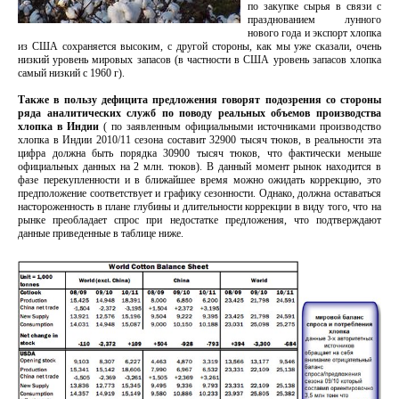
по закупке сырья в связи с
празднованием лунного
нового года и экспорт хлопка
из США сохраняется высоким, с другой стороны, как мы уже сказали, очень
низкий уровень мировых запасов (в частности в США уровень запасов хлопка
самый низкий с 1960 г).
Также в пользу дефицита предложения говорят подозрения со стороны
ряда аналитических служб по поводу реальных объемов производства
хлопка в Индии
( по заявленным официальными источниками производство
хлопка в Индии 2010/11 сезона составит 32900 тысяч тюков, в реальности эта
цифра должна быть порядка 30900 тысяч тюков, что фактически меньше
официальных данных на 2 млн. тюков). В данный момент рынок находится в
фазе перекупленности и в ближайшее время можно ожидать коррекцию, это
предположение соответствует и графику сезонности. Однако, должна оставаться
настороженность в плане глубины и длительности коррекции в виду того, что на
рынке преобладает спрос при недостатке предложения, что подтверждают
данные приведенные в таблице ниже.