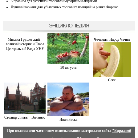
3 правила для успешной торговли мусорными акциями
Лучший вариант для убыточных торговых позиций на рынке Форекс
ЭНЦИКЛОПЕДИЯ
Михаил Грушевский -
Чеченцы. Народ Чечни
великий историк и Глава
Центральной Рады УНР
30 августа
Секс
Столица Литвы - Вильнюс
Иван Ряска
При полном или частичном использовании материалов сайта
"Биржевой