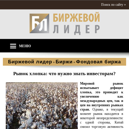
Поиск по сайту »
МЕНЮ
Биржевой лидер
Биржи
Фондовая биржа
»
»
Рынок хлопка: что нужно знать инвесторам?
Мировой рынок
испытывает дефицит
хлопка, это приводит к
увеличению как
международных цен, так и
цен на внутренних рынках
стран.
Однако, в текущий
момент рынок находится в
некоторой неопределенности:
с одной стороны, Китай
снизил торговую активность