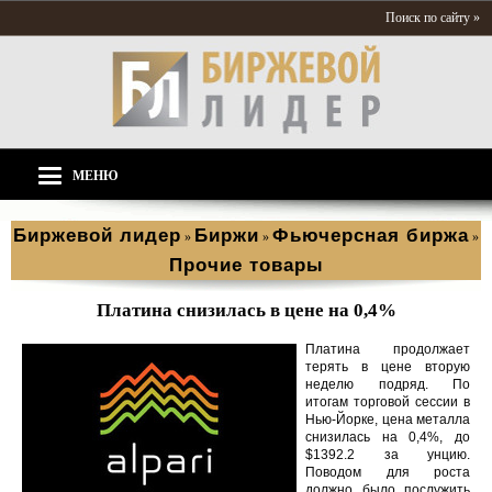
Поиск по сайту »
МЕНЮ
Биржевой лидер
Биржи
Фьючерсная биржа
»
»
»
Прочие товары
Платина снизилась в цене на 0,4%
Платина продолжает
терять в цене вторую
неделю подряд. По
итогам торговой сессии в
Нью-Йорке, цена металла
снизилась на 0,4%, до
$1392.2 за унцию.
Поводом для роста
должно было послужить