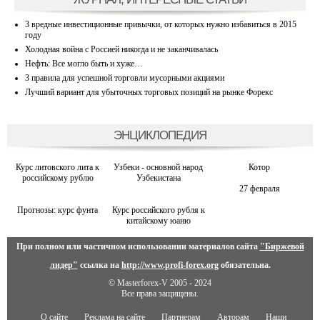
3 вредные инвестиционные привычки, от которых нужно избавиться в 2015
году
Холодная война с Россией никогда и не заканчивалась
Нефть: Все могло быть и хуже…
3 правила для успешной торговли мусорными акциями
Лучший вариант для убыточных торговых позиций на рынке Форекс
ЭНЦИКЛОПЕДИЯ
Курс литовского лита к
Узбеки - основной народ
Котор
российскому рублю
Узбекистана
27 февраля
Прогнозы: курс фунта
Курс российского рубля к
китайскому юаню
При полном или частичном использовании материалов сайта
"Биржевой
лидер"
ссылка на
http://www.profi-forex.org
обязательна.
© Masterforex-V 2005 - 2024
Все права защищены.
О сайте
Реклама на сайте
Партнерам
Авторам
Наши