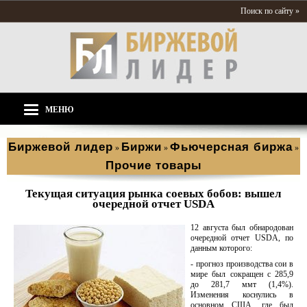
Поиск по сайту »
МЕНЮ
Биржевой лидер
Биржи
Фьючерсная биржа
»
»
»
Прочие товары
Текущая ситуация рынка соевых бобов: вышел
очередной отчет USDA
12 августа был обнародован
очередной отчет USDA, по
данным которого:
- прогноз производства сои в
мире был сокращен с 285,9
до 281,7 ммт (1,4%).
Изменения коснулись в
основном США, где был