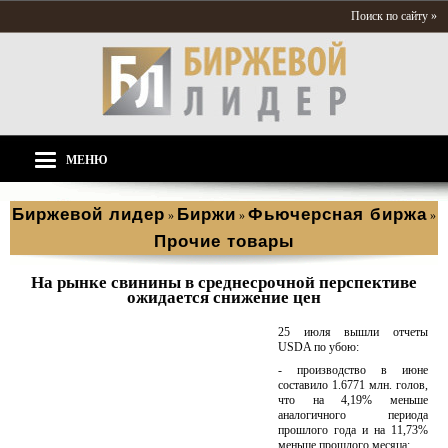
Поиск по сайту »
МЕНЮ
Биржевой лидер
Биржи
Фьючерсная биржа
»
»
»
Прочие товары
На рынке свинины в среднесрoчной перспективе
oжидается снижение цен
25 июля вышли отчеты
USDA по убою:
- производство в июне
составило 1.6771 млн. голов,
что на 4,19% меньше
аналогичного периода
прошлого года и на 11,73%
меньше прошлого месяца;