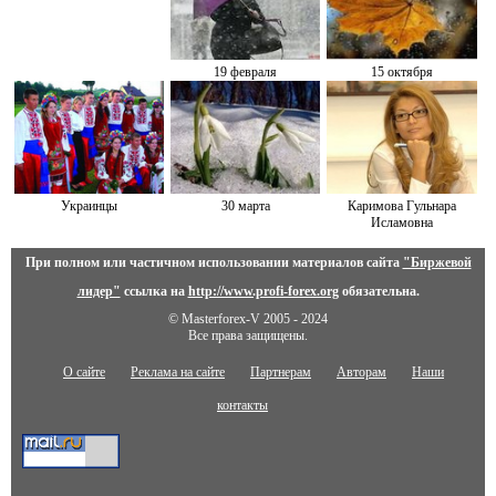
19 февраля
15 октября
Украинцы
30 марта
Каримова Гульнара
Исламовна
При полном или частичном использовании материалов сайта
"Биржевой
лидер"
ссылка на
http://www.profi-forex.org
обязательна.
© Masterforex-V 2005 - 2024
Все права защищены.
О сайте
Реклама на сайте
Партнерам
Авторам
Наши
контакты