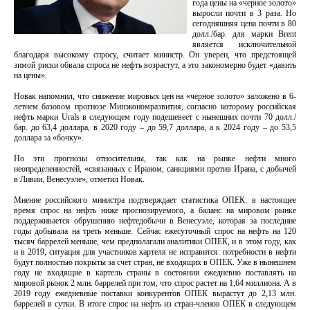
года цены на «черное золото»
выросли почти в 3 раза. Но
сегодняшняя цена почти в 80
долл./бар. для марки Brent
является исключительной
благодаря высокому спросу, считает министр. Он уверен, что предстоящей
зимой риски обвала спроса не нефть возрастут, а это закономерно будет «давить
на цены».
Новак напомнил, что снижение мировых цен на «черное золото» заложено в 6-
летнем базовом прогнозе Минэкономразвития, согласно которому российская
нефть марки Urals в следующем году подешевеет с нынешних почти 70 долл./
бар. до 63,4 доллара, в 2020 году – до 59,7 доллара, а к 2024 году – до 53,5
доллара за «бочку».
Но эти прогнозы относительны, так как на рынке нефти много
неопределенностей, «связанных с Ираном, санкциями против Ирана, с добычей
в Ливии, Венесуэле», отметил Новак.
Мнение российского министра подтверждает статистика ОПЕК: в настоящее
время спрос на нефть ниже прогнозируемого, а баланс на мировом рынке
поддерживается обрушению нефтедобычи в Венесуэле, которая за последние
годы добывала на треть меньше. Сейчас ежесуточный спрос на нефть на 120
тысяч баррелей меньше, чем предполагали аналитики ОПЕК, и в этом году, как
и в 2019, ситуация для участников картеля не исправится: потребности в нефти
будут полностью покрыты за счет стран, не входящих в ОПЕК. Уже в нынешнем
году не входящие в картель страны в состоянии ежедневно поставлять на
мировой рынок 2 млн. баррелей при том, что спрос растет на 1,64 миллиона. А в
2019 году ежедневные поставки конкурентов ОПЕК вырастут до 2,13 млн.
баррелей в сутки. В итоге спрос на нефть из стран-членов ОПЕК в следующем