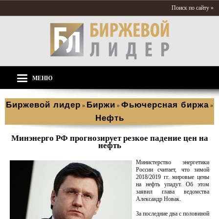
Поиск по сайту »
МЕНЮ
Биржевой лидер
Биржи
Фьючерсная биржа
»
»
»
Нефть
Минэнерго РФ прогнозирует резкое падение цен на
нефть
Министерство энергетики
России считает, что зимой
2018/2019 гг. мировые цены
на нефть упадут. Об этом
заявил глава ведомства
Александр Новак.
За последние два с половиной