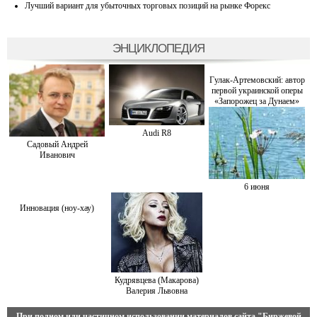
Лучший вариант для убыточных торговых позиций на рынке Форекс
ЭНЦИКЛОПЕДИЯ
Гулак-Артемовский: автор
первой украинской оперы
«Запорожец за Дунаем»
Audi R8
Садовый Андрей
Иванович
6 июня
Инновация (ноу-хау)
Кудрявцева (Макарова)
Валерия Львовна
При полном или частичном использовании материалов сайта
"Биржевой