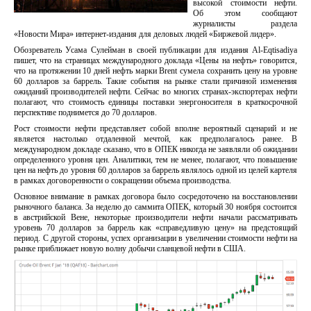
высокой стоимости нефти.
Об этом сообщают
журналисты раздела
«Новости Мира» интернет-издания для деловых людей «Биржевой лидер».
Обозреватель Усама Сулейман в своей публикации для издания Al-Eqtisadiya
пишет, что на страницах международного доклада «Цены на нефть» говорится,
что на протяжении 10 дней нефть марки Brent сумела сохранить цену на уровне
60 долларов за баррель. Такие события на рынке стали причиной изменения
ожиданий производителей нефти. Сейчас во многих странах-экспортерах нефти
полагают, что стоимость единицы поставки энергоносителя в краткосрочной
перспективе поднимется до 70 долларов.
Рост стоимости нефти представляет собой вполне вероятный сценарий и не
является настолько отдаленной мечтой, как предполагалось ранее. В
международном докладе сказано, что в ОПЕК никогда не заявляли об ожидании
определенного уровня цен. Аналитики, тем не менее, полагают, что повышение
цен на нефть до уровня 60 долларов за баррель являлось одной из целей картеля
в рамках договоренности о сокращении объема производства.
Основное внимание в рамках договора было сосредоточено на восстановлении
рыночного баланса. За неделю до саммита ОПЕК, который 30 ноября состоится
в австрийской Вене, некоторые производители нефти начали рассматривать
уровень 70 долларов за баррель как «справедливую цену» на предстоящий
период. С другой стороны, успех организации в увеличении стоимости нефти на
рынке приближает новую волну добычи сланцевой нефти в США.