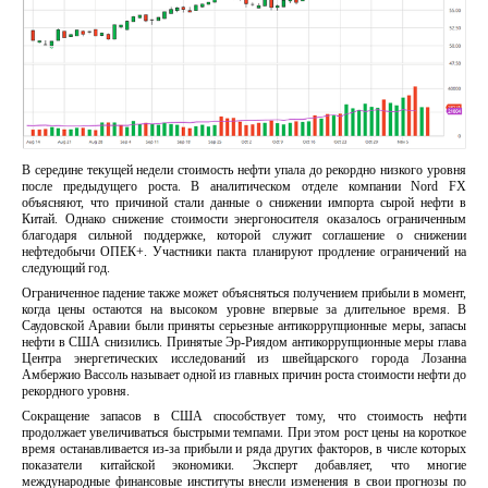
В середине текущей недели стоимость нефти упала до рекордно низкого уровня
после предыдущего роста. В аналитическом отделе компании Nord FX
объясняют, что причиной стали данные о снижении импорта сырой нефти в
Китай. Однако снижение стоимости энергоносителя оказалось ограниченным
благодаря сильной поддержке, которой служит соглашение о снижении
нефтедобычи ОПЕК+. Участники пакта планируют продление ограничений на
следующий год.
Ограниченное падение также может объясняться получением прибыли в момент,
когда цены остаются на высоком уровне впервые за длительное время. В
Саудовской Аравии были приняты серьезные антикоррупционные меры, запасы
нефти в США снизились. Принятые Эр-Риядом антикоррупционные меры глава
Центра энергетических исследований из швейцарского города Лозанна
Амбержио Вассоль называет одной из главных причин роста стоимости нефти до
рекордного уровня.
Сокращение запасов в США способствует тому, что стоимость нефти
продолжает увеличиваться быстрыми темпами. При этом рост цены на короткое
время останавливается из-за прибыли и ряда других факторов, в числе которых
показатели китайской экономики. Эксперт добавляет, что многие
международные финансовые институты внесли изменения в свои прогнозы по