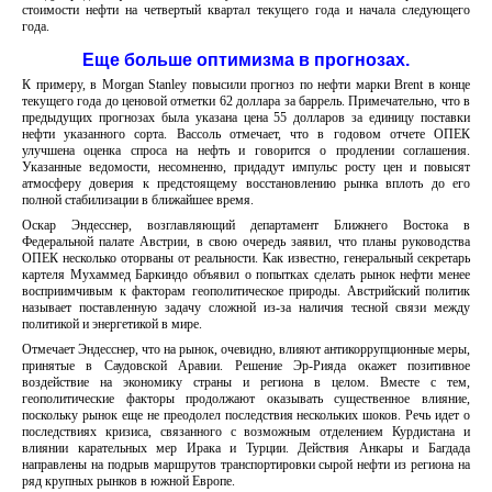
стоимости нефти на четвертый квартал текущего года и начала следующего
года.
Еще больше оптимизма в прогнозах.
К примеру, в Morgan Stanley повысили прогноз по нефти марки Brent в конце
текущего года до ценовой отметки 62 доллара за баррель. Примечательно, что в
предыдущих прогнозах была указана цена 55 долларов за единицу поставки
нефти указанного сорта. Вассоль отмечает, что в годовом отчете ОПЕК
улучшена оценка спроса на нефть и говорится о продлении соглашения.
Указанные ведомости, несомненно, придадут импульс росту цен и повысят
атмосферу доверия к предстоящему восстановлению рынка вплоть до его
полной стабилизации в ближайшее время.
Оскар Эндесснер, возглавляющий департамент Ближнего Востока в
Федеральной палате Австрии, в свою очередь заявил, что планы руководства
ОПЕК несколько оторваны от реальности. Как известно, генеральный секретарь
картеля Мухаммед Баркиндо объявил о попытках сделать рынок нефти менее
восприимчивым к факторам геополитическое природы. Австрийский политик
называет поставленную задачу сложной из-за наличия тесной связи между
политикой и энергетикой в мире.
Отмечает Эндесснер, что на рынок, очевидно, влияют антикоррупционные меры,
принятые в Саудовской Аравии. Решение Эр-Рияда окажет позитивное
воздействие на экономику страны и региона в целом. Вместе с тем,
геополитические факторы продолжают оказывать существенное влияние,
поскольку рынок еще не преодолел последствия нескольких шоков. Речь идет о
последствиях кризиса, связанного с возможным отделением Курдистана и
влиянии карательных мер Ирака и Турции. Действия Анкары и Багдада
направлены на подрыв маршрутов транспортировки сырой нефти из региона на
ряд крупных рынков в южной Европе.