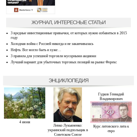
ЖУРНАЛ, ИНТЕРЕСНЫЕ СТАТЬИ
3 вредные инвестиционные привычки, от которых нужно избавиться в 2015
году
Холодная война с Россией никогда и не заканчивалась
Нефть: Все могло быть и хуже…
3 правила для успешной торговли мусорными акциями
Лучший вариант для убыточных торговых позиций на рынке Форекс
ЭНЦИКЛОПЕДИЯ
Гудков Геннадий
Владимирович
4 июня
Левко Лукьяненко:
Курс литовского лита к
украинский подпольщик в
евро
Советском Союзе