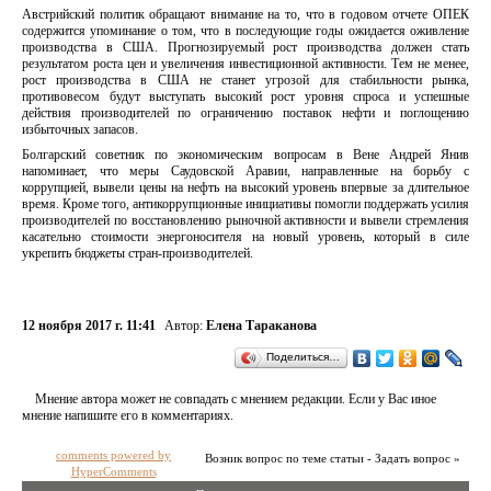
Австрийский политик обращают внимание на то, что в годовом отчете ОПЕК
содержится упоминание о том, что в последующие годы ожидается оживление
производства в США. Прогнозируемый рост производства должен стать
результатом роста цен и увеличения инвестиционной активности. Тем не менее,
рост производства в США не станет угрозой для стабильности рынка,
противовесом будут выступать высокий рост уровня спроса и успешные
действия производителей по ограничению поставок нефти и поглощению
избыточных запасов.
Болгарский советник по экономическим вопросам в Вене Андрей Янив
напоминает, что меры Саудовской Аравии, направленные на борьбу с
коррупцией, вывели цены на нефть на высокий уровень впервые за длительное
время. Кроме того, антикоррупционные инициативы помогли поддержать усилия
производителей по восстановлению рыночной активности и вывели стремления
касательно стоимости энергоносителя на новый уровень, который в силе
укрепить бюджеты стран-производителей.
12 ноября 2017 г. 11:41
Автор:
Елена Тараканова
Поделиться…
Мнение автора может не совпадать с мнением редакции. Если у Вас иное
мнение напишите его в комментариях.
comments powered by
Возник вопрос по теме статьи - Задать вопрос »
HyperComments