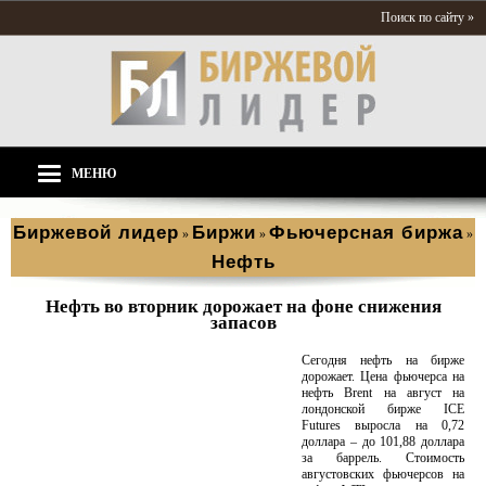
Поиск по сайту »
МЕНЮ
Биржевой лидер
Биржи
Фьючерсная биржа
»
»
»
Нефть
Нефть во вторник дорожает на фоне снижения
запасов
Сегодня нефть на бирже
дорожает. Цена фьючерса на
нефть Brent на август на
лондонской бирже ICE
Futures выросла на 0,72
доллара – до 101,88 доллара
за баррель. Стоимость
августовских фьючерсов на