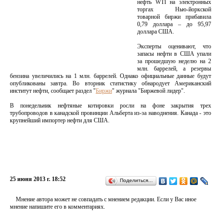
нефть WTI на электронных
торгах Нью-йоркской
товарной биржи прибавила
0,79 доллара – до 95,97
доллара США.
Эксперты оценивают, что
запасы нефти в США упали
за прошедшую неделю на 2
млн. баррелей, а резервы
бензина увеличились на 1 млн. баррелей. Однако официальные данные будут
опубликованы завтра. Во вторник статистику обнародует Американский
институт нефти, сообщает раздел "
Биржи
" журнала "Биржевой лидер".
В понедельник нефтяные котировки росли на фоне закрытия трех
трубопроводов в канадской провинции Альберта из-за наводнения. Канада - это
крупнейший импортер нефти для США.
25 июня 2013 г. 18:52
Поделиться…
Мнение автора может не совпадать с мнением редакции. Если у Вас иное
мнение напишите его в комментариях.