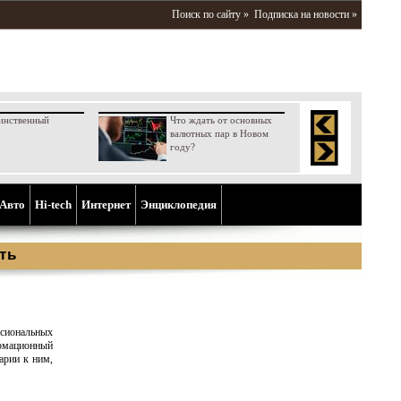
Поиск по сайту »
Подписка на новости »
инственный
Что ждать от основных
валютных пар в Новом
году?
Aвто
Hi-tech
Интернет
Энциклопедия
ть
иональных
мационный
арии к ним,