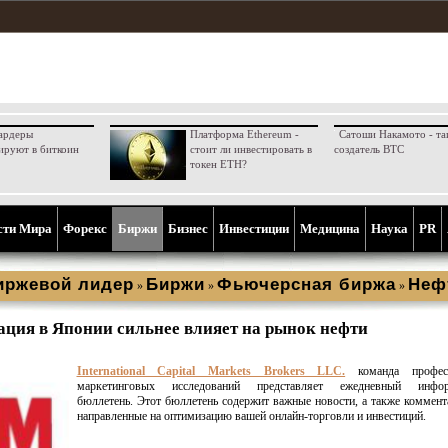
ардеры
Платформа Ethereum -
Сатоши Накамото - та
ируют в биткоин
стоит ли инвестировать в
создатель BTC
токен ETH?
сти Мира
Форекс
Биржи
Бизнес
Инвестиции
Медицина
Наука
PR
иржевой лидер
Биржи
Фьючерсная биржа
Неф
»
»
»
ация в Японии сильнее влияет на рынок нефти
International Capital Markets Brokers LLC.
команда професс
маркетинговых исследований представляет ежедневный инфор
бюллетень. Этот бюллетень содержит важные новости, а также коммент
направленные на оптимизацию вашей онлайн-торговли и инвестиций.