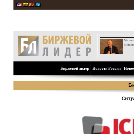
Милли
инвест
Биржевой лидер
Новости России
Ново
Б
Ситу