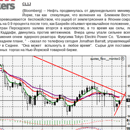
CL1J
(
Bloomberg
) -- Нефть продвинулась от двухнедельного миним
Йорке, так как
спекуляции, что волнения на
Ближнем Вост
еревешиваются
беспокойством, что ущерб от землетрясения в
Японии сокр
 на 0.9 процента после того, как Бахрейн объявил чрезвычайное положение,
стран Персидского залива вторгся в королевство, в то время как силы, 
 Каддафи, двинулись против мятежников.
Вчера цены упали сильнее всег
ажения огнем
ядерного реактора
Фукусима Tokyo Electric Power Co.
“Ближне
заднем плане, ”
- сказал по телефону сегодня
Jonathan
Barratt
, управляющий
y
в Сиднее.
“Она может
вспыхнуть в
любое время”.
Сырье для поставки
нных
торгах на Нью-Йоркской товарной бирже.