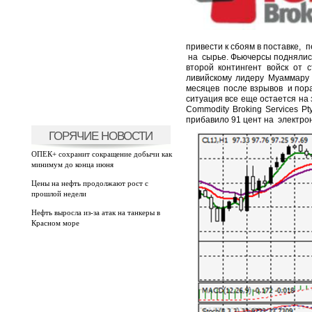
привести к сбоям в поставке,
п
на
сырье. Фьючерсы поднялись
второй контингент войск от 
ливийскому лидеру Муаммару
месяцев
после взрывов
и пор
ситуация все еще остается на 
Commodity
Broking
Services
Pt
прибавило 91 цент на
электро
ГОРЯЧИЕ НОВОСТИ
ОПЕК+ сохранит сокращение добычи как
минимум до конца июня
Цены на нефть продолжают рост с
прошлой недели
Нефть выросла из-за атак на танкеры в
Красном море