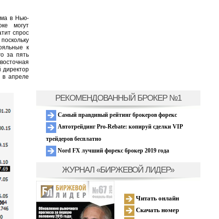
ума в Нью-
оке
могут
атит спрос
 поскольку
лояльные к
о за пять
восточная
 директор
 в апреле
РЕКОМЕНДОВАННЫЙ БРОКЕР №1
Самый правдивый рейтинг брокеров форекс
Автотрейдинг Pro-Rebate: копируй сделки VIP
трейдеров бесплатно
Nord FX лучший форекс брокер 2019 года
ЖУРНАЛ «БИРЖЕВОЙ ЛИДЕР»
Читать онлайн
Скачать номер