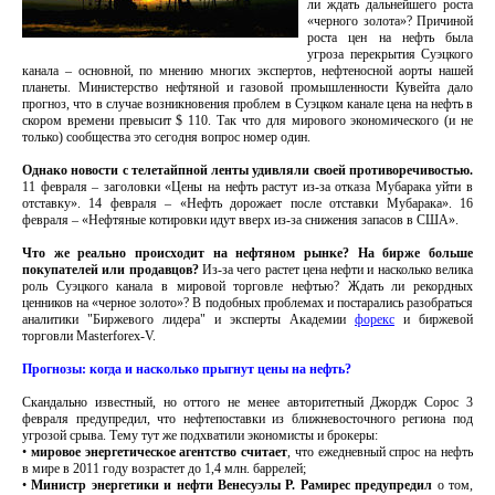
ли ждать дальнейшего роста
«черного золота»? Причиной
роста цен на нефть была
угроза перекрытия Суэцкого
канала – основной, по мнению многих экспертов, нефтеносной аорты нашей
планеты. Министерство нефтяной и газовой промышленности Кувейта дало
прогноз, что в случае возникновения проблем в Суэцком канале цена на нефть в
скором времени превысит $ 110. Так что для мирового экономического (и не
только) сообщества это сегодня вопрос номер один.
Однако новости с телетайпной ленты удивляли своей противоречивостью.
11 февраля – заголовки «Цены на нефть растут из-за отказа Мубарака уйти в
отставку». 14 февраля – «Нефть дорожает после отставки Мубарака». 16
февраля – «Нефтяные котировки идут вверх из-за снижения запасов в США».
Что же реально происходит на нефтяном рынке? На бирже больше
покупателей или продавцов?
Из-за чего растет цена нефти и насколько велика
роль Суэцкого канала в мировой торговле нефтью? Ждать ли рекордных
ценников на «черное золото»? В подобных проблемах и постарались разобраться
аналитики "Биржевого лидера" и эксперты Академии
форекс
и биржевой
торговли Masterforex-V.
Прогнозы: когда и насколько прыгнут цены на нефть?
Скандально известный, но оттого не менее авторитетный Джордж Сорос 3
февраля предупредил, что нефтепоставки из ближневосточного региона под
угрозой срыва. Тему тут же подхватили экономисты и брокеры:
•
мировое энергетическое агентство считает
, что ежедневный спрос на нефть
в мире в 2011 году возрастет до 1,4 млн. баррелей;
•
Министр энергетики и нефти Венесуэлы Р. Рамирес предупредил
о том,