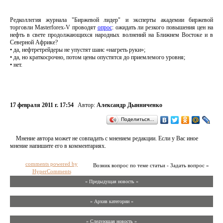
Редколлегия журнала "Биржевой лидер" и эксперты академии биржевой
торговли Masterforex-V проводят
опрос
: ожидать ли резкого повышения цен на
нефть в свете продолжающихся народных волнений на Ближнем Востоке и в
Северной Африке?
• да, нефтретрейдеры не упустят шанс «нагреть руки»;
• да, но краткосрочно, потом цены опустятся до приемлемого уровня;
• нет.
17 февраля 2011 г. 17:54
Автор:
Александр Дынниченко
Поделиться…
Мнение автора может не совпадать с мнением редакции. Если у Вас иное
мнение напишите его в комментариях.
comments powered by
Возник вопрос по теме статьи - Задать вопрос »
HyperComments
« Предыдущая новость «
» Архив категории «
» Следующая новость »