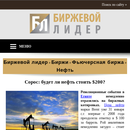
Поиск по сайту »
МЕНЮ
Биржевой лидер
Биржи
Фьючерсная биржа
»
»
»
Нефть
Сорос: будет ли нефть стоить $200?
Революционные события в
Египте
немедленно
отразились на биржевых
котировках.
Цена нефти
марки Brent уже 31 января
с.г. впервые с 2008 года
преодолела отметку в $ 100
за баррель. Рой аналитиков
немедленно загудел – стоит