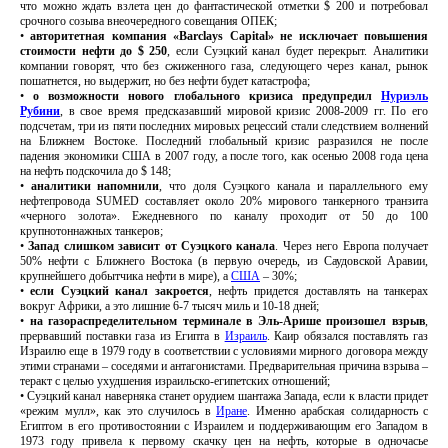
что можно ждать взлета цен до фантастической отметки $ 200 и потребовал
срочного созыва внеочередного совещания ОПЕК;
•
авторитетная компания «Barclays Capital» не исключает повышения
стоимости нефти до $ 250
, если Суэцкий канал будет перекрыт. Аналитики
компании говорят, что без сжиженного газа, следующего через канал, рынок
пошатнется, но выдержит, но без нефти будет катастрофа;
•
о возможности нового глобального кризиса предупредил
Нуриэль
Рубини
, в свое время предсказавший мировой кризис 2008-2009 гг. По его
подсчетам, три из пяти последних мировых рецессий стали следствием волнений
на Ближнем Востоке. Последний глобальный кризис разразился не после
падения экономики США в 2007 году, а после того, как осенью 2008 года цена
на нефть подскочила до $ 148;
•
аналитики напомнили
, что доля Суэцкого канала и параллельного ему
нефтепровода SUMED составляет около 20% мирового танкерного транзита
«черного золота». Ежедневного по каналу проходит от 50 до 100
крупнотоннажных танкеров;
•
Запад слишком зависит от Суэцкого канала
. Через него Европа получает
50% нефти с Ближнего Востока (в первую очередь, из Саудовской Аравии,
крупнейшего добытчика нефти в мире), а
США
– 30%;
•
если Суэцкий канал закроется
, нефть придется доставлять на танкерах
вокруг Африки, а это лишние 6-7 тысяч миль и 10-18 дней;
•
на газораспределительном терминале в Эль-Арише произошел взрыв
,
прервавший поставки газа из Египта в
Израиль
. Каир обязался поставлять газ
Израилю еще в 1979 году в соответствии с условиями мирного договора между
этими странами – соседями и антагонистами. Предварительная причина взрыва –
теракт с целью ухудшения израильско-египетских отношений;
• Суэцкий канал наверняка станет орудием шантажа Запада, если к власти придет
«режим мулл», как это случилось в
Иране
. Именно арабская солидарность с
Египтом в его противостоянии с Израилем и поддерживающим его Западом в
1973 году привела к первому скачку цен на нефть, которые в одночасье