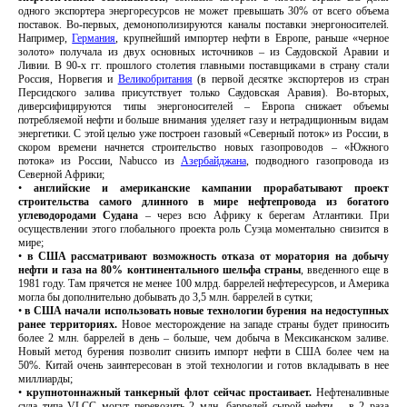
одного экспортера энергоресурсов не может превышать 30% от всего объема
поставок. Во-первых, демонополизируются каналы поставки энергоносителей.
Например,
Германия
, крупнейший импортер нефти в Европе, раньше «черное
золото» получала из двух основных источников – из Саудовской Аравии и
Ливии. В 90-х гг. прошлого столетия главными поставщиками в страну стали
Россия, Норвегия и
Великобритания
(в первой десятке экспортеров из стран
Персидского залива присутствует только Саудовская Аравия). Во-вторых,
диверсифицируются типы энергоносителей – Европа снижает объемы
потребляемой нефти и больше внимания уделяет газу и нетрадиционным видам
энергетики. С этой целью уже построен газовый «Северный поток» из России, в
скором времени начнется строительство новых газопроводов – «Южного
потока» из России, Nabucco из
Азербайджана
, подводного газопровода из
Северной Африки;
•
английские и американские кампании прорабатывают проект
строительства самого длинного в мире нефтепровода из богатого
углеводородами Судана
– через всю Африку к берегам Атлантики. При
осуществлении этого глобального проекта роль Суэца моментально снизится в
мире;
•
в США рассматривают возможность отказа от моратория на добычу
нефти и газа на 80% континентального шельфа страны
, введенного еще в
1981 году. Там прячется не менее 100 млрд. баррелей нефтересурсов, и Америка
могла бы дополнительно добывать до 3,5 млн. баррелей в сутки;
•
в США начали использовать новые технологии бурения на недоступных
ранее территориях.
Новое месторождение на западе страны будет приносить
более 2 млн. баррелей в день – больше, чем добыча в Мексиканском заливе.
Новый метод бурения позволит снизить импорт нефти в США более чем на
50%. Китай очень заинтересован в этой технологии и готов вкладывать в нее
миллиарды;
•
крупнотоннажный танкерный флот сейчас простаивает.
Нефтеналивные
суда типа VLCC могут перевозить 2 млн. баррелей сырой нефти – в 2 раза