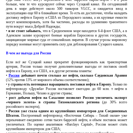
больше, чем те что курсируют сейчас через Суэцкий канал. На сегодняшний
день в мире действует около 500 танкеров VLCC, и ожидается ввод в
эксплуатацию еще 60 в ближайшее время. То есть их достаточно, чтобы наладить
доставку нефти в Европу и США из Персидского залива, а их крупные емкости
могут компенсировать, хотя бы частично, расходы по удлинению транзитного
пути вокруг мыса Доброй Надежды;
•
и не стоит забывать
, что в Средиземном море находится 6-й флот США, а в
Аденском заливе курсируют боевые корабли Евросоюза и других государств,
защищающие мирные суда от сомалийских пиратов. В случае угрозы мировому
порядку военные могут применить силу для деблокирования Суэцкого канала.
В чем же выгода для России
Если всё же Суэцкий канал прекратит функционировать как транспортная
артерия, Россия только получит дополнительные выгоды от поставок своей
нефти и в Европу, и в США, и в другие регионы планеты:
•
Россия
добывает почти столько же нефти, сколько Саудовская Аравия
(12% против 13% от мирового объема соответственно);
•
у страны есть потенциал наращивать поставки нефти в Европу.
Только по
нефтепроводу «Дружба» Россия поставляет ежегодно до 60 млн. т нефти в
Германию, Польшу, Чехию и другие страны;
•
рост добычи нефти на Сахалине позволит России увеличить экспорт
«черного золота» в страны Тихоокеанского региона
(до 30% всего
российского экспорта);
•
Россия уже стала одним из крупнейших импортеров для Соединенных
Штатов.
Построенный нефтепровод «Восточная Сибирь – Тихий океан» уже
перекачивает ежедневно сотни тысяч баррелей нефти, и объем поставок может
увеличиться. По оценке аналитиков «Barclays Capital», Россия может стать
крупнейшим импортером для США;