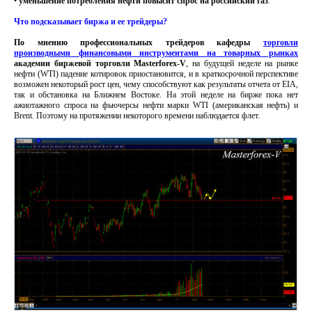
•
уменьшение потребления нефти повысит спрос на российский газ
.
Что подсказывает биржа и ее трейдеры?
По мнению профессиональных трейдеров кафедры
торговли
производными финансовыми инструментами на товарных рынках
академии биржевой торговли Masterforex-V
, на будущей неделе на рынке
нефти (WTI) падение котировок приостановится, и в краткосрочной перспективе
возможен некоторый рост цен, чему способствуют как результаты отчета от EIA,
так и обстановка на Ближнем Востоке. На этой неделе на бирже пока нет
ажиотажного спроса на фьючерсы нефти марки WTI (американская нефть) и
Brent. Поэтому на протяжении некоторого времени наблюдается флет.