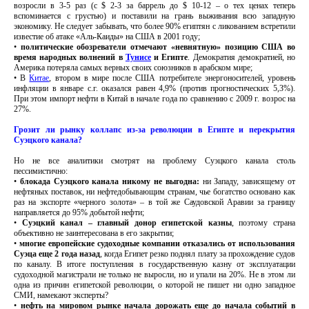
возросли в 3-5 раз (с $ 2-3 за баррель до $ 10-12 – о тех ценах теперь
вспоминается с грустью) и поставили на грань выживания всю западную
экономику. Не следует забывать, что более 90% египтян с ликованием встретили
известие об атаке «Аль-Каиды» на США в 2001 году;
•
политические обозреватели отмечают «невнятную» позицию США во
время народных волнений в
Тунисе
и Египте
. Демократия демократией, но
Америка потеряла самых верных своих союзников в арабском мире;
• В
Китае
, втором в мире после США потребителе энергоносителей, уровень
инфляции в январе с.г. оказался равен 4,9% (против прогностических 5,3%).
При этом импорт нефти в Китай в начале года по сравнению с 2009 г. возрос на
27%.
Грозит ли рынку коллапс из-за революции в Египте и перекрытия
Суэцкого канала?
Но не все аналитики смотрят на проблему Суэцкого канала столь
пессимистично:
•
блокада Суэцкого канала никому не выгодна:
ни Западу, зависящему от
нефтяных поставок, ни нефтедобывающим странам, чье богатство основано как
раз на экспорте «черного золота» – в той же Саудовской Аравии за границу
направляется до 95% добытой нефти;
•
Суэцкий канал – главный донор египетской казны
, поэтому страна
объективно не заинтересована в его закрытии;
•
многие европейские судоходные компании отказались от использования
Суэца еще 2 года назад
, когда Египет резко поднял плату за прохождение судов
по каналу. В итоге поступления в государственную казну от эксплуатации
судоходной магистрали не только не выросли, но и упали на 20%. Не в этом ли
одна из причин египетской революции, о которой не пишет ни одно западное
СМИ, намекают эксперты?
•
нефть на мировом рынке начала дорожать еще до начала событий в