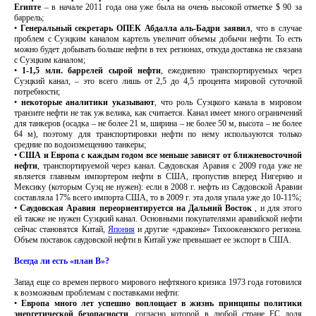
Египте
– в начале 2011 года она уже была на очень высокой отметке $ 90 за
баррель;
•
Генеральный секретарь ОПЕК Абдалла аль-Бадри заявил
, что в случае
проблем с Суэцким каналом картель увеличит объемы добычи нефти. То есть
можно будет добывать больше нефти в тех регионах, откуда доставка не связана
с Суэцким каналом;
•
1-1,5 млн. баррелей сырой нефти
, ежедневно транспортируемых через
Суэцкий канал, – это всего лишь от 2,5 до 4,5 процента мировой суточной
потребности;
•
некоторые аналитики указывают
, что роль Суэцкого канала в мировом
транзите нефти не так уж велика, как считается. Канал имеет много ограничений
для танкеров (осадка – не более 21 м, ширина – не более 50 м, высота – не более
64 м), поэтому для транспортировки нефти по нему используются только
средние по водоизмещению танкеры;
•
США и Европа с каждым годом все меньше зависят от ближневосточной
нефти
, транспортируемой через канал. Саудовская Аравия с 2009 года уже не
является главным импортером нефти в США, пропустив вперед Нигерию и
Мексику (которым Суэц не нужен): если в 2008 г. нефть из Саудовской Аравии
составляла 17% всего импорта США, то в 2009 г. эта доля упала уже до 10-11%;
•
Саудовская Аравия переориентируется на Дальний Восток
, и для этого
ей также не нужен Суэцкий канал. Основными покупателями аравийской нефти
сейчас становятся Китай,
Япония
и другие «драконы» Тихоокеанского региона.
Объем поставок саудовской нефти в Китай уже превышает ее экспорт в США.
Всегда ли есть «план В»?
Запад еще со времен первого мирового нефтяного кризиса 1973 года готовился
к возможным проблемам с поставками нефти:
•
Европа много лет успешно воплощает в жизнь принципы политики
энергетической безопасности
, согласно которой в любой стране ЕС доля