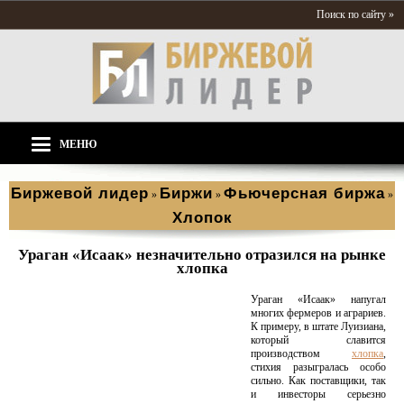
Поиск по сайту »
МЕНЮ
Биржевой лидер
Биржи
Фьючерсная биржа
»
»
»
Хлопок
Ураган «Исаак» незначительно отразился на рынке
хлопка
Ураган «Исаак» напугал
многих фермеров и аграриев.
К примеру, в штате Луизиана,
который славится
производством
хлопка
,
стихия разыгралась особо
сильно. Как поставщики, так
и инвесторы серьезно