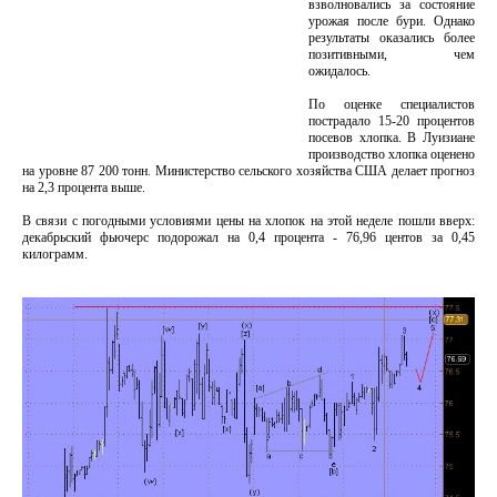
взволновались за состояние
урожая после бури. Однако
результаты оказались более
позитивными, чем
ожидалось.
По оценке специалистов
пострадало 15-20 процентов
посевов хлопка. В Луизиане
производство хлопка оценено
на уровне 87 200 тонн. Министерство сельского хозяйства США делает прогноз
на 2,3 процента выше.
В связи с погодными условиями цены на хлопок на этой неделе пошли вверх:
декабрьский фьючерс подорожал на 0,4 процента - 76,96 центов за 0,45
килограмм.