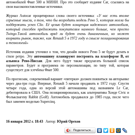
автомобилей Фиат 500 и МИНИ. Про это сообщает издание Car, ссылаясь на
свои высокопоставленные источники.
Журнал Autocar процитировал слова своего источника:
«У нас есть вполне
серьезные мысли, о том, что бы возродить модель Рено 5, которая могла бы
поддержать успех Clio. Её целью будет концепция надежного автомобиля,
который способен предложить покупателям намного больше, чем просто
Twingo.Такой автомобиль вряд ли будет очень динамичным, но может
взорвать рынок, также, как Renault 5 в 1972 году в смысле позиционирования
и технологий»
Источник издания уточнил о том, что дизайн нового Рено 5 не будут делать в
стиле ретро. Эту
автомашину планируют построить на платформе B, от
альянса Рено-Ниссан
. Для него будут также предлагать большой список
параметров. Будет и программа по персонализации, по типу той, которая
существует для хэтчбека Фиат 500.
По прогнозам, современный вариант «пятерки» должен появиться на авторынке
через два-три года. Впервые, Renault 5 начали продавать в 1972 году. Спустя
четыре года, одна из версий этой автомашины под названием Le Car,
дебютировала в США. Она позиционировалась, как альтернатива Хонде Civic и
Фольксвагену Rabbit (Golf). Автомобиль продавался до 1985 года, после чего
был заменен моделью Supercinq.
16 января 2012 г. 18:43
Автор:
Юрий Орехов
Поделиться…