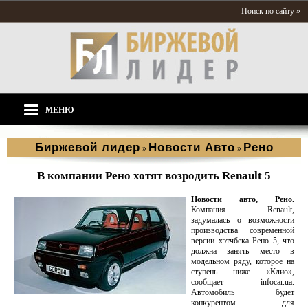
Поиск по сайту »
МЕНЮ
Биржевой лидер
Новости Aвто
Рено
»
»
В компании Рено хотят возродить Renault 5
Новости авто,
Рено.
Компания Renault,
задумалась о возможности
производства современной
версии хэтчбека Рено 5, что
должна занять место в
модельном ряду, которое на
ступень ниже «Клио»,
сообщает infocar.ua.
Автомобиль будет
конкурентом для