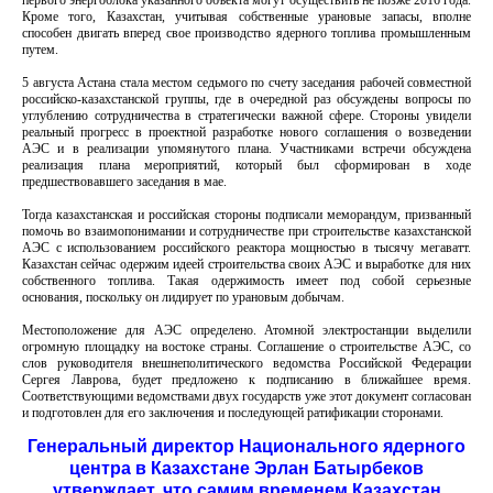
первого энергоблока указанного объекта могут осуществить не позже 2016 года.
Кроме того, Казахстан, учитывая собственные урановые запасы, вполне
способен двигать вперед свое производство ядерного топлива промышленным
путем.
5 августа Астана стала местом седьмого по счету заседания рабочей совместной
российско-казахстанской группы, где в очередной раз обсуждены вопросы по
углублению сотрудничества в стратегически важной сфере. Стороны увидели
реальный прогресс в проектной разработке нового соглашения о возведении
АЭС и в реализации упомянутого плана. Участниками встречи обсуждена
реализация плана мероприятий, который был сформирован в ходе
предшествовавшего заседания в мае.
Тогда казахстанская и российская стороны подписали меморандум, призванный
помочь во взаимопонимании и сотрудничестве при строительстве казахстанской
АЭС с использованием российского реактора мощностью в тысячу мегаватт.
Казахстан сейчас одержим идеей строительства своих АЭС и выработке для них
собственного топлива. Такая одержимость имеет под собой серьезные
основания, поскольку он лидирует по урановым добычам.
Местоположение для АЭС определено. Атомной электростанции выделили
огромную площадку на востоке страны. Соглашение о строительстве АЭС, со
слов руководителя внешнеполитического ведомства Российской Федерации
Сергея Лаврова, будет предложено к подписанию в ближайшее время.
Соответствующими ведомствами двух государств уже этот документ согласован
и подготовлен для его заключения и последующей ратификации сторонами.
Генеральный директор Национального ядерного
центра в Казахстане Эрлан Батырбеков
утверждает, что самим временем Казахстан