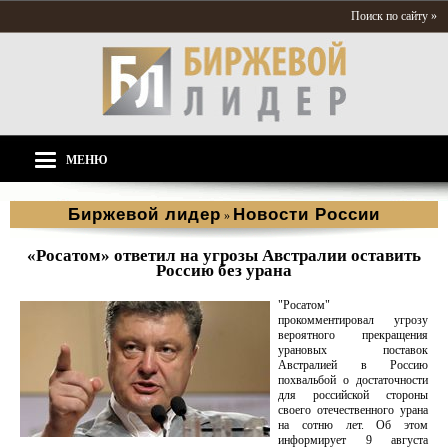
Поиск по сайту »
МЕНЮ
Биржевой лидер
Новости России
»
«Росатом» ответил на угрозы Австралии оставить
Россию без урана
"Росатом"
прокомментировал угрозу
вероятного прекращения
урановых поставок
Австралией в Россию
похвальбой о достаточности
для российской стороны
своего отечественного урана
на сотню лет. Об этом
информирует 9 августа