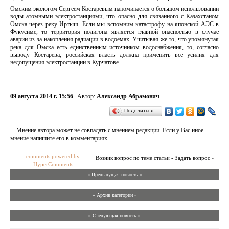
Омским экологом Сергеем Костаревым напоминается о большом использовании
воды атомными электростанциями, что опасно для связанного с Казахстаном
Омска через реку Иртыш. Если мы вспомним катастрофу на японской АЭС в
Фукусиме, то территория полигона является главной опасностью в случае
аварии из-за накопления радиации в водоемах. Учитывая же то, что упомянутая
река для Омска есть единственным источником водоснабжения, то, согласно
выводу Костарева, российская власть должна применить все усилия для
недопущения электростанции в Курчатове.
09 августа 2014 г. 15:56
Автор:
Александр Абрамович
Поделиться…
Мнение автора может не совпадать с мнением редакции. Если у Вас иное
мнение напишите его в комментариях.
comments powered by
Возник вопрос по теме статьи - Задать вопрос »
HyperComments
« Предыдущая новость «
» Архив категории «
» Следующая новость »