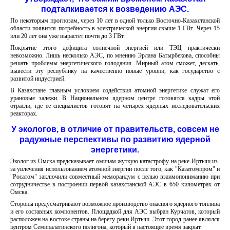
подталкивается к возведению АЭС.
По некоторым прогнозам, через 10 лет в одной только Восточно-Казахстанской
области появится потребность в электрической энергии свыше 1 ГВт. Через 15
или 20 лет она уже вырастет почти до 3 ГВт.
Покрытие этого дефицита солнечной энергией или ТЭЦ практически
невозможно. Лишь несколько АЭС, по мнению Эрлана Батырбекова, способны
решать проблемы энергетического голодания. Мирный атом сможет, дескать,
вывести эту республику на качественно новые уровни, как государство с
развитой индустрией.
В Казахстане главным условием содействия атомной энергетике служат его
урановые залежи. В Национальном ядерном центре готовятся кадры этой
отрасли, где ее специалистов готовят на четырех ядерных исследовательских
реакторах.
У экологов, в отличие от правительств, совсем не
радужные перспективы по развитию ядерной
энергетики.
Эколог из Омска предсказывает омичам жуткую катастрофу на реке Иртыш из-
за увлечения использованием атомной энергии после того, как "Казатомпром" и
"Росатом" заключили совместный меморандум с целью взаимопониманию при
сотрудничестве в построении первой казахстанской АЭС в 650 километрах от
Омска.
Стороны предусматривают возможное производство опасного ядерного топлива
и его составных компонентов. Площадкой для АЭС выбран Курчатов, который
расположен на востоке страны на берегу реки Иртыш. Этот город ранее являлся
центром Семипалатинского полигона, который в настоящее время закрыт.