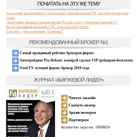
ПОЧИТАТЬ НА ЭТУ ЖЕ ТЕМУ
Австралия рассматривает ужесточение санкций против РФ, на очереди продажа
урана
Энергетика, финансы и вооружения России станут объектом санкций G7
Возле аварийной японской АЭС снова неслабо трясет
Сегодня – день рождения "Гринписа"
РЕКОМЕНДОВАННЫЙ БРОКЕР №1
Самый правдивый рейтинг брокеров форекс
Автотрейдинг Pro-Rebate: копируй сделки VIP трейдеров бесплатно
Nord FX лучший форекс брокер 2019 года
ЖУРНАЛ «БИРЖЕВОЙ ЛИДЕР»
Читать онлайн
Скачать номер
Архив номеров
Партнерам
Количество загрузок: 10698824