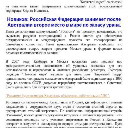
"Биржевой лидер" со ссылкой
на заявление главы департамента коммуникаций этой государственной
корпорации Сергея Новикова.
Новиков: Российская Федерация занимает после
Австралии второе место в мире по запасу урана.
Глава департамента коммуникаций "Росатома" не преминул похвалиться, что
сырьевых ресурсов месторождений в России хватит для обеспечения
внутрироссийских и международных проектов его госкорпорации на
ближайшую сотню лет. Ранее правительство Австралии сообщило, что
рассматривает вопрос запрета продажи Москве урана в формате новых
возможных антироссийских санкций.
В 2007 году Канберра и Москва поставили свои подписи под
межправительственным соглашением об урановых поставках для его
использования и переработки в атомных российских реакторах. Эксперты
редакции "Новости мира" журнала для инвесторов "Биржевой лидер"
припоминают, что прежнее соглашение с Австралией было подписано еще в 1990
году во времена СССР, допуская переработку поставлявшегося в Советский
Союз урана лишь для интересов третьих стран.
"Росатом» будет помогать Казахстану обзавестись собственными АЭС".
Готовится соглашение между Казахстаном и Россией, где зафиксируют главные
направления в сотрудничестве двух стран в освоении атомной энергии на
предприятиях атомной энергетики. По сообщению информационной службы
"Росатома", проект данного документа находится в активной проработке. Если
соглашение подпишут, то с участием энергетиков из России в Казахстане
построят и запустят в эксплуатацию первую атомную электростанцию. Пуск