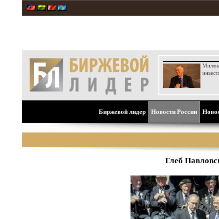
Милли
инвест
Биржевой лидер
Новости России
Ново
Глеб Павловс