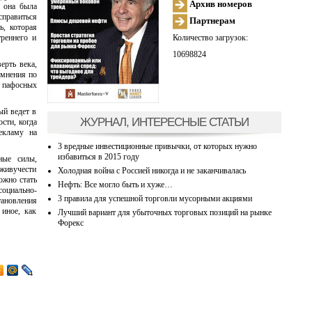
Архив номеров
о она была
справиться
Партнерам
ь, которая
Количество загрузок:
треннего и
10698824
ерть века,
омнения по
о пафосных
ый ведет в
ЖУРНАЛ, ИНТЕРЕСНЫЕ СТАТЬИ
сти, когда
екламу на
3 вредные инвестиционные привычки, от которых нужно
избавиться в 2015 году
ные силы,
живучести
Холодная война с Россией никогда и не заканчивалась
ожно стать
Нефть: Все могло быть и хуже…
оциально-
3 правила для успешной торговли мусорными акциями
тановления
 иное, как
Лучший вариант для убыточных торговых позиций на рынке
Форекс