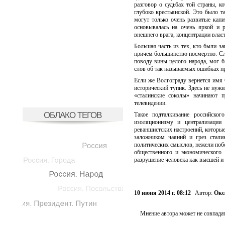
разговор о судьбах той страны, к
глубоко крестьянской. Это было т
могут только очень развитые капи
основывалась на очень яркой и р
внешнего врага, концентрации власт
Большая часть из тех, кто были за
причем большинство посмертно. Сле
поводу вины целого народа, мог 
слов об так называемых ошибках п
Если же Волгограду вернется имя С
исторический тупик. Здесь не нуж
«сталинские соколы» начинают 
телевидении.
ОБЛАКО ТЕГОВ
Такое подталкивание российског
изоляционизму и централизации 
реваншистских настроений, которы
заложником чаяний и грез стали
политических смыслов, нежели поб
общественного и экономического 
разрушение человека как высшей и
10 июня 2014 г. 08:12
Автор:
Окс
Мнение автора может не совпадат