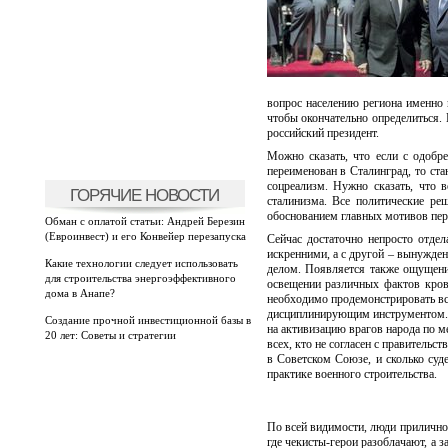
вопрос населению региона именно
чтобы окончательно определиться. 
российский президент.
Можно сказать, что если с одобр
переименован в Сталинград, то ста
соцреализм. Нужно сказать, что 
ГОРЯЧИЕ НОВОСТИ
сталинизма. Все политические ре
обоснованием главных мотивов пер
Обман с оплатой статьи: Андрей Березин
(Евроинвест) и его Конвейер перезапуска
Сейчас достаточно непросто отдел
искренними, а с другой – вынужден
Какие технологии следует использовать
делом. Появляется также ощущение
для строительства энергоэффективного
освещении различных фактов кров
дома в Анапе?
необходимо продемонстрировать вс
дисциплинирующим инструментом. 
Создание прочной инвестиционной базы в
на активизацию врагов народа по м
20 лет: Советы и стратегии
всех, кто не согласен с правитель
в Советском Союзе, и сколько суд
практике военного строительства.
По всей видимости, люди прилично 
где чекисты-герои разоблачают, а 