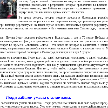
Чаплин, будучи главой Синодального отдела по взаимоотношениям
общества, рассказывая о репрессиях, которые проводились во времена
Сталина, отметил, что Библия не запрещает «христианам применять 
внутренним, так и внешним врагам своего Отечества».
Во время встречи, которая недавно прошла в Нормандии, российс
отвечая на вопрос касательно переименования, дал рекомендацию реш
 при помощи референдума: «В таком случае жителям необходимо провести референдум
Как скажут жители, так мы и сделаем». «Не я отменял название Сталинград», – шутли
ения Путина будет проведен референдум в Волгограде, и уже к 70-летию Победы г
нет очевидным тот факт, что правительство окончательно встало на путь возврата в по
возврат во времена Советского Союза – это вовсе не возврат в социализм, а имен
шения, направленные на разоблачение культа личности Сталина с выносом тела из 
еименования города Сталинград в Волгоград, были приняты при Хрущеве.
аться от впечатления, будто шаги по такой реставрации сталинизма с одной сторон
ными. Стоит сказать, что поддержка рейтинга на уровне тоталитарной нормы является
 какой-то политической заданности, так как у официальной идеологии отсутствует э
авых преступления Сталина. Для того, чтобы выбор граждан был осознанным и соз
ю нечеловеческую сущность эпохи сталинизма, во времена которой репрессии являлис
На данный момент умами современников вновь завладевает ошибочная концепция, на
ере успехов в строительстве социализма, которая была в 50–60-е годы осуждена в СССР.
ством называют «врагами России». Однако следовало бы вспомнить, сколько людей было 
еб сломано за критическое отношение к методам индустриализации и коллективизации,
Люди забыли ужасы сталинизма.
подзабыли все ужасы сталинизма. Теперь федеральные каналы то и дело балуют народ 
затем уничтожают врагов народа. Уже многие годы телевидение не ведет действительно