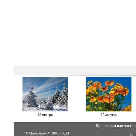
18 января
15 августа
При полном или частич
© Masterforex-V 2005 - 2024
О с