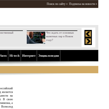
Поиск по сайту »
Подписка на новости »
инственный
Что ждать от основных
валютных пар в Новом
году?
Aвто
Hi-tech
Интернет
Энциклопедия
оссийский
д является
ынести на
т. В свою
линизма, а
 Всеволод