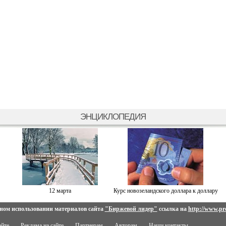
ЭНЦИКЛОПЕДИЯ
12 марта
Курс новозеландского доллара к доллару
ном использовании материалов сайта
"Биржевой лидер"
ссылка на
http://www.pro
айте
Реклама на сайте
Партнерам
Авторам
Наши контакты