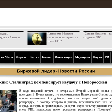
ардеры
Платформа Ethereum -
Сатоши Накамото - та
ируют в биткоин
стоит ли инвестировать в
создатель BTC
токен ETH?
сти Мира
Форекс
Биржи
Бизнес
Инвестиции
Медицина
Наука
PR
Биржевой лидер
Новости России
»
кий: Сталинград компенсирует неудачу с Новороссией
В ходе недавней встречи с ветеранами Второй мировой войны р
президент В. Путин заявил, что переименование Волгограда в Сталингра
вполне возможным. Он добавил, что этот вопрос необходимо в
референдум, с помощь которого и решить, переименовывать или не
очередь эксперты в происходящем увидели некую попытку реванша ста
вчера РПЦ поддержала идею проведения референдума. Протоирей