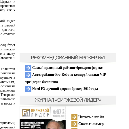
 Церкви и
 правления
силу как к
кий лидер
ить данный
 для того,
во отметил
ород будет
литический
но в эпоху
РЕКОМЕНДОВАННЫЙ БРОКЕР №1
Мавзолея и
Самый правдивый рейтинг брокеров форекс
ы являются
 хлопотным
Автотрейдинг Pro-Rebate: копируй сделки VIP
нтузиазм в
трейдеров бесплатно
нательным,
ь основным
Nord FX лучший форекс брокер 2019 года
правленная
 Теперь же
ЖУРНАЛ «БИРЖЕВОЙ ЛИДЕР»
уничтожено
 а также к
Читать онлайн
сериалами,
Скачать номер
 вдумчивый