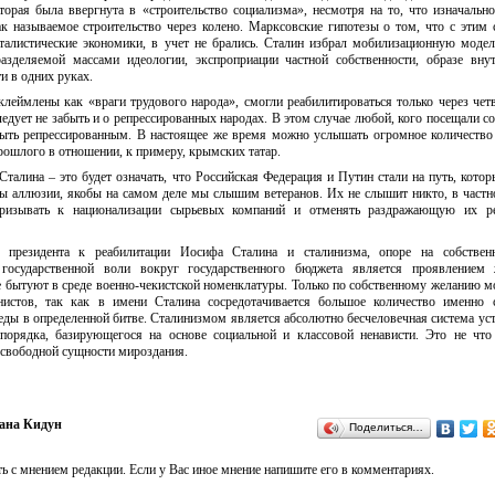
оторая была ввергнута в «строительство социализма», несмотря на то, что изначальн
ак называемое строительство через колено. Марксовские гипотезы о том, что с этим 
талистические экономики, в учет не брались. Сталин избрал мобилизационную модел
азделяемой массами идеологии, экспроприации частной собственности, образе вну
и в одних руках.
клеймлены как «враги трудового народа», смогли реабилитироваться только через четв
дует не забыть и о репрессированных народах. В этом случае любой, кого посещали с
быть репрессированным. В настоящее же время можно услышать огромное количеств
рошлого в отношении, к примеру, крымских татар.
талина – это будет означать, что Российская Федерация и Путин стали на путь, котор
ны аллюзии, якобы на самом деле мы слышим ветеранов. Их не слышит никто, в частно
призывать к национализации сырьевых компаний и отменять раздражающую их р
о президента к реабилитации Иосифа Сталина и сталинизма, опоре на собствен
государственной воли вокруг государственного бюджета является проявлением 
е бытуют в среде военно-чекистской номенклатуры. Только по собственному желанию м
нистов, так как в имени Сталина сосредотачивается большое количество именно с
еды в определенной битве. Сталинизмом является абсолютно бесчеловечная система ус
порядка, базирующегося на основе социальной и классовой ненависти. Это не что
 свободной сущности мироздания.
ана Кидун
Поделиться…
ь с мнением редакции. Если у Вас иное мнение напишите его в комментариях.