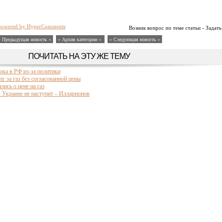
powered by HyperComments
Возник вопрос по теме статьи - Задать
« Предыдущая новость «
» Архив категории «
» Следующая новость »
ПОЧИТАТЬ НА ЭТУ ЖЕ ТЕМУ
рока в РФ из-за политики
лг за газ без согласованной цены
лись о цене на газ
в Украине не наступит – Илларионов