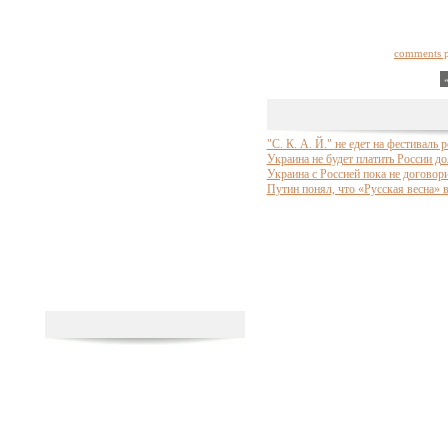
comments 
"С. К. А. Й." не едет на фестиваль 
Украина не будет платить России до
Украина с Россией пока не договори
Путин понял, что «Русская весна» 